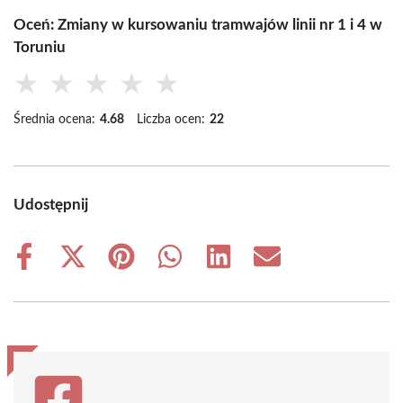
Oceń: Zmiany w kursowaniu tramwajów linii nr 1 i 4 w
Toruniu
★
★
★
★
★
Średnia ocena:
4.68
Liczba ocen:
22
Udostępnij
Share
Share
Share
Share
Share
Share
on
on
on
on
on
on
Facebook
X
Pinterest
WhatsApp
LinkedIn
Email
(Twitter)