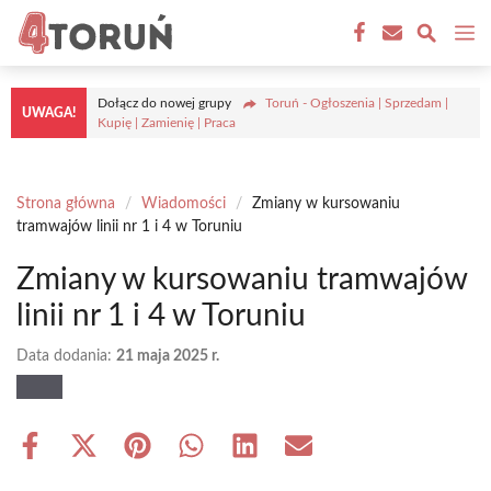
Przejdź
M
do
treści
Dołącz do nowej grupy
Toruń - Ogłoszenia | Sprzedam |
UWAGA!
Kupię | Zamienię | Praca
Strona główna
/
Wiadomości
/
Zmiany w kursowaniu
tramwajów linii nr 1 i 4 w Toruniu
Zmiany w kursowaniu tramwajów
linii nr 1 i 4 w Toruniu
Data dodania:
21 maja 2025 r.
Share
Share
Share
Share
Share
Share
on
on
on
on
on
on
Facebook
X
Pinterest
WhatsApp
LinkedIn
Email