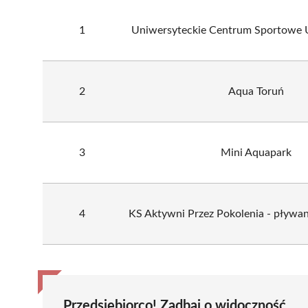
1
Uniwersyteckie Centrum Sportowe
2
Aqua Toruń
3
Mini Aquapark
4
KS Aktywni Przez Pokolenia - pływani
Przedsiębiorco! Zadbaj o widoczność