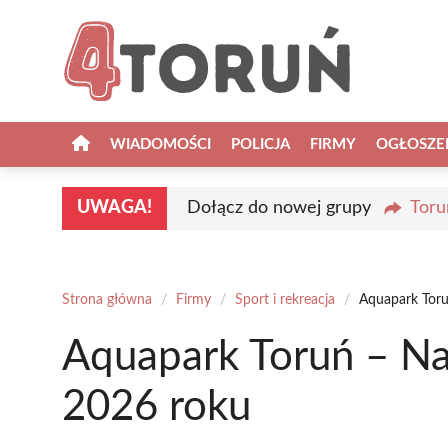
Przejdź
do
treści
WIADOMOŚCI
POLICJA
FIRMY
OGŁOSZE
UWAGA!
Dołącz do nowej grupy
Toru
Strona główna
/
Firmy
/
Sport i rekreacja
/
Aquapark Toru
Aquapark Toruń – Na
2026 roku