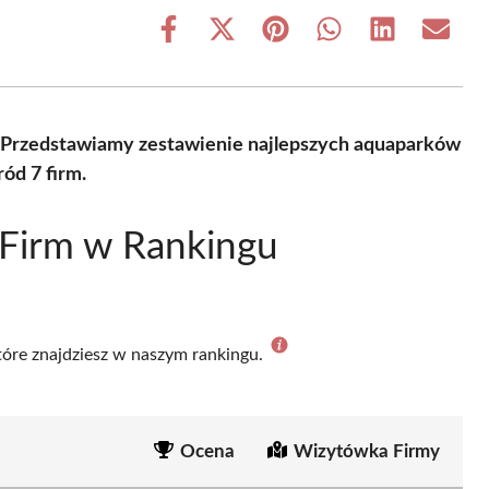
Share
Share
Share
Share
Share
Share
on
on
on
on
on
on
Facebook
X
Pinterest
WhatsApp
LinkedIn
Email
(Twitter)
y? Przedstawiamy zestawienie najlepszych aquaparków
ód 7 firm.
 Firm w Rankingu
które znajdziesz w naszym rankingu.
Ocena
Wizytówka Firmy