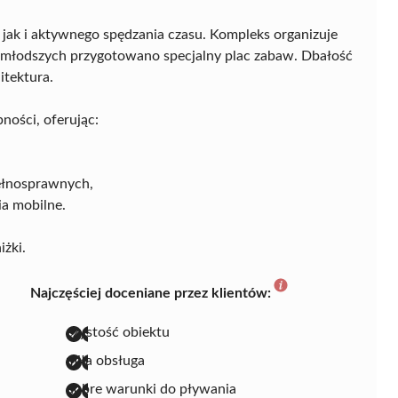
jak i aktywnego spędzania czasu. Kompleks organizuje
 najmłodszych przygotowano specjalny plac zabaw. Dbałość
itektura.
ości, oferując:
ełnosprawnych,
ia mobilne.
żki.
Najczęściej doceniane przez klientów:
czystość obiektu
miła obsługa
dobre warunki do pływania