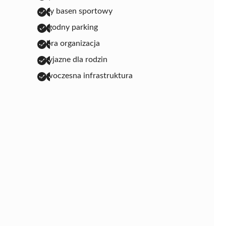
duży basen sportowy
wygodny parking
dobra organizacja
przyjazne dla rodzin
nowoczesna infrastruktura