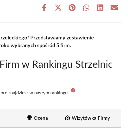
Share
Share
Share
Share
Share
Share
on
on
on
on
on
on
Facebook
X
Pinterest
WhatsApp
LinkedIn
Email
(Twitter)
 strzeleckiego? Przedstawiamy zestawienie
 roku wybranych spośród 5 firm.
Firm w Rankingu Strzelnic
które znajdziesz w naszym rankingu.
Ocena
Wizytówka Firmy