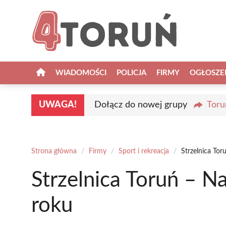
Przejdź
do
treści
WIADOMOŚCI
POLICJA
FIRMY
OGŁOSZE
UWAGA!
Dołącz do nowej grupy
Toru
Strona główna
/
Firmy
/
Sport i rekreacja
/
Strzelnica To
Strzelnica Toruń – N
roku