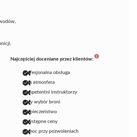
awodów,
nicji.
Najczęściej doceniane przez klientów:
profesjonalna obsługa
miła atmosfera
kompetentni instruktorzy
duży wybór broni
bezpieczeństwo
przystępne ceny
pomoc przy pozwoleniach