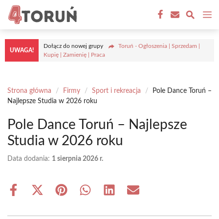
Przejdź
M
do
treści
Dołącz do nowej grupy
Toruń - Ogłoszenia | Sprzedam |
UWAGA!
Kupię | Zamienię | Praca
Strona główna
/
Firmy
/
Sport i rekreacja
/
Pole Dance Toruń –
Najlepsze Studia w 2026 roku
Pole Dance Toruń – Najlepsze
Studia w 2026 roku
Data dodania:
1 sierpnia 2026 r.
Share
Share
Share
Share
Share
Share
on
on
on
on
on
on
Facebook
X
Pinterest
WhatsApp
LinkedIn
Email
(Twitter)