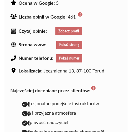
Ocena w Google:
5
Liczba opinii w Google:
461
Czytaj opinie:
Zobacz profil
Strona www:
Pokaż stronę
Numer telefonu:
Pokaż numer
Lokalizacja:
Jęczmienna 13, 87-100 Toruń
Najczęściej doceniane przez klientów:
profesjonalne podejście instruktorów
miła i przyjazna atmosfera
cierpliwość nauczycieli
indywidualne dopasowanie choreografii