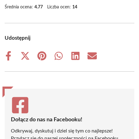
Średnia ocena:
4.77
Liczba ocen:
14
Udostępnij
Share
Share
Share
Share
Share
Share
on
on
on
on
on
on
Facebook
X
Pinterest
WhatsApp
LinkedIn
Email
(Twitter)
Dołącz do nas na Facebooku!
Odkrywaj, dyskutuj i dziel się tym co najlepsze!
Przyłącz się do naszej społeczności na Facebooku,