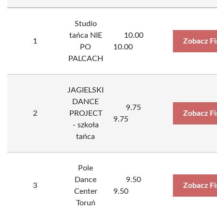
Studio
tańca NIE
10.00
1
Zobacz F
PO
10.00
PALCACH
JAGIELSKI
DANCE
9.75
2
PROJECT
Zobacz F
9.75
- szkoła
tańca
Pole
Dance
9.50
3
Zobacz F
Center
9.50
Toruń