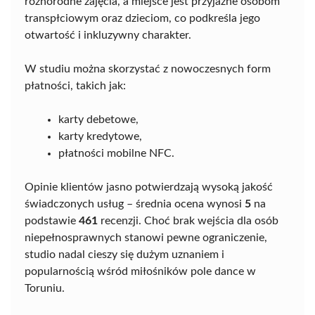
różnorodne zajęcia, a miejsce jest przyjazne osobom
transpłciowym oraz dzieciom, co podkreśla jego
otwartość i inkluzywny charakter.
W studiu można skorzystać z nowoczesnych form
płatności, takich jak:
karty debetowe,
karty kredytowe,
płatności mobilne NFC.
Opinie klientów jasno potwierdzają wysoką jakość
świadczonych usług – średnia ocena wynosi
5
na
podstawie
461
recenzji. Choć brak wejścia dla osób
niepełnosprawnych stanowi pewne ograniczenie,
studio nadal cieszy się dużym uznaniem i
popularnością wśród miłośników pole dance w
Toruniu.