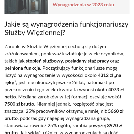
Wynagrodzenia w 2023 roku
Jakie są wynagrodzenia funkcjonariuszy
Służby Więziennej?
Zarobki w Służbie Więziennej cechują się dużym
zróżnicowaniem, ponieważ kształtuje je wiele czynników,
takich jak
stopień służbowy
,
posiadany staż pracy
oraz
pełniona funkcja
. Początkujący funkcjonariusze mogą
liczyć na wynagrodzenie w wysokości około
4312 zł „na
rękę”
, jeśli nie ukończyli jeszcze 26 lat, natomiast po
przekroczeniu tego wieku kwota ta wynosi około
4073 zł
netto
. Mediana zarobków w tej formacji oscyluje wokół
7500 zł brutto
. Niemniej jednak, rozpiętość płac jest
znacząca: 25% pracowników otrzymuje mniej niż
5660 zł
brutto
, podczas gdy najlepiej wynagradzana grupa,
stanowiąca również 25% ogółu, zarabia powyżej
8970 zł
brutto
. Jak widać, różnice w wynagrodzeniach są dość