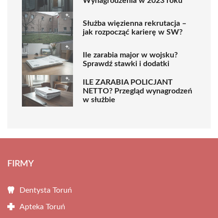
Wynagrodzenia w 2023 roku
Służba więzienna rekrutacja –
jak rozpocząć karierę w SW?
Ile zarabia major w wojsku?
Sprawdź stawki i dodatki
ILE ZARABIA POLICJANT
NETTO? Przegląd wynagrodzeń
w służbie
FIRMY
Dentysta Toruń
Apteka Toruń