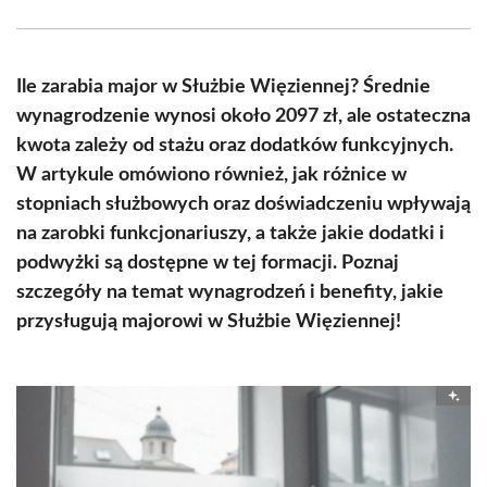
Facebook
X
Pinterest
WhatsApp
LinkedIn
Email
(Twitter)
Ile zarabia major w Służbie Więziennej? Średnie
wynagrodzenie wynosi około 2097 zł, ale ostateczna
kwota zależy od stażu oraz dodatków funkcyjnych.
W artykule omówiono również, jak różnice w
stopniach służbowych oraz doświadczeniu wpływają
na zarobki funkcjonariuszy, a także jakie dodatki i
podwyżki są dostępne w tej formacji. Poznaj
szczegóły na temat wynagrodzeń i benefity, jakie
przysługują majorowi w Służbie Więziennej!