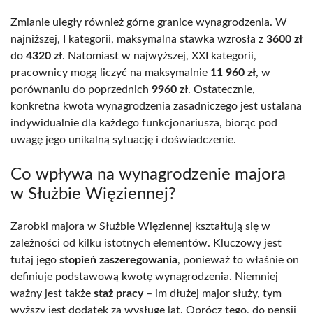
Zmianie uległy również górne granice wynagrodzenia. W
najniższej, I kategorii, maksymalna stawka wzrosła z
3600 zł
do
4320 zł
. Natomiast w najwyższej, XXI kategorii,
pracownicy mogą liczyć na maksymalnie
11 960 zł
, w
porównaniu do poprzednich
9960 zł
. Ostatecznie,
konkretna kwota wynagrodzenia zasadniczego jest ustalana
indywidualnie dla każdego funkcjonariusza, biorąc pod
uwagę jego unikalną sytuację i doświadczenie.
Co wpływa na wynagrodzenie majora
w Służbie Więziennej?
Zarobki majora w Służbie Więziennej kształtują się w
zależności od kilku istotnych elementów. Kluczowy jest
tutaj jego
stopień zaszeregowania
, ponieważ to właśnie on
definiuje podstawową kwotę wynagrodzenia. Niemniej
ważny jest także
staż pracy
– im dłużej major służy, tym
wyższy jest dodatek za wysługę lat. Oprócz tego, do pensji