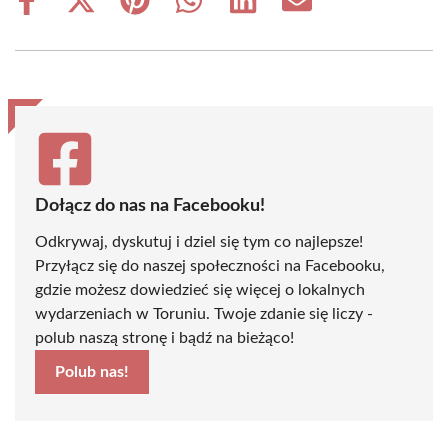
Share
Share
Share
Share
Share
Share
on
on
on
on
on
on
Facebook
X
Pinterest
WhatsApp
LinkedIn
Email
(Twitter)
Dołącz do nas na Facebooku!
Odkrywaj, dyskutuj i dziel się tym co najlepsze!
Przyłącz się do naszej społeczności na Facebooku,
gdzie możesz dowiedzieć się więcej o lokalnych
wydarzeniach w Toruniu. Twoje zdanie się liczy -
polub naszą stronę i bądź na bieżąco!
Polub nas!