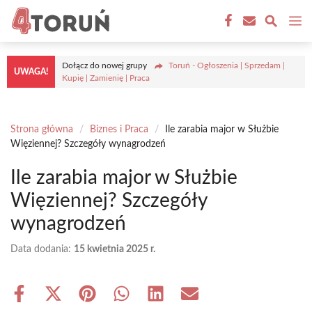
Przejdź
M
do
treści
Dołącz do nowej grupy
Toruń - Ogłoszenia | Sprzedam |
UWAGA!
Kupię | Zamienię | Praca
Strona główna
/
Biznes i Praca
/
Ile zarabia major w Służbie
Więziennej? Szczegóły wynagrodzeń
Ile zarabia major w Służbie
Więziennej? Szczegóły
wynagrodzeń
Data dodania:
15 kwietnia 2025 r.
Share
Share
Share
Share
Share
Share
on
on
on
on
on
on