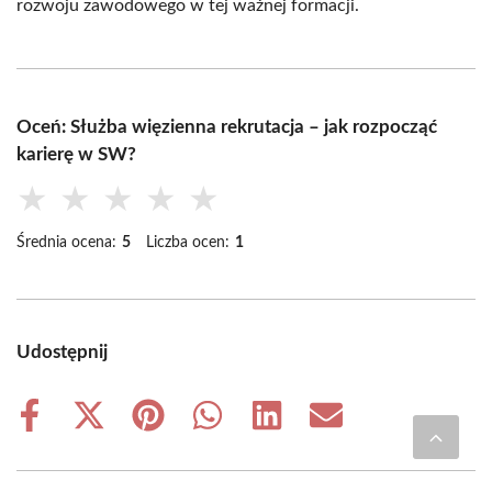
rozwoju zawodowego w tej ważnej formacji.
Oceń: Służba więzienna rekrutacja – jak rozpocząć
karierę w SW?
★
★
★
★
★
Średnia ocena:
5
Liczba ocen:
1
Udostępnij
Share
Share
Share
Share
Share
Share
on
on
on
on
on
on
Facebook
X
Pinterest
WhatsApp
LinkedIn
Email
(Twitter)