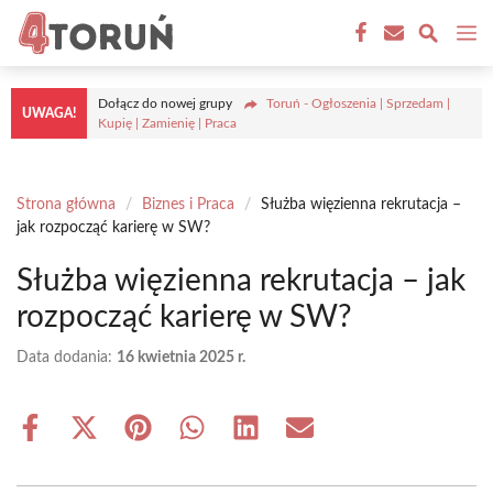
Przejdź
M
do
treści
Dołącz do nowej grupy
Toruń - Ogłoszenia | Sprzedam |
UWAGA!
Kupię | Zamienię | Praca
Strona główna
/
Biznes i Praca
/
Służba więzienna rekrutacja –
jak rozpocząć karierę w SW?
Służba więzienna rekrutacja – jak
rozpocząć karierę w SW?
Data dodania:
16 kwietnia 2025 r.
Share
Share
Share
Share
Share
Share
on
on
on
on
on
on
Facebook
X
Pinterest
WhatsApp
LinkedIn
Email
(Twitter)