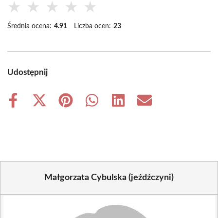
★
★
★
★
★
Średnia ocena:
4.91
Liczba ocen:
23
Udostępnij
Share
Share
Share
Share
Share
Share
on
on
on
on
on
on
Facebook
X
Pinterest
WhatsApp
LinkedIn
Email
(Twitter)
Małgorzata Cybulska (jeźdźczyni)