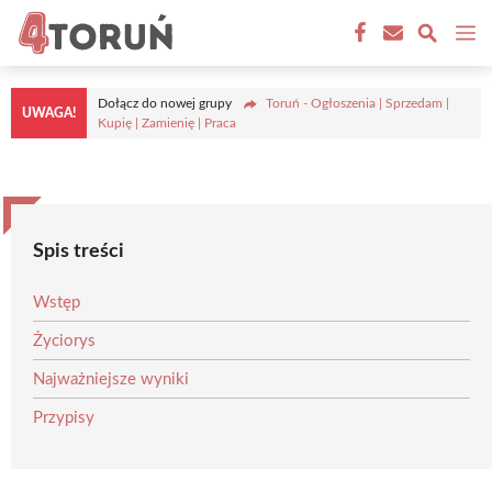
Przejdź
M
do
treści
Dołącz do nowej grupy
Toruń - Ogłoszenia | Sprzedam |
UWAGA!
Kupię | Zamienię | Praca
Spis treści
Wstęp
Życiorys
Najważniejsze wyniki
Przypisy