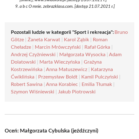
[online], www.swiatkoni.pl [dostęp 26.07.2021 r.]
a b c O mnie. zebrazklasa.com. [dostęp 21.07.2021 r.]
Pozostali ludzie w kategorii "Sport i rekreacja":
Bruno
Götze
|
Żaneta Karwat
|
Karol Ząbik
|
Roman
Cheładze
|
Marcin Mrówczyński
|
Rafał Górka
|
Andrzej Czyżniewski
|
Małgorzata Wysocka
|
Adam
Dolatowski
|
Marta Wieczyńska
|
Grażyna
Kostrzewińska
|
Anna Matuszewicz
|
Katarzyna
Ćwiklińska
|
Przemysław Boldt
|
Kamil Pulczyński
|
Robert Sawina
|
Anna Korabiec
|
Emilia Tłumak
|
Szymon Wiśniewski
|
Jakub Piotrowski
Oceń: Małgorzata Cybulska (jeźdźczyni)