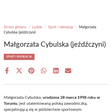
Strona główna
/
Ludzie
/
Sport i rekreacja
/
Małgorzata
Cybulska (jeźdźczyni)
Małgorzata Cybulska (jeźdźczyni)
SPORT I REKREACJA
Share
Share
Share
Share
Share
Share
on
on
on
on
on
on
Facebook
X
Pinterest
WhatsApp
LinkedIn
Email
(Twitter)
Małgorzata Cybulska,
urodzona 28 marca 1998 roku w
Toruniu
, jest utalentowaną polską zawodniczką,
specjalizującą się w jeździectwie sportowym.