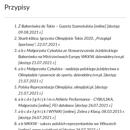
Przypisy
Z Baborówka do Tokio – Gazeta Szamotulska [online] [dostęp
09.08.2021 r.]
Skarb kibica. Igrzyska Olimpijskie Tokio 2020. „Przegląd
Sportowy”, 22.07.2021 r.
a b c Małgorzata Cybulska ze Stowarzyszenia Jeździeckiego
Baborówko na Mistrzostwach Europy WKKW. dziendobry.tvn.pl.
[dostęp 21.07.2021 r.]
a b c Małgorzata Cybulska - nadzieja polskiego jeździectwa o
Olimpiadzie i powrocie do sportu. dziendobry.tvn.pl. [dostęp
21.07.2021 r.]
Polska Reprezentacja Olimpijska. olimpijski.pl. [dostęp
21.07.2021 r.]
a b c d e f g h i j k l m n Athlete Performance - CYBULSKA,
Malgorzata [online], FEI database [dostęp 26.07.2021 r.]
a b c d e f g h i j k l WYNIKI [online], Zebra z Klasą, 08.03.2015 r.
[dostęp 26.07.2021 r.]
a b WKKW - sukces polskich reprezentantów we Włoszech