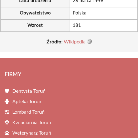
Data urodzenia
28 marca 1998
Obywatelstwo
Polska
Wzrost
181
Źródło:
Wikipedia
FIRMY
Dentysta Toruń
Apteka Toruń
Lombard Toruń
Kwiaciarnia Toruń
Weterynarz Toruń