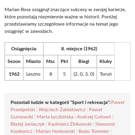
Marian Rose osiągnął znaczące sukcesy w swojej karierze,
które pozostają niezmiennie ważne w historii. Poniżej
przedstawiamy szczegółowe informacje na temat jego
osiągnięć w zawodach.
Osiągnięcia:
8. miejsce (1962)
Sezon
Miasto
Msc
Pkt
Biegi
Kluby
1962
Leszno
8
5
(2, 0, 3, 0)
Toruń
Pozostali ludzie w kategorii "Sport i rekreacja":
Paweł
Przedpełski
|
Wojciech Żabiałowicz
|
Paweł
Gumowski
|
Marta Łyczbińska
|
Andrzej Gotowt
|
Błażej Janiaczyk
|
Kazimierz Żbikowski
|
Sławomir
Kiedewicz
|
Marian Norkowski
|
Bodo Tümmler
|