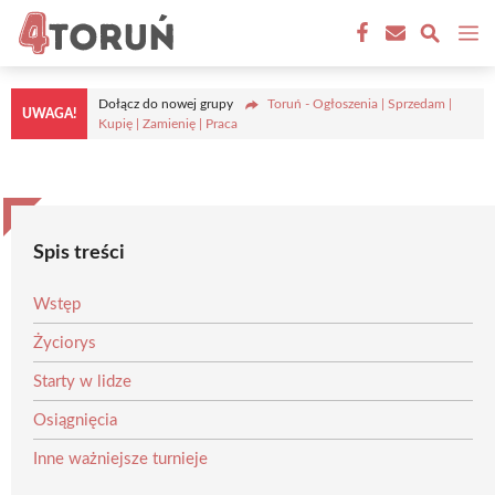
Przejdź
M
do
treści
Dołącz do nowej grupy
Toruń - Ogłoszenia | Sprzedam |
UWAGA!
Kupię | Zamienię | Praca
Spis treści
Wstęp
Życiorys
Starty w lidze
Osiągnięcia
Inne ważniejsze turnieje