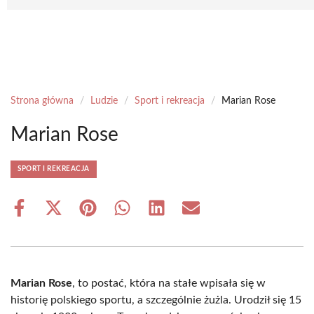
Strona główna
/
Ludzie
/
Sport i rekreacja
/
Marian Rose
Marian Rose
SPORT I REKREACJA
Share
Share
Share
Share
Share
Share
on
on
on
on
on
on
Facebook
X
Pinterest
WhatsApp
LinkedIn
Email
(Twitter)
Marian Rose
, to postać, która na stałe wpisała się w
historię polskiego sportu, a szczególnie żużla. Urodził się 15