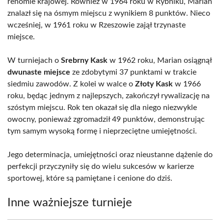
renomie krajowej. Również w 1964 roku w Rybniku, Marian
znalazł się na ósmym miejscu z wynikiem 8 punktów. Nieco
wcześniej, w 1961 roku w Rzeszowie zajął trzynaste
miejsce.
W turniejach o
Srebrny Kask
w 1962 roku, Marian osiągnął
dwunaste miejsce
ze zdobytymi 37 punktami w trakcie
siedmiu zawodów. Z kolei w walce o
Złoty Kask
w 1966
roku, będąc jednym z najlepszych, zakończył rywalizację na
szóstym miejscu. Rok ten okazał się dla niego niezwykle
owocny, ponieważ zgromadził 49 punktów, demonstrując
tym samym wysoką formę i nieprzeciętne umiejętności.
Jego determinacja, umiejętności oraz nieustanne dążenie do
perfekcji przyczyniły się do wielu sukcesów w karierze
sportowej, które są pamiętane i cenione do dziś.
Inne ważniejsze turnieje