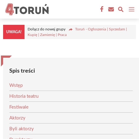
Przejdź
M
do
treści
Dołącz do nowej grupy
Toruń - Ogłoszenia | Sprzedam |
UWAGA!
Kupię | Zamienię | Praca
Spis treści
Wstęp
Historia teatru
Festiwale
Aktorzy
Byli aktorzy