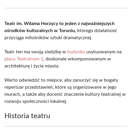
Facebook
X
Pinterest
WhatsApp
LinkedIn
Email
(Twitter)
Teatr im. Wilama Horzycy to jeden z najważniejszych
ośrodków kulturalnych w Toruniu,
którego działalność
przyciąga miłośników sztuki dramatycznej.
Teatr ten ma swoją siedzibę w
budynku
usytuowanym na
placu Teatralnym 1
, doskonale wkomponowanym w
architekturę i życie miasta.
Warto odwiedzić to miejsce, aby zanurzyć się w bogaty
repertuar przedstawień, które są organizowane w jego
murach, a także aby docenić znaczenie kultury teatralnej w
rozwoju społeczności lokalnej.
Historia teatru