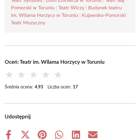
Teatr Symbolu
|
Dom Żołnierza w Toruniu
|
Teatr Baj
Pomorski w Toruniu
|
Teatr Wiczy
|
Budynek teatru
im. Wilama Horzycy w Toruniu
|
Kujawsko-Pomorski
Teatr Muzyczny
Oceń: Teatr im. Wilama Horzycy w Toruniu
★
★
★
★
★
Średnia ocena:
4.93
Liczba ocen:
17
Udostępnij
Share
Share
Share
Share
Share
Share