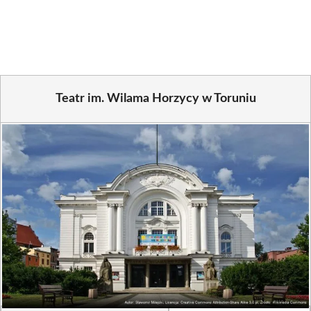
on
on
on
on
on
on
Facebook
X
Pinterest
WhatsApp
LinkedIn
Email
(Twitter)
Teatr im. Wilama Horzycy w Toruniu