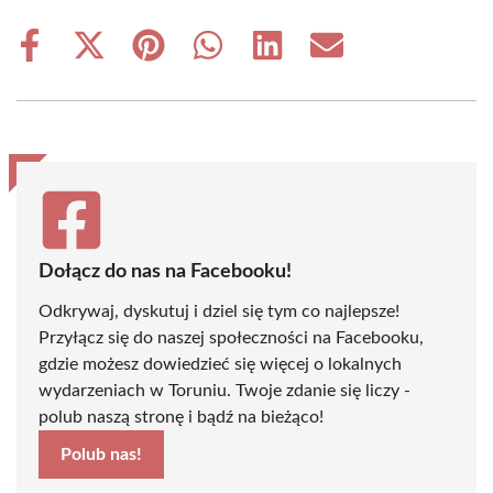
Share
Share
Share
Share
Share
Share
on
on
on
on
on
on
Facebook
X
Pinterest
WhatsApp
LinkedIn
Email
(Twitter)
Dołącz do nas na Facebooku!
Odkrywaj, dyskutuj i dziel się tym co najlepsze!
Przyłącz się do naszej społeczności na Facebooku,
gdzie możesz dowiedzieć się więcej o lokalnych
wydarzeniach w Toruniu. Twoje zdanie się liczy -
polub naszą stronę i bądź na bieżąco!
Polub nas!