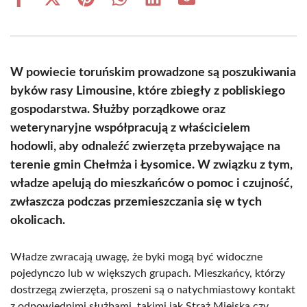
Share
Share
Share
Share
Share
Share
on
on
on
on
on
on
Facebook
X
Pinterest
WhatsApp
LinkedIn
Email
(Twitter)
W powiecie toruńskim prowadzone są poszukiwania
byków rasy Limousine, które zbiegły z pobliskiego
gospodarstwa. Służby porządkowe oraz
weterynaryjne współpracują z właścicielem
hodowli, aby odnaleźć zwierzęta przebywające na
terenie gmin Chełmża i Łysomice. W związku z tym,
władze apelują do mieszkańców o pomoc i czujność,
zwłaszcza podczas przemieszczania się w tych
okolicach.
Władze zwracają uwagę, że byki mogą być widoczne
pojedynczo lub w większych grupach. Mieszkańcy, którzy
dostrzegą zwierzęta, proszeni są o natychmiastowy kontakt
z odpowiednimi służbami, takimi jak Straż Miejska czy