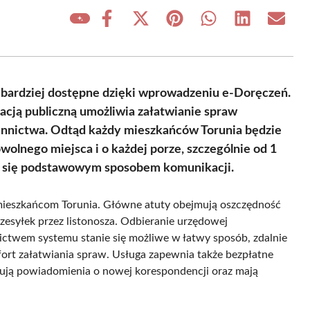
Share
Share
Share
Share
Share
Share
on
on
on
on
on
on
Facebook
X
Pinterest
WhatsApp
LinkedIn
Email
(Twitter)
az bardziej dostępne dzięki wprowadzeniu e-Doręczeń.
cją publiczną umożliwia załatwianie spraw
ennictwa. Odtąd każdy mieszkańców Torunia będzie
lnego miejsca i o każdej porze, szczególnie od 1
ną się podstawowym sposobem komunikacji.
 mieszkańcom Torunia. Główne atuty obejmują oszczędność
rzesyłek przez listonosza. Odbieranie urzędowej
ctwem systemu stanie się możliwe w łatwy sposób, zdalnie
fort załatwiania spraw. Usługa zapewnia także bezpłatne
mują powiadomienia o nowej korespondencji oraz mają