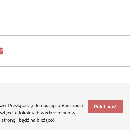
Share
on
Email
sze! Przyłącz się do naszej społeczności
Polub nas!
 więcej o lokalnych wydarzeniach w
ą stronę i bądź na bieżąco!