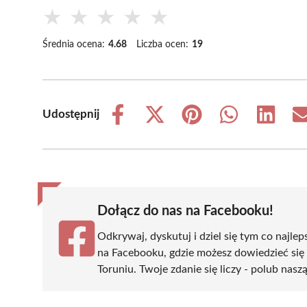
★
★
★
★
★
Średnia ocena:
4.68
Liczba ocen:
19
Udostępnij
Share
Share
Share
Share
Share
on
on
on
on
on
Facebook
X
Pinterest
WhatsApp
LinkedIn
(Twitter)
Dołącz do nas na Facebooku!
Odkrywaj, dyskutuj i dziel się tym co najlep
na Facebooku, gdzie możesz dowiedzieć się
Toruniu. Twoje zdanie się liczy - polub nasz