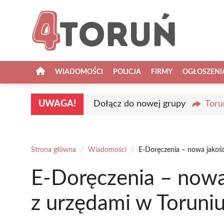
Przejdź
do
treści
WIADOMOŚCI
POLICJA
FIRMY
OGŁOSZENI
UWAGA!
Dołącz do nowej grupy
Toru
Strona główna
/
Wiadomości
/
E-Doręczenia – nowa jakość
E-Doręczenia – nowa
z urzędami w Toruni