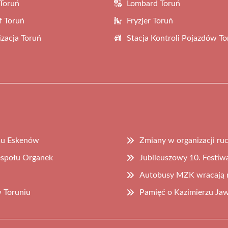
Toruń
Lombard Toruń
f Toruń
Fryzjer Toruń
zacja Toruń
Stacja Kontroli Pojazdów To
omu Eskenów
Zmiany w organizacji ruc
espołu Organek
Jubileuszowy 10. Festiw
Autobusy MZK wracają na
w Toruniu
Pamięć o Kazimierzu Jaw