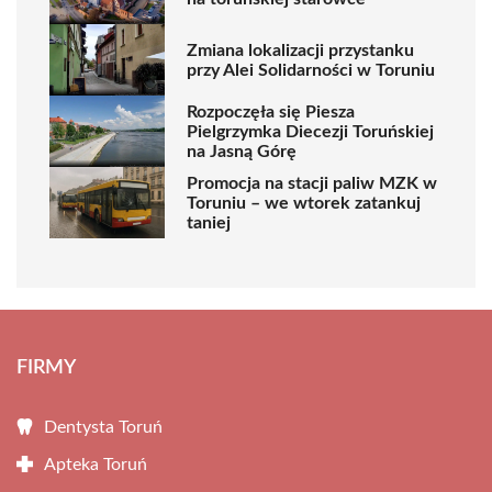
Zmiana lokalizacji przystanku
przy Alei Solidarności w Toruniu
Rozpoczęła się Piesza
Pielgrzymka Diecezji Toruńskiej
na Jasną Górę
Promocja na stacji paliw MZK w
Toruniu – we wtorek zatankuj
taniej
FIRMY
Dentysta Toruń
Apteka Toruń