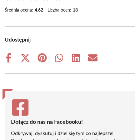
Średnia ocena:
4.62
Liczba ocen:
18
Udostępnij
Share
Share
Share
Share
Share
Share
on
on
on
on
on
on
Facebook
X
Pinterest
WhatsApp
LinkedIn
Email
(Twitter)
Dołącz do nas na Facebooku!
Odkrywaj, dyskutuj i dziel się tym co najlepsze!