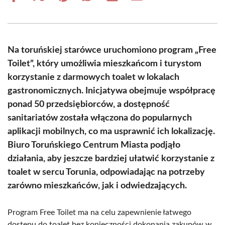
on
on
on
on
on
on
Facebook
X
Pinterest
WhatsApp
LinkedIn
Email
(Twitter)
Na toruńskiej starówce uruchomiono program „Free
Toilet”, który umożliwia mieszkańcom i turystom
korzystanie z darmowych toalet w lokalach
gastronomicznych. Inicjatywa obejmuje współpracę
ponad 50 przedsiębiorców, a dostępność
sanitariatów została włączona do popularnych
aplikacji mobilnych, co ma usprawnić ich lokalizację.
Biuro Toruńskiego Centrum Miasta podjąło
działania, aby jeszcze bardziej ułatwić korzystanie z
toalet w sercu Torunia, odpowiadając na potrzeby
zarówno mieszkańców, jak i odwiedzających.
Program Free Toilet ma na celu zapewnienie łatwego
dostępu do toalet bez konieczności dokonania zakupów w