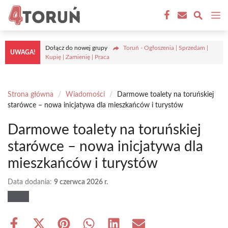
Przejdź
M
do
treści
Dołącz do nowej grupy
Toruń - Ogłoszenia | Sprzedam |
UWAGA!
Kupię | Zamienię | Praca
Strona główna
/
Wiadomości
/
Darmowe toalety na toruńskiej
starówce – nowa inicjatywa dla mieszkańców i turystów
Darmowe toalety na toruńskiej
starówce – nowa inicjatywa dla
mieszkańców i turystów
Data dodania:
9 czerwca 2026 r.
Share
Share
Share
Share
Share
Share