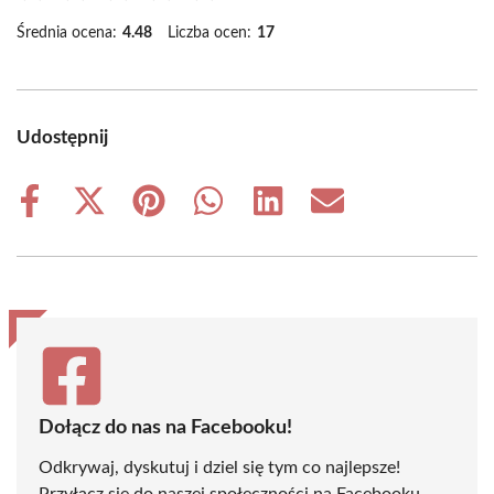
Średnia ocena:
4.48
Liczba ocen:
17
Udostępnij
Share
Share
Share
Share
Share
Share
on
on
on
on
on
on
Facebook
X
Pinterest
WhatsApp
LinkedIn
Email
(Twitter)
Dołącz do nas na Facebooku!
Odkrywaj, dyskutuj i dziel się tym co najlepsze!