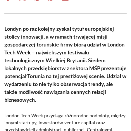
on
on
on
on
on
on
Facebook
X
Pinterest
WhatsApp
LinkedIn
Email
(Twitter)
Londyn po raz kolejny zyskał tytuł europejskiej
stolicy innowacji, a w ramach trwającej misji
gospodarczej toruńskie firmy biorą udział w London
Tech Week – największym festiwalu
technologicznym Wielkiej Brytanii. Siedem
lokalnych przedsiębiorstw z sektora MŚP prezentuje
potencjał Torunia na tej prestiżowej scenie. Udział w
wydarzeniu to nie tylko obserwacja trendy, ale
także możliwość nawiązania cennych relacji
biznesowych.
London Tech Week przyciąga różnorodne podmioty, między
innymi startupy, inwestorów venture capital oraz
przedstawicieli administracji publicznej. Centralnymi