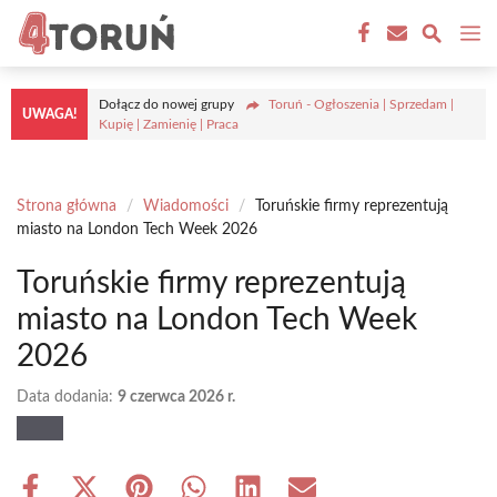
Przejdź
M
do
treści
Dołącz do nowej grupy
Toruń - Ogłoszenia | Sprzedam |
UWAGA!
Kupię | Zamienię | Praca
Strona główna
/
Wiadomości
/
Toruńskie firmy reprezentują
miasto na London Tech Week 2026
Toruńskie firmy reprezentują
miasto na London Tech Week
2026
Data dodania:
9 czerwca 2026 r.
Share
Share
Share
Share
Share
Share