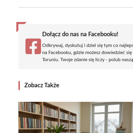
Facebook
X
Pinterest
WhatsApp
LinkedIn
(Twitter)
Dołącz do nas na Facebooku!
Odkrywaj, dyskutuj i dziel się tym co najlep
na Facebooku, gdzie możesz dowiedzieć się
Toruniu. Twoje zdanie się liczy - polub nasz
Zobacz Także