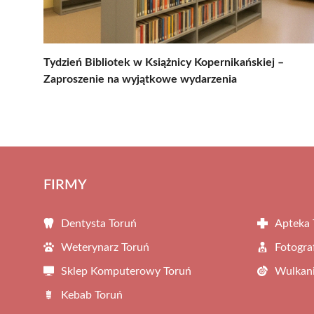
Tydzień Bibliotek w Książnicy Kopernikańskiej –
Zaproszenie na wyjątkowe wydarzenia
FIRMY
Dentysta Toruń
Apteka 
Weterynarz Toruń
Fotogra
Sklep Komputerowy Toruń
Wulkani
Kebab Toruń