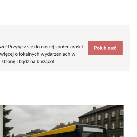
Email
sze! Przyłącz się do naszej społeczności
Polub nas!
 więcej o lokalnych wydarzeniach w
ą stronę i bądź na bieżąco!