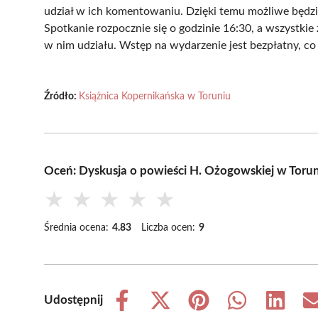
udział w ich komentowaniu. Dzięki temu możliwe będzie
Spotkanie rozpocznie się o godzinie 16:30, a wszystki
w nim udziału. Wstęp na wydarzenie jest bezpłatny, co
Źródło:
Książnica Kopernikańska w Toruniu
Oceń: Dyskusja o powieści H. Ożogowskiej w Toru
★
★
★
★
★
Średnia ocena:
4.83
Liczba ocen:
9
Udostępnij
Share
Share
Share
Share
Share
on
on
on
on
on