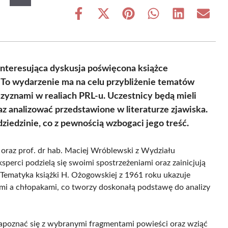
Share
Share
Share
Share
Share
Share
on
on
on
on
on
on
Facebook
X
Pinterest
WhatsApp
LinkedIn
Email
(Twitter)
 interesująca dyskusja poświęcona książce
”. To wydarzenie ma na celu przybliżenie tematów
zyznami w realiach PRL-u. Uczestnicy będą mieli
z analizować przedstawione w literaturze zjawiska.
dziedzinie, co z pewnością wzbogaci jego treść.
 oraz prof. dr hab. Maciej Wróblewski z Wydziału
erci podzielą się swoimi spostrzeżeniami oraz zainicjują
. Tematyka książki H. Ożogowskiej z 1961 roku ukazuje
mi a chłopakami, co tworzy doskonałą podstawę do analizy
 zapoznać się z wybranymi fragmentami powieści oraz wziąć