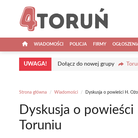
Przejdź
do
treści
WIADOMOŚCI
POLICJA
FIRMY
OGŁOSZENI
UWAGA!
Dołącz do nowej grupy
Toru
Strona główna
/
Wiadomości
/
Dyskusja o powieści H. Ożo
Dyskusja o powieści
Toruniu