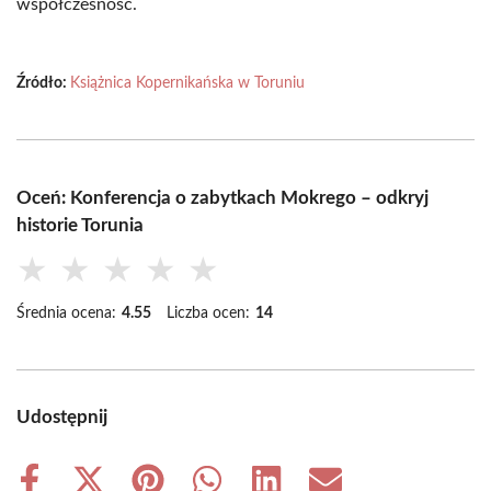
współczesność.
Źródło:
Książnica Kopernikańska w Toruniu
Oceń: Konferencja o zabytkach Mokrego – odkryj
historie Torunia
★
★
★
★
★
Średnia ocena:
4.55
Liczba ocen:
14
Udostępnij
Share
Share
Share
Share
Share
Share