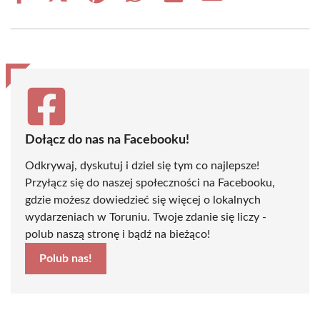
on
on
on
on
on
on
Facebook
X
Pinterest
WhatsApp
LinkedIn
Email
(Twitter)
Dołącz do nas na Facebooku!
Odkrywaj, dyskutuj i dziel się tym co najlepsze!
Przyłącz się do naszej społeczności na Facebooku,
gdzie możesz dowiedzieć się więcej o lokalnych
wydarzeniach w Toruniu. Twoje zdanie się liczy -
polub naszą stronę i bądź na bieżąco!
Polub nas!