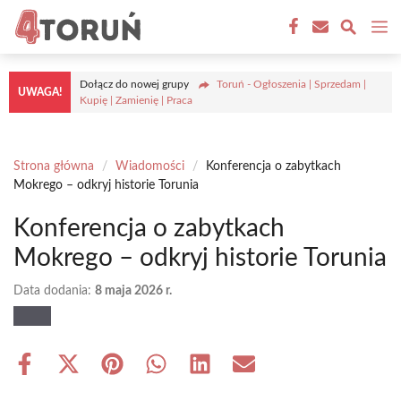
Przejdź
M
do
treści
Dołącz do nowej grupy
Toruń - Ogłoszenia | Sprzedam |
UWAGA!
Kupię | Zamienię | Praca
Strona główna
/
Wiadomości
/
Konferencja o zabytkach
Mokrego – odkryj historie Torunia
Konferencja o zabytkach
Mokrego – odkryj historie Torunia
Data dodania:
8 maja 2026 r.
Share
Share
Share
Share
Share
Share
on
on
on
on
on
on
Facebook
X
Pinterest
WhatsApp
LinkedIn
Email