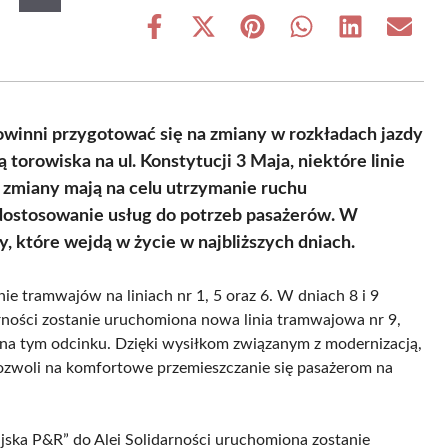
Share
Share
Share
Share
Share
Share
on
on
on
on
on
on
Facebook
X
Pinterest
WhatsApp
LinkedIn
Email
(Twitter)
owinni przygotować się na zmiany w rozkładach jazdy
torowiska na ul. Konstytucji 3 Maja, niektóre linie
miany mają na celu utrzymanie ruchu
dostosowanie usług do potrzeb pasażerów. W
, które wejdą w życie w najbliższych dniach.
e tramwajów na liniach nr 1, 5 oraz 6. W dniach 8 i 9
darności zostanie uruchomiona nowa linia tramwajowa nr 9,
na tym odcinku. Dzięki wysiłkom związanym z modernizacją,
pozwoli na komfortowe przemieszczanie się pasażerom na
jska P&R” do Alei Solidarności uruchomiona zostanie