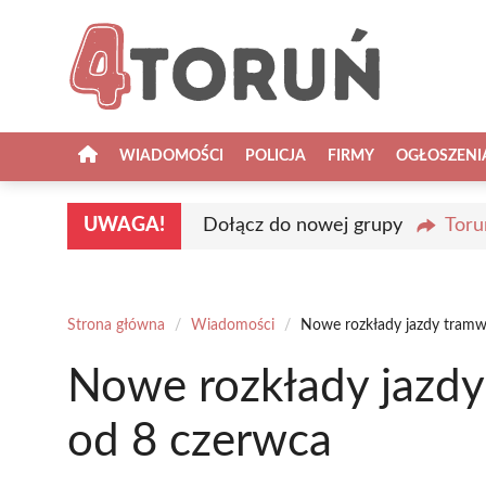
Przejdź
do
treści
WIADOMOŚCI
POLICJA
FIRMY
OGŁOSZENI
UWAGA!
Dołącz do nowej grupy
Toru
Strona główna
/
Wiadomości
/
Nowe rozkłady jazdy tramw
Nowe rozkłady jazdy
od 8 czerwca