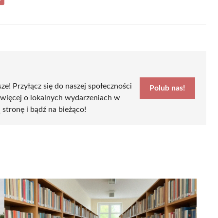
Share
on
Email
sze! Przyłącz się do naszej społeczności
Polub nas!
 więcej o lokalnych wydarzeniach w
ą stronę i bądź na bieżąco!