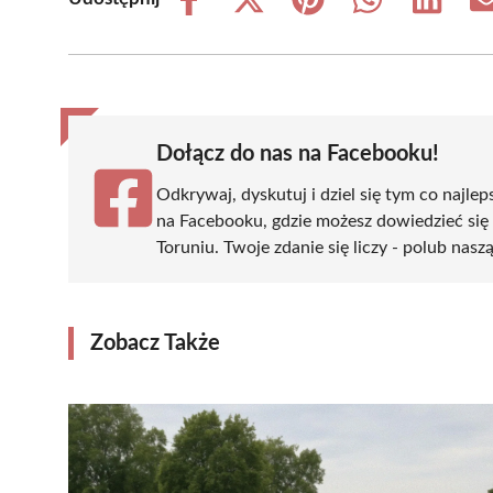
Share
Share
Share
Share
Share
on
on
on
on
on
Facebook
X
Pinterest
WhatsApp
LinkedIn
(Twitter)
Dołącz do nas na Facebooku!
Odkrywaj, dyskutuj i dziel się tym co najlep
na Facebooku, gdzie możesz dowiedzieć się
Toruniu. Twoje zdanie się liczy - polub nasz
Zobacz Także