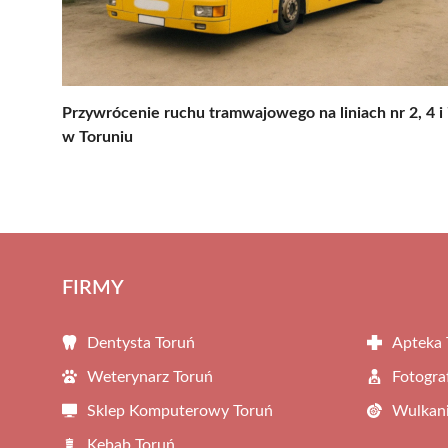
Przywrócenie ruchu tramwajowego na liniach nr 2, 4 i
w Toruniu
FIRMY
Dentysta Toruń
Apteka 
Weterynarz Toruń
Fotogra
Sklep Komputerowy Toruń
Wulkani
Kebab Toruń