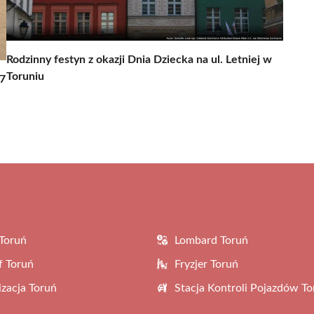
Rodzinny festyn z okazji Dnia Dziecka na ul. Letniej w
Toruniu
 7
Toruń
Lombard Toruń
f Toruń
Fryzjer Toruń
zacja Toruń
Stacja Kontroli Pojazdów To