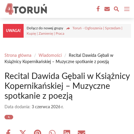
Przejdź
M
do
treści
Dołącz do nowej grupy
Toruń - Ogłoszenia | Sprzedam |
UWAGA!
Kupię | Zamienię | Praca
Strona główna
/
Wiadomości
/
Recital Dawida Gębali w
Książnicy Kopernikańskiej – Muzyczne spotkanie z poezją
Recital Dawida Gębali w Książnicy
Kopernikańskiej – Muzyczne
spotkanie z poezją
Data dodania:
3 czerwca 2026 r.