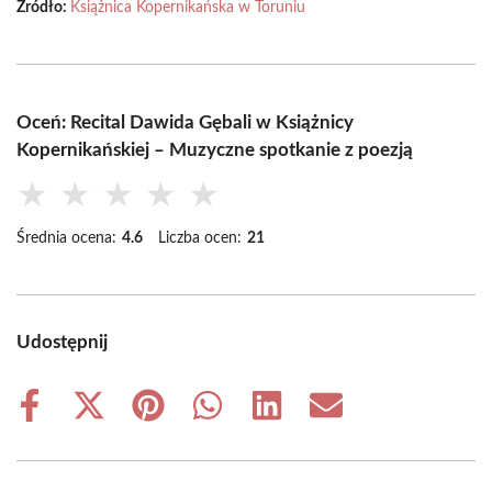
Źródło:
Książnica Kopernikańska w Toruniu
Oceń: Recital Dawida Gębali w Książnicy
Kopernikańskiej – Muzyczne spotkanie z poezją
★
★
★
★
★
Średnia ocena:
4.6
Liczba ocen:
21
Udostępnij
Share
Share
Share
Share
Share
Share
on
on
on
on
on
on
Facebook
X
Pinterest
WhatsApp
LinkedIn
Email
(Twitter)