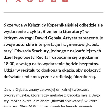
Share
Share
Share
Share
Share
Share
on
on
on
on
on
on
Facebook
X
Pinterest
WhatsApp
LinkedIn
Email
(Twitter)
6 czerwca w Książnicy Kopernikańskiej odbędzie się
wydarzenie z cyklu „Brzmienia Literatury”, w
którym wystąpi Dawid Gębala. Artysta zaprezentuje
swoje autorskie interpretacje fragmentów „Fabula
rasy” Edwarda Stachury, jednego z najważniejszych
dzieł tego poety. Recital rozpocznie się o godzinie
18:00, a wstęp na to wydarzenie będzie bezpłatny.
Udział w recitalu to doskonała okazja, aby połączyć
doświadczenie muzyczne z refleksją filozoficzną.
Dawid Gębala, znany ze swojej unikalnej twórczości,
tworzy muzykę, która łączy melodię z głęboką myślą. Jego
styl można określić mianem „filozofii śpiewanej”, w której
łączy wrażliwość Stachury z poetyką innych znanych