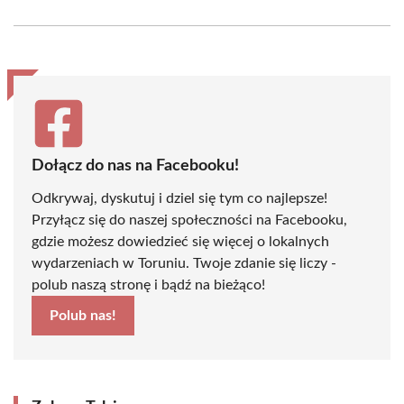
on
on
on
on
on
on
Facebook
X
Pinterest
WhatsApp
LinkedIn
Email
(Twitter)
Dołącz do nas na Facebooku!
Odkrywaj, dyskutuj i dziel się tym co najlepsze!
Przyłącz się do naszej społeczności na Facebooku,
gdzie możesz dowiedzieć się więcej o lokalnych
wydarzeniach w Toruniu. Twoje zdanie się liczy -
polub naszą stronę i bądź na bieżąco!
Polub nas!