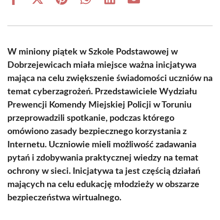
Share
Share
Share
Share
Share
Share
on
on
on
on
on
on
Facebook
X
Pinterest
WhatsApp
LinkedIn
Email
(Twitter)
W miniony piątek w Szkole Podstawowej w
Dobrzejewicach miała miejsce ważna inicjatywa
mająca na celu zwiększenie świadomości uczniów na
temat cyberzagrożeń. Przedstawiciele Wydziału
Prewencji Komendy Miejskiej Policji w Toruniu
przeprowadzili spotkanie, podczas którego
omówiono zasady bezpiecznego korzystania z
Internetu. Uczniowie mieli możliwość zadawania
pytań i zdobywania praktycznej wiedzy na temat
ochrony w sieci. Inicjatywa ta jest częścią działań
mających na celu edukację młodzieży w obszarze
bezpieczeństwa wirtualnego.