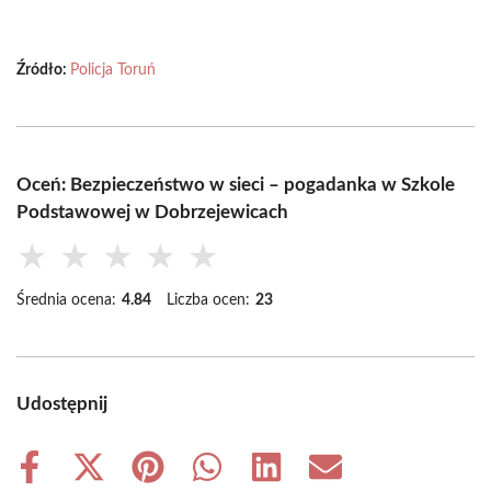
Źródło:
Policja Toruń
Oceń: Bezpieczeństwo w sieci – pogadanka w Szkole
Podstawowej w Dobrzejewicach
★
★
★
★
★
Średnia ocena:
4.84
Liczba ocen:
23
Udostępnij
Share
Share
Share
Share
Share
Share