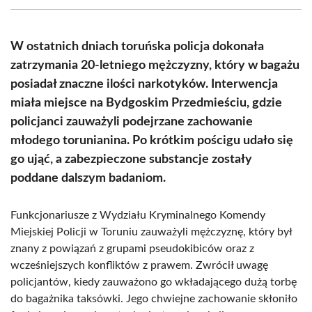
(Twitter)
W ostatnich dniach toruńska policja dokonała
zatrzymania 20-letniego mężczyzny, który w bagażu
posiadał znaczne ilości narkotyków. Interwencja
miała miejsce na Bydgoskim Przedmieściu, gdzie
policjanci zauważyli podejrzane zachowanie
młodego torunianina. Po krótkim pościgu udało się
go ująć, a zabezpieczone substancje zostały
poddane dalszym badaniom.
Funkcjonariusze z Wydziału Kryminalnego Komendy
Miejskiej Policji w Toruniu zauważyli mężczyznę, który był
znany z powiązań z grupami pseudokibiców oraz z
wcześniejszych konfliktów z prawem. Zwrócił uwagę
policjantów, kiedy zauważono go wkładającego dużą torbę
do bagażnika taksówki. Jego chwiejne zachowanie skłoniło