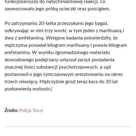
funkcjonariuszy do natychmiastowej reakcji, co
zaowocowało jego próbą ucieczki oraz pościgiem.
Po zatrzymaniu 20-latka przeszukano jego bagaż,
odkrywając w nim trzy worki, w tym jeden z marihuaną i
dwa z amfetaminą. Wstępne badania potwierdziły, że
mężczyzna posiadał kilogram marihuany i prawie kilogram
amfetaminy. W wyniku zgromadzonego materiału
dowodowego podejrzany usłyszał zarzut posiadania
znacznej ilości substancji psychotropowych, a sąd
postanowił o jego tymczasowym aresztowaniu na okres
trzech miesięcy. Mężczyźnie grozi teraz kara do 10 lat
pozbawienia wolności.
Źródło:
Policja Toruń