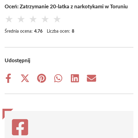
Oceń: Zatrzymanie 20-latka z narkotykami w Toruniu
★
★
★
★
★
Średnia ocena:
4.76
Liczba ocen:
8
Udostępnij
Share
Share
Share
Share
Share
Share
on
on
on
on
on
on
Facebook
X
Pinterest
WhatsApp
LinkedIn
Email
(Twitter)