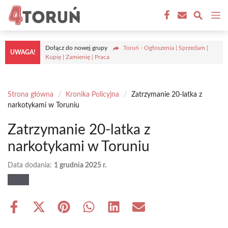
Przejdź
M
do
treści
Dołącz do nowej grupy
Toruń - Ogłoszenia | Sprzedam |
UWAGA!
Kupię | Zamienię | Praca
Strona główna
/
Kronika Policyjna
/
Zatrzymanie 20-latka z
narkotykami w Toruniu
Zatrzymanie 20-latka z
narkotykami w Toruniu
Data dodania:
1 grudnia 2025 r.
Share
Share
Share
Share
Share
Share
on
on
on
on
on
on
Facebook
X
Pinterest
WhatsApp
LinkedIn
Email