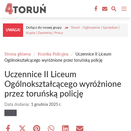
Przejdź
M
do
treści
Dołącz do nowej grupy
Toruń - Ogłoszenia | Sprzedam |
UWAGA!
Kupię | Zamienię | Praca
Strona główna
/
Kronika Policyjna
/
Uczennice II Liceum
Ogólnokształcącego wyróżnione przez toruńską policję
Uczennice II Liceum
Ogólnokształcącego wyróżnione
przez toruńską policję
Data dodania:
1 grudnia 2025 r.
Share
Share
Share
Share
Share
Share