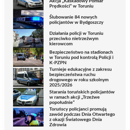
Akcja „Kaskadowy Pomiar
Prędkości” w Toruniu
Ślubowanie 84 nowych
policjantów w Bydgoszczy
Działania policji w Toruniu
przeciwko nietrzeźwym
kierowcom
Bezpieczeństwo na stadionach
w Toruniu pod kontrolą Policji i
K-PZPN
Turnieje edukacyjne z zakresu
bezpieczeństwa ruchu
drogowego w roku szkolnym
2025/2026
Starania toruńskich policjantów
w ramach akcji „Trzeźwe
popołudnie”
Toruńscy policjanci promują
zawód podczas Dnia Otwartego
z okazji Światowego Dnia
Zdrowia