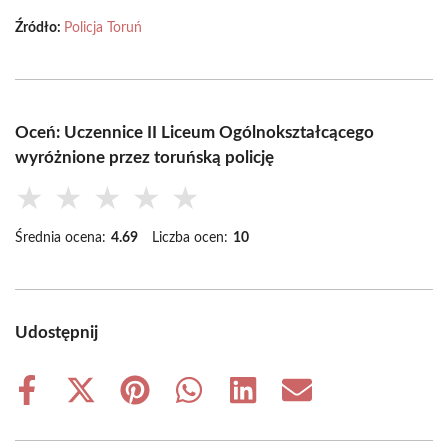
Źródło:
Policja Toruń
Oceń: Uczennice II Liceum Ogólnokształcącego
wyróżnione przez toruńską policję
★
★
★
★
★
Średnia ocena:
4.69
Liczba ocen:
10
Udostępnij
Share
Share
Share
Share
Share
Share
on
on
on
on
on
on
Facebook
X
Pinterest
WhatsApp
LinkedIn
Email
(Twitter)