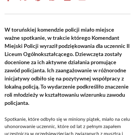
on
on
on
on
on
on
Facebook
X
Pinterest
WhatsApp
LinkedIn
Email
(Twitter)
W toruńskiej komendzie policji miało miejsce
ważne spotkanie, w trakcie którego Komendant
Miejski Policji wyraził podziękowania dla uczennic II
Liceum Ogólnokształcącego. Dziewczęta zostały
docenione za ich aktywne działania promujące
zawód policjanta. Ich zaangażowanie w różnorodne
inicjatywy odbiło się na pozytywnej współpracy z
lokalną policją. To wydarzenie podkreśliło znaczenie
roli młodzieży w kształtowaniu wizerunku zawodu
policjanta.
Spotkanie, które odbyło się w miniony piątek, miało na celu
uhonorowanie uczennic, które od lat z pełnym zapałem
uczestniczą w przedsięwzięciach związanych z musztrą i