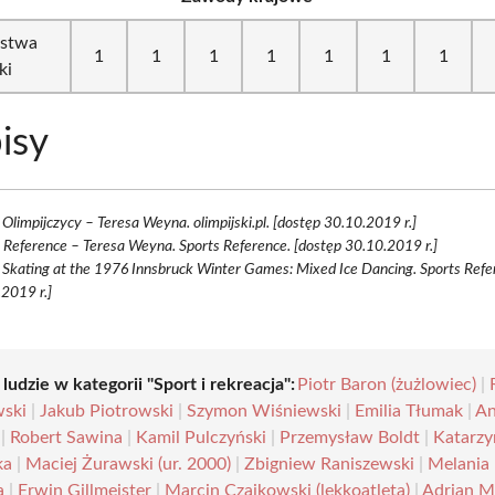
ostwa
1
1
1
1
1
1
1
ki
isy
d Olimpijczycy – Teresa Weyna. olimpijski.pl. [dostęp 30.10.2019 r.]
 Reference – Teresa Weyna. Sports Reference. [dostęp 30.10.2019 r.]
 Skating at the 1976 Innsbruck Winter Games: Mixed Ice Dancing. Sports Refe
2019 r.]
 ludzie w kategorii "Sport i rekreacja":
Piotr Baron (żużlowiec)
|
ski
|
Jakub Piotrowski
|
Szymon Wiśniewski
|
Emilia Tłumak
|
A
|
Robert Sawina
|
Kamil Pulczyński
|
Przemysław Boldt
|
Katarzy
ka
|
Maciej Żurawski (ur. 2000)
|
Zbigniew Raniszewski
|
Melania
a
|
Erwin Gillmeister
|
Marcin Czajkowski (lekkoatleta)
|
Adrian M