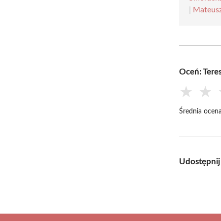
|
Mateusz
Oceń: Ter
★
★
Średnia ocena
Udostępnij