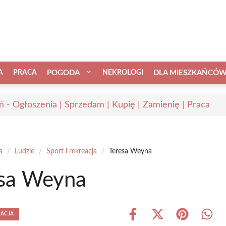
A
PRACA
POGODA
NEKROLOGI
DLA MIESZKAŃCÓ
ń - Ogłoszenia | Sprzedam | Kupię | Zamienię | Praca
a
/
Ludzie
/
Sport i rekreacja
/
Teresa Weyna
esa Weyna
EACJA
Share
Share
Share
Shar
on
on
on
on