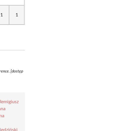
1
1
rence. [dostęp
Remigiusz
nna
na
iedziński