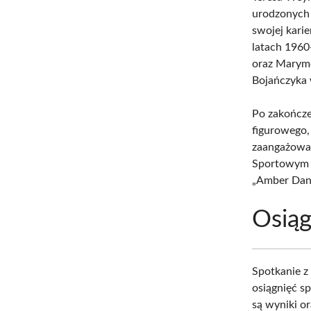
urodzonych 
swojej kari
latach 196
oraz Marymo
Bojańczyka 
Po zakończen
figurowego,
zaangażowan
Sportowym Ł
„Amber Dan
Osiąg
Spotkanie z
osiągnięć s
są wyniki o