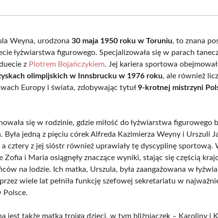
Facebook
X
Pinterest
What
(Twitter)
zula Weyna, urodzona
30 maja 1950 roku w Toruniu
, to znana po
ecie łyżwiarstwa figurowego. Specjalizowała się w parach tanec
 duecie z
Piotrem Bojańczykiem
. Jej kariera sportowa obejmował
rzyskach olimpijskich w Innsbrucku w 1976 roku
, ale również li
twach Europy i świata, zdobywając tytuł
9-krotnej mistrzyni Pol
wała się w rodzinie, gdzie miłość do łyżwiarstwa figurowego b
 Była jedną z pięciu córek Alfreda Kazimierza Weyny i Urszuli J
 a cztery z jej sióstr również uprawiały tę dyscyplinę sportową.
 Zofia i Maria osiągnęły znaczące wyniki, stając się częścią kra
ńców na lodzie. Ich matka, Urszula, była zaangażowana w łyżwi
 przez wiele lat pełniła funkcję szefowej sekretariatu w najważni
 Polsce.
 jest także matką trojga dzieci, w tym bliźniaczek – Karoliny i 