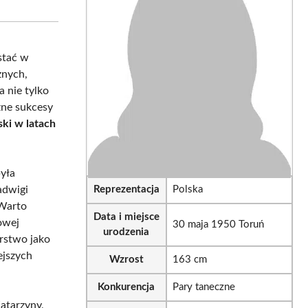
sApp
LinkedIn
Email
stać w
znych,
a nie tylko
czne sukcesy
ski w latach
yła
adwigi
Reprezentacja
Polska
 Warto
Data i miejsce
jowej
30 maja 1950 Toruń
urodzenia
arstwo jako
ejszych
Wzrost
163 cm
Konkurencja
Pary taneczne
Katarzyny,