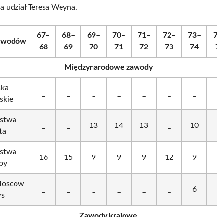
ła udział Teresa Weyna.
67–
68–
69–
70–
71–
72–
73–
zawodów
68
69
70
71
72
73
74
Międzynarodowe zawody
ska
_
_
_
_
_
_
_
jskie
ostwa
_
_
13
14
13
_
10
ta
ostwa
16
15
9
9
9
12
9
py
 Moscow
_
_
_
_
_
_
6
ws
Zawody krajowe