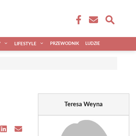
W
LIFESTYLE
PRZEWODNIK
LUDZIE
Teresa Weyna
e
Share
Share
on
on