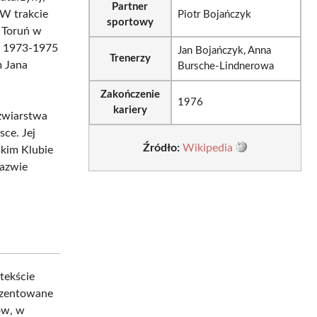
Partner
 W trakcie
Piotr Bojańczyk
sportowy
n Toruń w
h 1973-1975
Jan Bojańczyk, Anna
Trenerzy
m Jana
Bursche-Lindnerowa
Zakończenie
1976
kariery
yżwiarstwa
sce. Jej
Źródło:
Wikipedia
skim Klubie
nazwie
tekście
rezentowane
ów, w