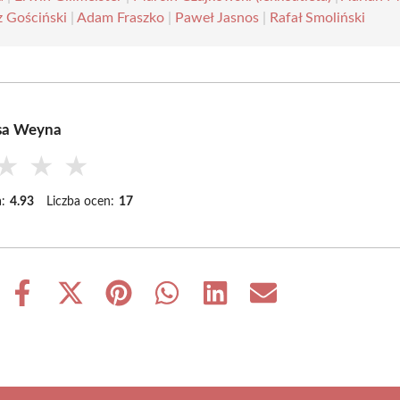
 Gościński
|
Adam Fraszko
|
Paweł Jasnos
|
Rafał Smoliński
esa Weyna
★
★
★
:
4.93
Liczba ocen:
17
Share
Share
Share
Share
Share
Share
on
on
on
on
on
on
Facebook
X
Pinterest
WhatsApp
LinkedIn
Email
(Twitter)