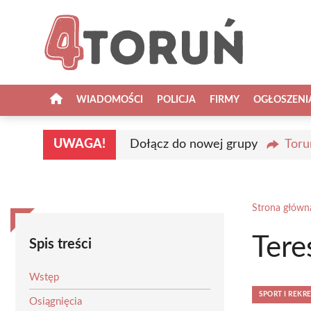
Przejdź
do
treści
WIADOMOŚCI
POLICJA
FIRMY
OGŁOSZENI
UWAGA!
Dołącz do nowej grupy
Toru
Strona główn
Ter
Spis treści
Wstęp
SPORT I REKR
Osiągnięcia