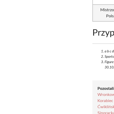
Mistrz
Pols
Przyp
a b c 
Sports
Figure
30.10.
Pozostali
Wronkow
Korabiec
Ćwiklińs
Sinorack