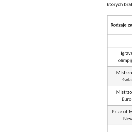
których bra
Rodzaje 
Igrzy
olimpi
Mistrz
świa
Mistrz
Euro
Prize of
Ne