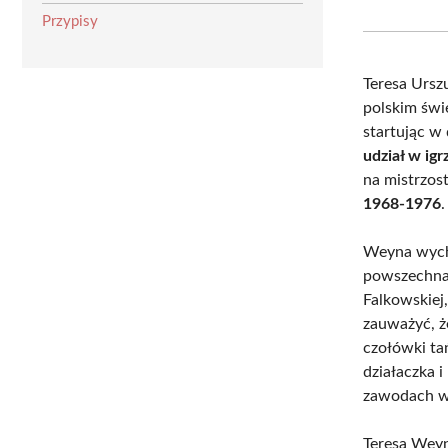
Przypisy
Teresa Urs
polskim świ
startując w
udział w ig
na mistrzos
1968-1976
.
Weyna wycho
powszechna.
Falkowskiej,
zauważyć, że
czołówki ta
działaczka i
zawodach w
Teresa Weyna