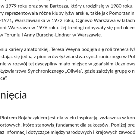
w 1979 roku oraz syna Bartosza, który urodził się w 1980 roku.
ery reprezentowała różne kluby łyżwiarskie, takie jak Pomorzani
0-1971, Warszawianka w 1972 roku, Ogniwo Warszawa w latac
nt Warszawa w 1976 roku. Jej treningi odbywały się pod okie
w Toruniu i Anny Bursche-Lindner w Warszawie.
iu kariery amatorskiej, Teresa Weyna podjęła się roli trenera ł
 stając się jedną z pionierów łyżwiarstwa synchronicznego w Pol
ie w rozwój tej dyscypliny miało miejsce w gdańskim Uczniow
yżwiarstwa Synchronicznego „Oliwia”, gdzie założyła grupę o 
ce”.
nięcia
 Piotrem Bojańczykiem jest dla wielu inspiracją, zwłaszcza w kon
portowych, które stanowią fundament dla sukcesów. Poniżej p
raz informacji dotyczące międzynarodowych i krajowych zawod