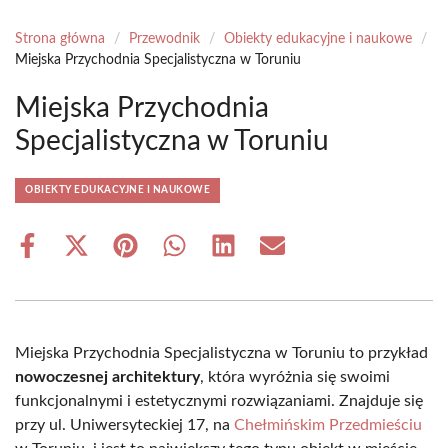
Strona główna
/
Przewodnik
/
Obiekty edukacyjne i naukowe
/
Miejska Przychodnia Specjalistyczna w Toruniu
Miejska Przychodnia
Specjalistyczna w Toruniu
OBIEKTY EDUKACYJNE I NAUKOWE
Share
Share
Share
Share
Share
Share
on
on
on
on
on
on
Facebook
X
Pinterest
WhatsApp
LinkedIn
Email
(Twitter)
Miejska Przychodnia Specjalistyczna w Toruniu to przykład
nowoczesnej architektury
, która wyróżnia się swoimi
funkcjonalnymi i estetycznymi rozwiązaniami. Znajduje się
przy ul. Uniwersyteckiej 17, na
Chełmińskim Przedmieściu