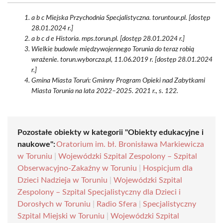
a b c Miejska Przychodnia Specjalistyczna. toruntour.pl. [dostęp
28.01.2024 r.]
a b c d e Historia. mps.torun.pl. [dostęp 28.01.2024 r.]
Wielkie budowle międzywojennego Torunia do teraz robią
wrażenie. torun.wyborcza.pl, 11.06.2019 r. [dostęp 28.01.2024
r.]
Gmina Miasta Toruń: Gminny Program Opieki nad Zabytkami
Miasta Torunia na lata 2022–2025. 2021 r., s. 122.
Pozostałe obiekty w kategorii "Obiekty edukacyjne i
naukowe":
Oratorium im. bł. Bronisława Markiewicza
w Toruniu
|
Wojewódzki Szpital Zespolony – Szpital
Obserwacyjno-Zakaźny w Toruniu
|
Hospicjum dla
Dzieci Nadzieja w Toruniu
|
Wojewódzki Szpital
Zespolony – Szpital Specjalistyczny dla Dzieci i
Dorosłych w Toruniu
|
Radio Sfera
|
Specjalistyczny
Szpital Miejski w Toruniu
|
Wojewódzki Szpital