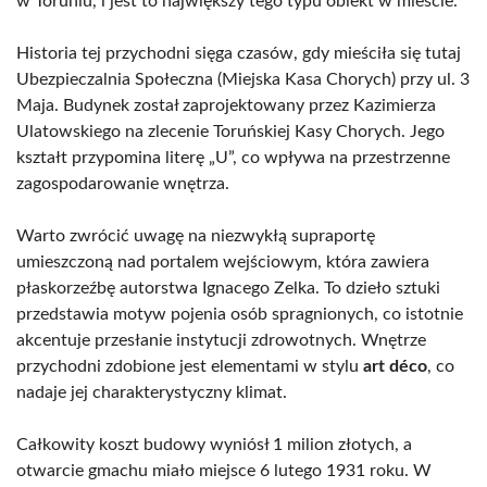
w Toruniu, i jest to największy tego typu obiekt w mieście.
Historia tej przychodni sięga czasów, gdy mieściła się tutaj
Ubezpieczalnia Społeczna (Miejska Kasa Chorych) przy ul. 3
Maja. Budynek został zaprojektowany przez Kazimierza
Ulatowskiego na zlecenie Toruńskiej Kasy Chorych. Jego
kształt przypomina literę „U”, co wpływa na przestrzenne
zagospodarowanie wnętrza.
Warto zwrócić uwagę na niezwykłą supraportę
umieszczoną nad portalem wejściowym, która zawiera
płaskorzeźbę autorstwa Ignacego Zelka. To dzieło sztuki
przedstawia motyw pojenia osób spragnionych, co istotnie
akcentuje przesłanie instytucji zdrowotnych. Wnętrze
przychodni zdobione jest elementami w stylu
art déco
, co
nadaje jej charakterystyczny klimat.
Całkowity koszt budowy wyniósł 1 milion złotych, a
otwarcie gmachu miało miejsce 6 lutego 1931 roku. W