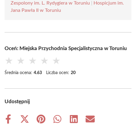
Zespolony im. L. Rydygiera w Toruniu
|
Hospicjum im.
Jana Pawła II w Toruniu
Oceń: Miejska Przychodnia Specjalistyczna w Toruniu
★
★
★
★
★
Średnia ocena:
4.63
Liczba ocen:
20
Udostępnij
Share
Share
Share
Share
Share
Share
on
on
on
on
on
on
Facebook
X
Pinterest
WhatsApp
LinkedIn
Email
(Twitter)