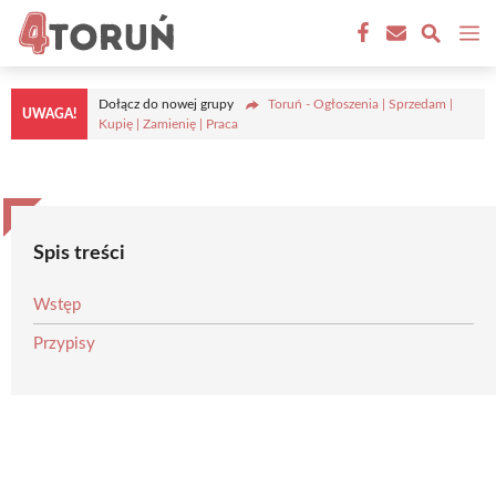
Przejdź
M
do
treści
Dołącz do nowej grupy
Toruń - Ogłoszenia | Sprzedam |
UWAGA!
Kupię | Zamienię | Praca
Spis treści
Wstęp
Przypisy