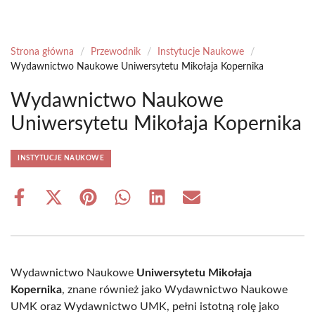
Strona główna
/
Przewodnik
/
Instytucje Naukowe
/
Wydawnictwo Naukowe Uniwersytetu Mikołaja Kopernika
Wydawnictwo Naukowe
Uniwersytetu Mikołaja Kopernika
INSTYTUCJE NAUKOWE
Share
Share
Share
Share
Share
Share
on
on
on
on
on
on
Facebook
X
Pinterest
WhatsApp
LinkedIn
Email
(Twitter)
Wydawnictwo Naukowe
Uniwersytetu Mikołaja
Kopernika
, znane również jako Wydawnictwo Naukowe
UMK oraz Wydawnictwo UMK, pełni istotną rolę jako