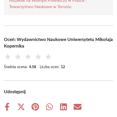
Muzeów na Wolnym Powietrzu w Polsce
|
Towarzystwo Naukowe w Toruniu
Oceń: Wydawnictwo Naukowe Uniwersytetu Mikołaja
Kopernika
★
★
★
★
★
Średnia ocena:
4.58
Liczba ocen:
12
Udostępnij
Share
Share
Share
Share
Share
Share
on
on
on
on
on
on
Facebook
X
Pinterest
WhatsApp
LinkedIn
Email