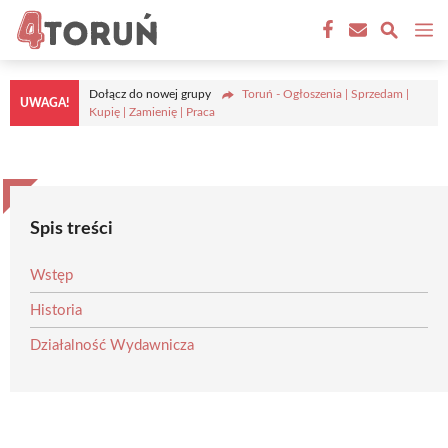
Przejdź
M
do
treści
Dołącz do nowej grupy
Toruń - Ogłoszenia | Sprzedam |
UWAGA!
Kupię | Zamienię | Praca
Spis treści
Wstęp
Historia
Działalność Wydawnicza