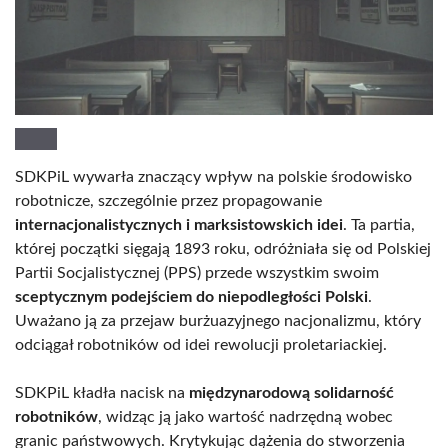
SDKPiL wywarła znaczący wpływ na polskie środowisko
robotnicze, szczególnie przez propagowanie
internacjonalistycznych i marksistowskich idei
. Ta partia,
której początki sięgają 1893 roku, odróżniała się od Polskiej
Partii Socjalistycznej (PPS) przede wszystkim swoim
sceptycznym podejściem do niepodległości Polski
.
Uważano ją za przejaw burżuazyjnego nacjonalizmu, który
odciągał robotników od idei rewolucji proletariackiej.
SDKPiL kładła nacisk na
międzynarodową solidarność
robotników
, widząc ją jako wartość nadrzędną wobec
granic państwowych. Krytykując dążenia do stworzenia