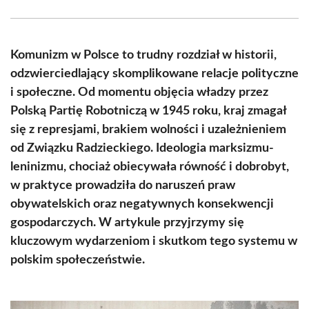
Facebook
X
Pinterest
WhatsApp
LinkedIn
Email
(Twitter)
Komunizm w Polsce to trudny rozdział w historii,
odzwierciedlający skomplikowane relacje polityczne
i społeczne. Od momentu objęcia władzy przez
Polską Partię Robotniczą w 1945 roku, kraj zmagał
się z represjami, brakiem wolności i uzależnieniem
od Związku Radzieckiego. Ideologia marksizmu-
leninizmu, chociaż obiecywała równość i dobrobyt,
w praktyce prowadziła do naruszeń praw
obywatelskich oraz negatywnych konsekwencji
gospodarczych. W artykule przyjrzymy się
kluczowym wydarzeniom i skutkom tego systemu w
polskim społeczeństwie.