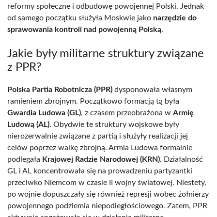
reformy społeczne i odbudowę powojennej Polski. Jednak
od samego początku służyła Moskwie jako
narzędzie do
sprawowania kontroli nad powojenną Polską
.
Jakie były militarne struktury związane
z PPR?
Polska Partia Robotnicza (PPR)
dysponowała własnym
ramieniem zbrojnym. Początkowo formacją tą była
Gwardia Ludowa (GL)
, z czasem przeobrażona w
Armię
Ludową (AL)
. Obydwie te struktury wojskowe były
nierozerwalnie związane z partią i służyły realizacji jej
celów poprzez walkę zbrojną. Armia Ludowa formalnie
podlegała
Krajowej Radzie Narodowej (KRN)
. Działalność
GL i AL koncentrowała się na prowadzeniu partyzantki
przeciwko Niemcom w czasie II wojny światowej. Niestety,
po wojnie dopuszczały się również represji wobec żołnierzy
powojennego podziemia niepodległościowego. Zatem, PPR