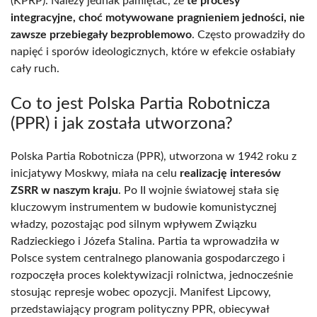
(KPRP). Należy jednak pamiętać, że
te procesy
integracyjne, choć motywowane pragnieniem jedności, nie
zawsze przebiegały bezproblemowo
. Często prowadziły do
napięć i sporów ideologicznych, które w efekcie osłabiały
cały ruch.
Co to jest Polska Partia Robotnicza
(PPR) i jak została utworzona?
Polska Partia Robotnicza (PPR), utworzona w 1942 roku z
inicjatywy Moskwy, miała na celu
realizację interesów
ZSRR w naszym kraju
. Po II wojnie światowej stała się
kluczowym instrumentem w budowie komunistycznej
władzy, pozostając pod silnym wpływem Związku
Radzieckiego i Józefa Stalina. Partia ta wprowadziła w
Polsce system centralnego planowania gospodarczego i
rozpoczęła proces kolektywizacji rolnictwa, jednocześnie
stosując represje wobec opozycji. Manifest Lipcowy,
przedstawiający program polityczny PPR, obiecywał