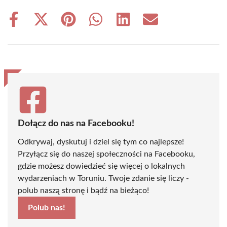
Share
Share
Share
Share
Share
Share
on
on
on
on
on
on
Facebook
X
Pinterest
WhatsApp
LinkedIn
Email
(Twitter)
Dołącz do nas na Facebooku!
Odkrywaj, dyskutuj i dziel się tym co najlepsze!
Przyłącz się do naszej społeczności na Facebooku,
gdzie możesz dowiedzieć się więcej o lokalnych
wydarzeniach w Toruniu. Twoje zdanie się liczy -
polub naszą stronę i bądź na bieżąco!
Polub nas!