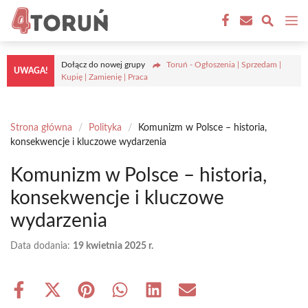
Przejdź
M
do
treści
Dołącz do nowej grupy
Toruń - Ogłoszenia | Sprzedam |
UWAGA!
Kupię | Zamienię | Praca
Strona główna
/
Polityka
/
Komunizm w Polsce – historia,
konsekwencje i kluczowe wydarzenia
Komunizm w Polsce – historia,
konsekwencje i kluczowe
wydarzenia
Data dodania:
19 kwietnia 2025 r.
Share
Share
Share
Share
Share
Share
on
on
on
on
on
on