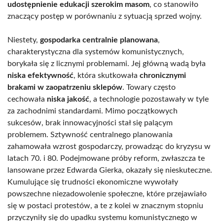
udostępnienie edukacji szerokim masom
, co stanowiło
znaczący postęp w porównaniu z sytuacją sprzed wojny.
Niestety,
gospodarka centralnie planowana
,
charakterystyczna dla systemów komunistycznych,
borykała się z licznymi problemami. Jej główną wadą była
niska efektywność
, która skutkowała
chronicznymi
brakami w zaopatrzeniu sklepów
. Towary często
cechowała
niska jakość
, a technologie pozostawały w tyle
za zachodnimi standardami. Mimo początkowych
sukcesów, brak innowacyjności stał się palącym
problemem. Sztywność centralnego planowania
zahamowała wzrost gospodarczy, prowadząc do kryzysu w
latach 70. i 80. Podejmowane próby reform, zwłaszcza te
lansowane przez Edwarda Gierka, okazały się nieskuteczne.
Kumulujące się trudności ekonomiczne wywołały
powszechne niezadowolenie społeczne, które przejawiało
się w postaci protestów, a te z kolei w znacznym stopniu
przyczyniły się do upadku systemu komunistycznego w