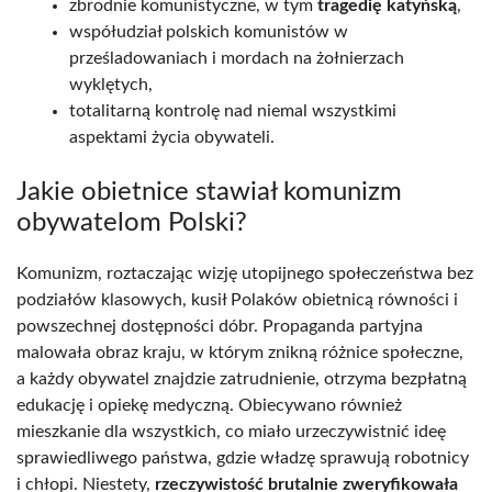
zbrodnie komunistyczne, w tym
tragedię katyńską
,
współudział polskich komunistów w
prześladowaniach i mordach na żołnierzach
wyklętych,
totalitarną kontrolę nad niemal wszystkimi
aspektami życia obywateli.
Jakie obietnice stawiał komunizm
obywatelom Polski?
Komunizm, roztaczając wizję utopijnego społeczeństwa bez
podziałów klasowych, kusił Polaków obietnicą równości i
powszechnej dostępności dóbr. Propaganda partyjna
malowała obraz kraju, w którym znikną różnice społeczne,
a każdy obywatel znajdzie zatrudnienie, otrzyma bezpłatną
edukację i opiekę medyczną. Obiecywano również
mieszkanie dla wszystkich, co miało urzeczywistnić ideę
sprawiedliwego państwa, gdzie władzę sprawują robotnicy
i chłopi. Niestety,
rzeczywistość brutalnie zweryfikowała