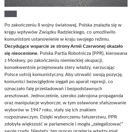
Po zakończeniu II wojny światowej, Polska znalazła się w
kręgu wpływów Związku Radzieckiego, co umożliwiło
komunistom ustanowienie w kraju swojego reżimu.
Decydujące wsparcie ze strony Armii Czerwonej okazało
się nieocenione
. Polska Partia Robotnicza (PPR), kierowana
z Moskwy, po zakończeniu niemieckiej okupacji,
konsekwentnie przejmowała stery władzy, narzucając
Polsce ustrój komunistyczny. Aby utrwalić swoją pozycję,
komuniści bezwzględnie sięgali po aparat represji, co
oznaczało falę prześladowań i bezpodstawnych
aresztowań. Jednocześnie, szeroko zakrojona propaganda
oraz manipulacje wyborcze, w tym osławione sfałszowanie
wyborów w 1947 roku, stały się ich znakiem
rozpoznawczym. Dzięki wyborczemu fałszerstwu, PPR
zdobyła większość w parlamencie i mogła „zalegalizować”
swoje rządy. Niestety, ten proces przejęcia władzy miał