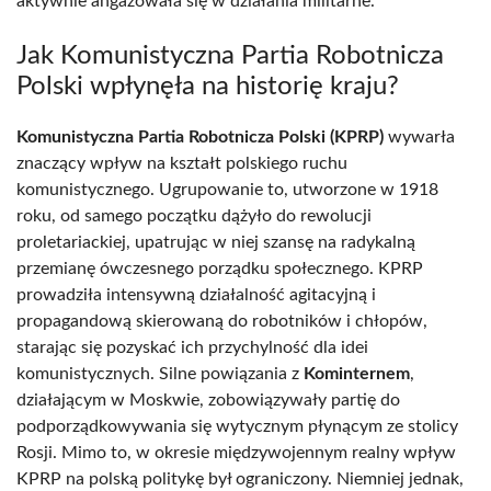
aktywnie angażowała się w działania militarne.
Jak Komunistyczna Partia Robotnicza
Polski wpłynęła na historię kraju?
Komunistyczna Partia Robotnicza Polski (KPRP)
wywarła
znaczący wpływ na kształt polskiego ruchu
komunistycznego. Ugrupowanie to, utworzone w 1918
roku, od samego początku dążyło do rewolucji
proletariackiej, upatrując w niej szansę na radykalną
przemianę ówczesnego porządku społecznego. KPRP
prowadziła intensywną działalność agitacyjną i
propagandową skierowaną do robotników i chłopów,
starając się pozyskać ich przychylność dla idei
komunistycznych. Silne powiązania z
Kominternem
,
działającym w Moskwie, zobowiązywały partię do
podporządkowywania się wytycznym płynącym ze stolicy
Rosji. Mimo to, w okresie międzywojennym realny wpływ
KPRP na polską politykę był ograniczony. Niemniej jednak,