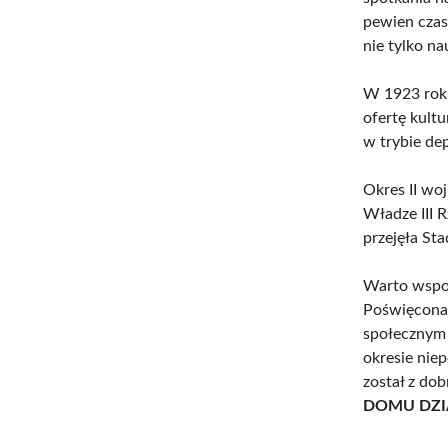
pewien czas 
nie tylko n
W 1923 rok
ofertę kult
w trybie de
Okres II wo
Władze III 
przejęła Sta
Warto wspom
Poświęcona 
społecznym
okresie niep
został z do
DOMU DZIA