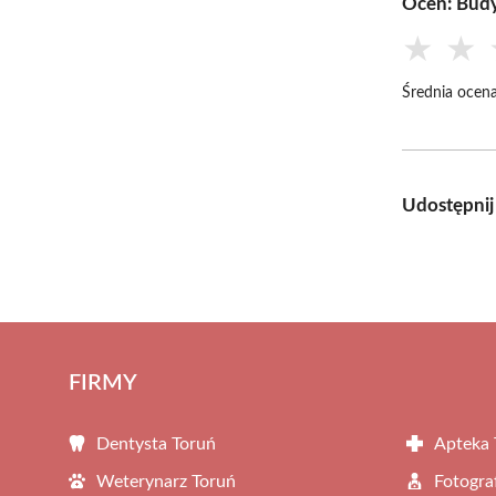
Oceń: Bud
★
★
Średnia ocena
Udostępnij
FIRMY
Dentysta Toruń
Apteka 
Weterynarz Toruń
Fotogra