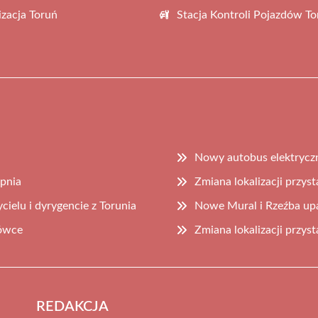
zacja Toruń
Stacja Kontroli Pojazdów To
Nowy autobus elektrycz
rpnia
Zmiana lokalizacji przys
ielu i dyrygencie z Torunia
Nowe Mural i Rzeźba upa
rówce
Zmiana lokalizacji przys
REDAKCJA