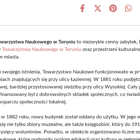
Share
Share
Share
Shar
on
on
on
on
Facebook
X
Pinterest
What
(Twitter)
warzystwa Naukowego w Toruniu
to niezwykle cenny zabytek, k
y
Towarzystwa Naukowego w Toruniu
oraz przestrzeni kulturalne
w miasta.
u swojego istnienia, Towarzystwo Naukowe funkcjonowało w p
iach znajdujących się przy ulicy Łaziennej. W 1881 roku podjęto
ej, bardziej przystosowanej siedziby przy ulicy Wysokiej. Cały 
inansowany był z dobrowolnych składek społecznych, co świad
parciu społeczności lokalnej.
, w 1882 roku, nowy budynek został oddany do użytku. W jego 
ię nie tylko zbiory muzealne, ale także księgozbiór, który do 191
 tysięcy woluminów. Ponadto, w obiekcie organizowano liczne od
aukowe, które podnosiły poziom edukacji oraz kultury w regionie