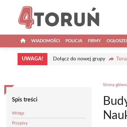
Przejdź
do
treści
WIADOMOŚCI
POLICJA
FIRMY
OGŁOSZE
UWAGA!
Dołącz do nowej grupy
Toru
Strona główn
Bud
Spis treści
Nau
Wstęp
Przypisy