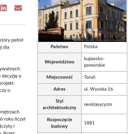
e
Share
Share
on
on
sApp
LinkedIn
Email
tóry pełnił
Państwo
Polska
j dla
kujawsko-
Województwo
pomorskie
rywatnych
 decyzję o
Miejscowość
Toruń
projekt
Adres
ul. Wysoka 16
czy o
Styl
neoklasycyzm
architektoniczny
wnętrzach
6 roku liczył
Rozpoczęcie
1881
czyty i
budowy
. Przez