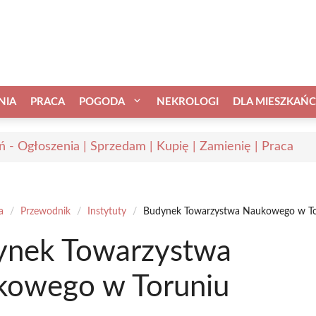
NIA
PRACA
POGODA
NEKROLOGI
DLA MIESZKAŃ
ń - Ogłoszenia | Sprzedam | Kupię | Zamienię | Praca
a
/
Przewodnik
/
Instytuty
/
Budynek Towarzystwa Naukowego w To
ynek Towarzystwa
kowego w Toruniu