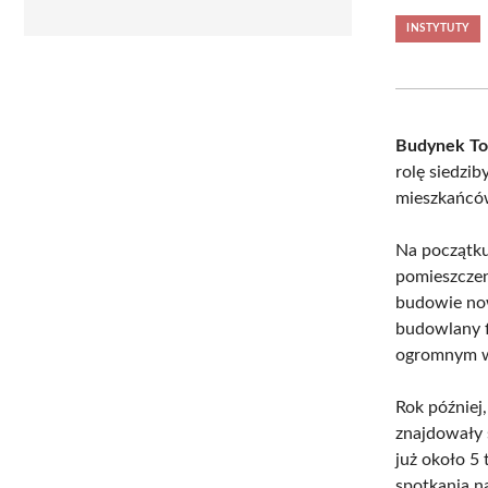
INSTYTUTY
Budynek To
rolę siedzib
mieszkańcó
Na początk
pomieszczen
budowie now
budowlany f
ogromnym ws
Rok później
znajdowały s
już około 5
spotkania n