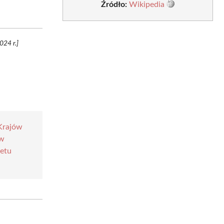
Źródło:
Wikipedia
024 r.]
 Krajów
ów
etu