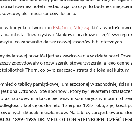
istniał również hotel i restauracja, co czyniło budynek miejsce
aukowców, ale i mieszkańców Torunia.
u, w budynku utworzono
Książnicę Miejską
, która wartościowo
uralną miasta. Towarzystwo Naukowe przekazało część swojego 
pozytu, co zapewniło dalszy rozwój zasobów bibliotecznych.
jny światowej przyniósł jednak zawirowania w działalności Towa
Rzeszy zdecydowały o rozwiązaniu stowarzyszenia, a jego cenne 
dtbibliothek Thorn, co było znaczący stratą dla lokalnej kultury.
nieć o tablicy pamiątkowej, umieszczonej w zachodniej ściani
jest ona Ottonowi Steinbornowi, który był lekarzem i działacze
 oraz naukowym, a także pierwszym komisarycznym burmistrze
odległości. Tablicę odsłonięto 4 sierpnia 1937 roku, a jej koszt p
browolnych składek mieszkańców. Na tablicy zarejestrowano sł
ŁAŁ 1899–1936 DR. MED. OTTON STEINBORN. CZEŚĆ JEG