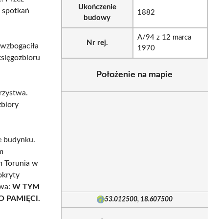
Ukończenie
m spotkań
1882
budowy
A/94 z 12 marca
Nr rej.
 wzbogaciła
1970
księgozbioru
Położenie na mapie
rzystwa.
zbiory
e budynku.
m
m Torunia w
okryty
owa:
W TYM
O PAMIĘCI.
53.012500, 18.607500