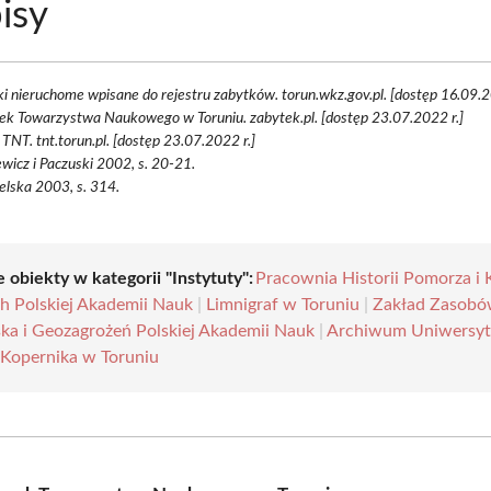
isy
i nieruchome wpisane do rejestru zabytków. torun.wkz.gov.pl. [dostęp 16.09.2
k Towarzystwa Naukowego w Toruniu. zabytek.pl. [dostęp 23.07.2022 r.]
 TNT. tnt.torun.pl. [dostęp 23.07.2022 r.]
ewicz i Paczuski 2002, s. 20-21.
elska 2003, s. 314.
 obiekty w kategorii "Instytuty":
Pracownia Historii Pomorza i
ch Polskiej Akademii Nauk
|
Limnigraf w Toruniu
|
Zakład Zasob
ka i Geozagrożeń Polskiej Akademii Nauk
|
Archiwum Uniwersyt
 Kopernika w Toruniu