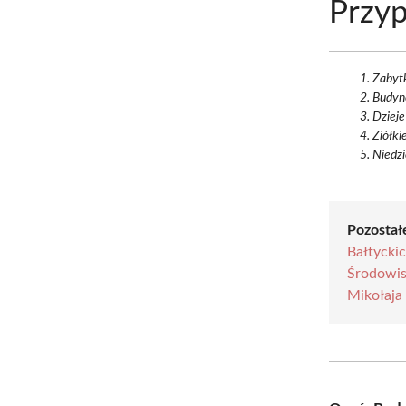
Przyp
Zabytk
Budyne
Dzieje
Ziółki
Niedzi
Pozostałe
Bałtycki
Środowis
Mikołaja