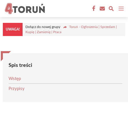
Przejdź
M
do
treści
Dołącz do nowej grupy
Toruń - Ogłoszenia | Sprzedam |
UWAGA!
Kupię | Zamienię | Praca
Spis treści
Wstęp
Przypisy