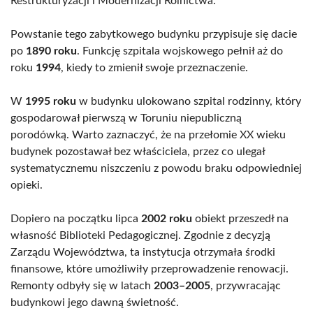
Restrukturyzacji i Modernizacji Rolnictwa.
Powstanie tego zabytkowego budynku przypisuje się dacie
po
1890 roku
. Funkcję szpitala wojskowego pełnił aż do
roku
1994
, kiedy to zmienił swoje przeznaczenie.
W
1995 roku
w budynku ulokowano szpital rodzinny, który
gospodarował pierwszą w Toruniu niepubliczną
porodówką. Warto zaznaczyć, że na przełomie XX wieku
budynek pozostawał bez właściciela, przez co ulegał
systematycznemu niszczeniu z powodu braku odpowiedniej
opieki.
Dopiero na początku lipca
2002 roku
obiekt przeszedł na
własność Biblioteki Pedagogicznej. Zgodnie z decyzją
Zarządu Województwa, ta instytucja otrzymała środki
finansowe, które umożliwiły przeprowadzenie renowacji.
Remonty odbyły się w latach
2003–2005
, przywracając
budynkowi jego dawną świetność.