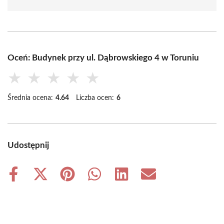
Oceń: Budynek przy ul. Dąbrowskiego 4 w Toruniu
★
★
★
★
★
Średnia ocena:
4.64
Liczba ocen:
6
Udostępnij
Share
Share
Share
Share
Share
Share
on
on
on
on
on
on
Facebook
X
Pinterest
WhatsApp
LinkedIn
Email
(Twitter)