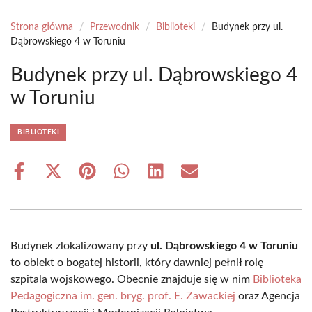
Strona główna
/
Przewodnik
/
Biblioteki
/
Budynek przy ul.
Dąbrowskiego 4 w Toruniu
Budynek przy ul. Dąbrowskiego 4
w Toruniu
BIBLIOTEKI
Share
Share
Share
Share
Share
Share
on
on
on
on
on
on
Facebook
X
Pinterest
WhatsApp
LinkedIn
Email
(Twitter)
Budynek zlokalizowany przy
ul. Dąbrowskiego 4 w Toruniu
to obiekt o bogatej historii, który dawniej pełnił rolę
szpitala wojskowego. Obecnie znajduje się w nim
Biblioteka
Pedagogiczna im. gen. bryg. prof. E. Zawackiej
oraz Agencja