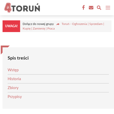
Przejdź
M
do
treści
Dołącz do nowej grupy
Toruń - Ogłoszenia | Sprzedam |
UWAGA!
Kupię | Zamienię | Praca
Spis treści
Wstęp
Historia
Zbiory
Przypisy