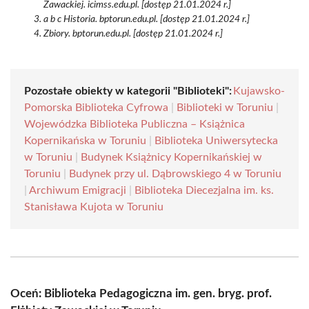
Zawackiej. icimss.edu.pl. [dostęp 21.01.2024 r.]
a b c Historia. bptorun.edu.pl. [dostęp 21.01.2024 r.]
Zbiory. bptorun.edu.pl. [dostęp 21.01.2024 r.]
Pozostałe obiekty w kategorii "Biblioteki":
Kujawsko-
Pomorska Biblioteka Cyfrowa
|
Biblioteki w Toruniu
|
Wojewódzka Biblioteka Publiczna – Książnica
Kopernikańska w Toruniu
|
Biblioteka Uniwersytecka
w Toruniu
|
Budynek Książnicy Kopernikańskiej w
Toruniu
|
Budynek przy ul. Dąbrowskiego 4 w Toruniu
|
Archiwum Emigracji
|
Biblioteka Diecezjalna im. ks.
Stanisława Kujota w Toruniu
Oceń: Biblioteka Pedagogiczna im. gen. bryg. prof.