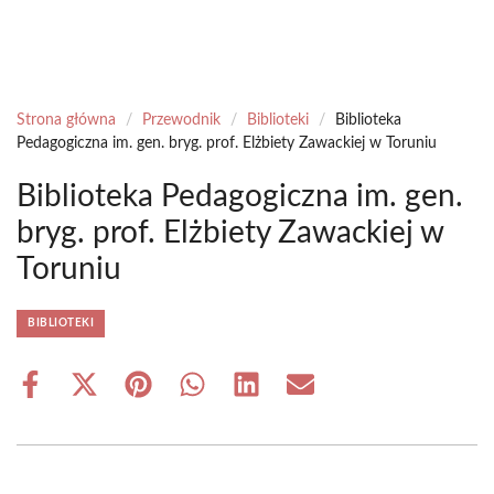
Strona główna
/
Przewodnik
/
Biblioteki
/
Biblioteka
Pedagogiczna im. gen. bryg. prof. Elżbiety Zawackiej w Toruniu
Biblioteka Pedagogiczna im. gen.
bryg. prof. Elżbiety Zawackiej w
Toruniu
BIBLIOTEKI
Share
Share
Share
Share
Share
Share
on
on
on
on
on
on
Facebook
X
Pinterest
WhatsApp
LinkedIn
Email
(Twitter)