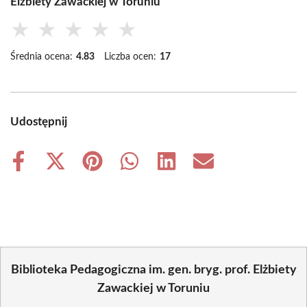
Elżbiety Zawackiej w Toruniu
★
★
★
★
★
Średnia ocena:
4.83
Liczba ocen:
17
Udostępnij
Share
Share
Share
Share
Share
Share
on
on
on
on
on
on
Facebook
X
Pinterest
WhatsApp
LinkedIn
Email
(Twitter)
Biblioteka Pedagogiczna im. gen. bryg. prof. Elżbiety
Zawackiej w Toruniu