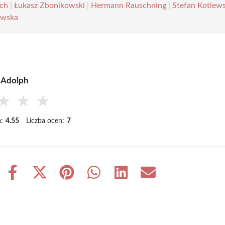
ch
|
Łukasz Zbonikowski
|
Hermann Rauschning
|
Stefan Kotlews
owska
 Adolph
★
★
★
:
4.55
Liczba ocen:
7
Share
Share
Share
Share
Share
Share
on
on
on
on
on
on
Facebook
X
Pinterest
WhatsApp
LinkedIn
Email
(Twitter)