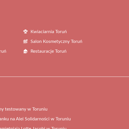
Kwiaciarnia Toruń
Salon Kosmetyczny Toruń
ruń
Restauracje Toruń
ny testowany w Toruniu
tanku na Alei Solidarności w Toruniu
miętniają Lotte Jacobi w Toruniu