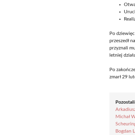
Otwar
Uruc
Reali
Po dziewięc
przeszedł n
przyznali m
letniej dzia
Po zakończen
zmarł 29 lu
Pozostali
Arkadius
Michał W
Scheurin
Bogdan 