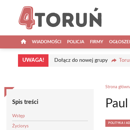
Przejdź
do
treści
WIADOMOŚCI
POLICJA
FIRMY
OGŁOSZE
UWAGA!
Dołącz do nowej grupy
Toru
Strona główn
Paul
Spis treści
Wstęp
POLITYKA I A
Życiorys