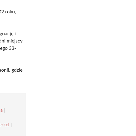
02 roku,
gnację i
dni miejscy
jego 33-
onii, gdzie
ka
|
erkel
|