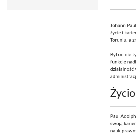
Johann Paul
życie i kari
Toruniu, a 
Był on nie t
funkcję nad
działalność
administracj
Życio
Paul Adolph
swoją karie
nauk prawny