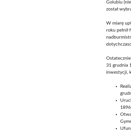
Golubiu (nie
został wybr
W miarę upł
roku pełnił
nadburmistr
dotychczas
Ostatecznie
31 grudnia 
inwestycji, 
Reali
grud
Uruc
1896
Otwa
Gymn
Ufun