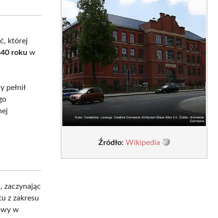
sApp
LinkedIn
Email
ć, której
840 roku
w
y pełnił
go
nej
Źródło:
Wikipedia
, zaczynając
u z zakresu
towy w