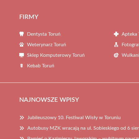
FIRMY
Dentysta Toruń
Apteka 
Weterynarz Toruń
Fotogra
Sklep Komputerowy Toruń
Wulkani
Kebab Toruń
NAJNOWSZE WPISY
Jubileuszowy 10. Festiwal Wisły w Toruniu
Autobusy MZK wracają na ul. Sobieskiego od 6 sie
Pamięć o Kazimierzu Jaworskim – wybitnym nauczyc