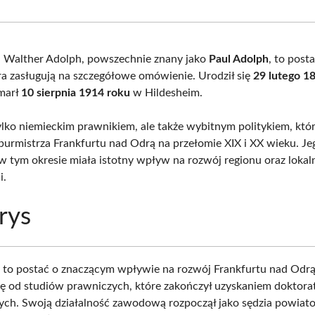
Facebook
X
Pinterest
What
(Twitter)
 Walther Adolph, powszechnie znany jako
Paul Adolph
, to posta
era zasługują na szczegółowe omówienie. Urodził się
29 lutego 1
zmarł
10 sierpnia 1914 roku
w Hildesheim.
ylko niemieckim prawnikiem, ale także wybitnym politykiem, któr
burmistrza Frankfurtu nad Odrą na przełomie XIX i XX wieku. Je
 w tym okresie miała istotny wpływ na rozwój regionu oraz lokal
i.
rys
 to postać o znaczącym wpływie na rozwój Frankfurtu nad Odrą
rę od studiów prawniczych, które zakończył uzyskaniem doktorat
ch. Swoją działalność zawodową rozpoczął jako sędzia powia