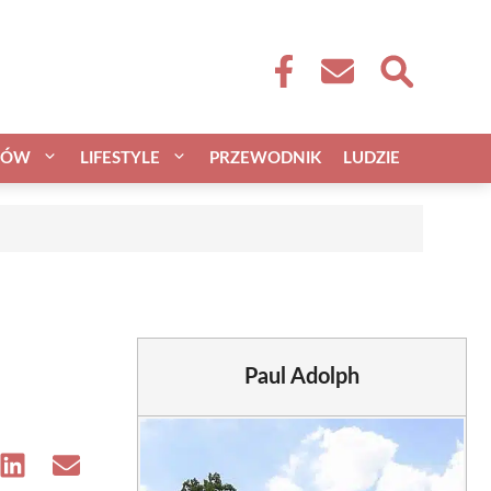
CÓW
LIFESTYLE
PRZEWODNIK
LUDZIE
Paul Adolph
e
Share
Share
on
on