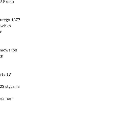
869 roku
lutego 1877
owisko
z
ajmował od
ch
rty 19
23 stycznia
renner-