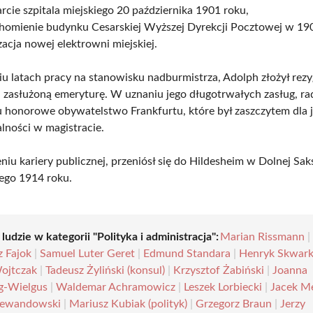
cie szpitala miejskiego 20 października 1901 roku,
homienie budynku Cesarskiej Wyższej Dyrekcji Pocztowej w 19
zacja nowej elektrowni miejskiej.
iu latach pracy na stanowisku nadburmistrza, Adolph złożył rezy
a zasłużoną emeryturę. W uznaniu jego długotrwałych zasług, ra
u honorowe obywatelstwo Frankfurtu, które był zaszczytem dla 
łalności w magistracie.
iu kariery publicznej, przeniósł się do Hildesheim w Dolnej Saks
tego 1914 roku.
 ludzie w kategorii "Polityka i administracja":
Marian Rissmann
|
z Fajok
|
Samuel Luter Geret
|
Edmund Standara
|
Henryk Skwar
ojtczak
|
Tadeusz Żyliński (konsul)
|
Krzysztof Żabiński
|
Joanna
g-Wielgus
|
Waldemar Achramowicz
|
Leszek Lorbiecki
|
Jacek M
Lewandowski
|
Mariusz Kubiak (polityk)
|
Grzegorz Braun
|
Jerzy