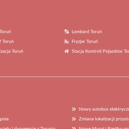
Toruń
Lombard Toruń
f Toruń
Fryzjer Toruń
zacja Toruń
Stacja Kontroli Pojazdów To
Nowy autobus elektrycz
rpnia
Zmiana lokalizacji przys
ielu i dyrygencie z Torunia
Nowe Mural i Rzeźba upa