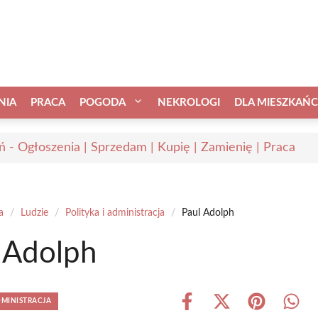
NIA
PRACA
POGODA
NEKROLOGI
DLA MIESZKAŃ
ń - Ogłoszenia | Sprzedam | Kupię | Zamienię | Praca
a
/
Ludzie
/
Polityka i administracja
/
Paul Adolph
 Adolph
DMINISTRACJA
Share
Share
Share
Shar
on
on
on
on