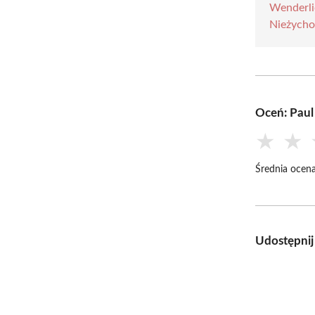
Wenderli
Nieżych
Oceń: Paul
★
★
Średnia ocena
Udostępnij