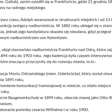
m. Gollub), zanim osiedlił się w Frankfurtcie, gdzie 21 grudnia 1
any na radnego miejskiego.
ywu czasu, Adolph awansował w strukturach miejskich i od 13 
 funkcję zastępcy nadburmistrza. W 1882 roku ubiegał się o stan
za, jednak jego kandydatura okazała się nieudana, gdyż przegrał 
owym nadburmistrzem von Kemnitzem.
, objął stanowisko nadburmistrza Frankfurtu nad Odrą, które z
1894 roku do 1903 roku. Jego kadencja była czasem intensywny
które znacząco przyczyniły się do rozwoju miasta, m.in.:
zacja Mostu Odrzańskiego (niem. Oderbrücke), który został otwa
nia 1895 roku,
homienie komunikacji tramwajowej w mieście, co miało miejsce 
 roku,
rcie Baugewerkschule w 1899 roku, obecnie znanej jako Otto-B
asium,
dowanie pomnika cesarza Wilhelma I w roku 1900,