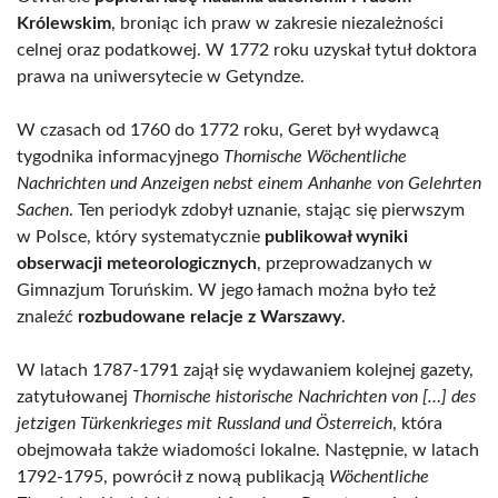
Królewskim
, broniąc ich praw w zakresie niezależności
celnej oraz podatkowej. W 1772 roku uzyskał tytuł doktora
prawa na uniwersytecie w Getyndze.
W czasach od 1760 do 1772 roku, Geret był wydawcą
tygodnika informacyjnego
Thornische Wöchentliche
Nachrichten und Anzeigen nebst einem Anhanhe von Gelehrten
Sachen
. Ten periodyk zdobył uznanie, stając się pierwszym
w Polsce, który systematycznie
publikował wyniki
obserwacji meteorologicznych
, przeprowadzanych w
Gimnazjum Toruńskim. W jego łamach można było też
znaleźć
rozbudowane relacje z Warszawy
.
W latach 1787-1791 zajął się wydawaniem kolejnej gazety,
zatytułowanej
Thornische historische Nachrichten von […] des
jetzigen Türkenkrieges mit Russland und Österreich
, która
obejmowała także wiadomości lokalne. Następnie, w latach
1792-1795, powrócił z nową publikacją
Wöchentliche