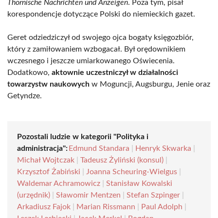
Thornische Nachrichten und Anzeigen
. Poza tym, pisał
korespondencje dotyczące Polski do niemieckich gazet.
Geret odziedziczył od swojego ojca bogaty księgozbiór,
który z zamiłowaniem wzbogacał. Był orędownikiem
wczesnego i jeszcze umiarkowanego Oświecenia.
Dodatkowo,
aktownie uczestniczył w działalności
towarzystw naukowych
w Moguncji, Augsburgu, Jenie oraz
Getyndze.
Pozostali ludzie w kategorii "Polityka i
administracja":
Edmund Standara
|
Henryk Skwarka
|
Michał Wojtczak
|
Tadeusz Żyliński (konsul)
|
Krzysztof Żabiński
|
Joanna Scheuring-Wielgus
|
Waldemar Achramowicz
|
Stanisław Kowalski
(urzędnik)
|
Sławomir Mentzen
|
Stefan Szpinger
|
Arkadiusz Fajok
|
Marian Rissmann
|
Paul Adolph
|