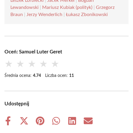
Leszek Lorbiecki
|
Jacek Merkel
|
Bogdan
Lewandowski
|
Mariusz Kubiak (polityk)
|
Grzegorz
Braun
|
Jerzy Wenderlich
|
Łukasz Zbonikowski
Oceń: Samuel Luter Geret
★
★
★
★
★
Średnia ocena:
4.74
Liczba ocen:
11
Udostępnij
Share
Share
Share
Share
Share
Share
on
on
on
on
on
on
Facebook
X
Pinterest
WhatsApp
LinkedIn
Email