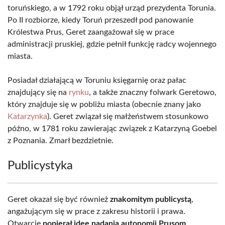
toruńskiego, a w 1792 roku objął urząd prezydenta Torunia.
Po II rozbiorze, kiedy Toruń przeszedł pod panowanie
Królestwa Prus, Geret zaangażował się w prace
administracji pruskiej, gdzie pełnił funkcję radcy wojennego
miasta.
Posiadał działającą w Toruniu księgarnię oraz pałac
znajdujący się na
rynku
, a także znaczny folwark Geretowo,
który znajduje się w pobliżu miasta (obecnie znany jako
Katarzynka
). Geret związał się małżeństwem stosunkowo
późno, w 1781 roku zawierając związek z Katarzyną Goebel
z Poznania. Zmarł bezdzietnie.
Publicystyka
Geret okazał się być również
znakomitym publicystą
,
angażującym się w prace z zakresu historii i prawa.
Otwarcie
popierał ideę nadania autonomii Prusom