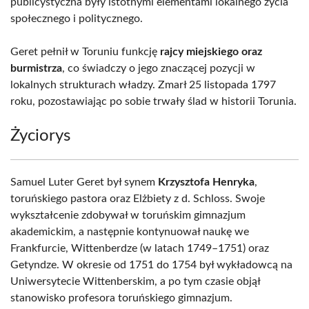
publicystyczna były istotnymi elementami lokalnego życia
społecznego i politycznego.
Geret pełnił w Toruniu funkcję
rajcy miejskiego oraz
burmistrza
, co świadczy o jego znaczącej pozycji w
lokalnych strukturach władzy. Zmarł 25 listopada 1797
roku, pozostawiając po sobie trwały ślad w historii Torunia.
Życiorys
Samuel Luter Geret był synem
Krzysztofa Henryka
,
toruńskiego pastora oraz Elżbiety z d. Schloss. Swoje
wykształcenie zdobywał w toruńskim gimnazjum
akademickim, a następnie kontynuował naukę we
Frankfurcie, Wittenberdze (w latach 1749–1751) oraz
Getyndze. W okresie od 1751 do 1754 był wykładowcą na
Uniwersytecie Wittenberskim, a po tym czasie objął
stanowisko profesora toruńskiego gimnazjum.