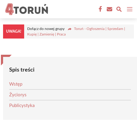
Przejdź
M
do
treści
Dołącz do nowej grupy
Toruń - Ogłoszenia | Sprzedam |
UWAGA!
Kupię | Zamienię | Praca
Spis treści
Wstęp
Życiorys
Publicystyka