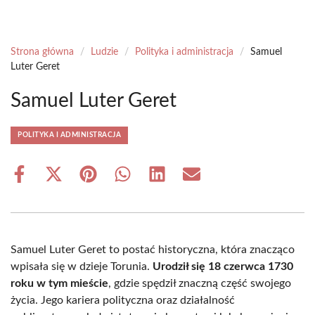
Strona główna
/
Ludzie
/
Polityka i administracja
/
Samuel
Luter Geret
Samuel Luter Geret
POLITYKA I ADMINISTRACJA
Share
Share
Share
Share
Share
Share
on
on
on
on
on
on
Facebook
X
Pinterest
WhatsApp
LinkedIn
Email
(Twitter)
Samuel Luter Geret to postać historyczna, która znacząco
wpisała się w dzieje Torunia.
Urodził się 18 czerwca 1730
roku w tym mieście
, gdzie spędził znaczną część swojego
życia. Jego kariera polityczna oraz działalność