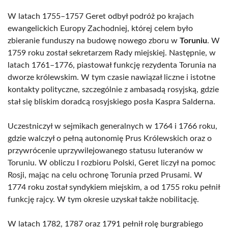
W latach 1755–1757 Geret odbył podróż po krajach
ewangelickich Europy Zachodniej, której celem było
zbieranie funduszy na budowę nowego zboru w
Toruniu
. W
1759 roku został sekretarzem Rady miejskiej. Następnie, w
latach 1761–1776, piastował funkcję rezydenta Torunia na
dworze królewskim. W tym czasie nawiązał liczne i istotne
kontakty polityczne, szczególnie z ambasadą rosyjską, gdzie
stał się bliskim doradcą rosyjskiego posła Kaspra Salderna.
Uczestniczył w sejmikach generalnych w 1764 i 1766 roku,
gdzie walczył o pełną autonomię Prus Królewskich oraz o
przywrócenie uprzywilejowanego statusu luteranów w
Toruniu. W obliczu I rozbioru Polski, Geret liczył na pomoc
Rosji, mając na celu ochronę Torunia przed Prusami. W
1774 roku został syndykiem miejskim, a od 1755 roku pełnił
funkcję rajcy. W tym okresie uzyskał także nobilitację.
W latach 1782, 1787 oraz 1791 pełnił rolę burgrabiego