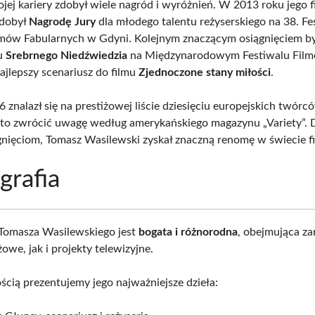
jej kariery zdobył wiele nagród i wyróżnień. W 2013 roku jego 
dobył
Nagrodę Jury
dla młodego talentu reżyserskiego na 38. Fe
lmów Fabularnych w Gdyni. Kolejnym znaczącym osiągnięciem b
u
Srebrnego Niedźwiedzia
na Międzynarodowym Festiwalu Fil
najlepszy scenariusz do filmu
Zjednoczone stany miłości
.
znalazł się na prestiżowej liście dziesięciu europejskich twórc
to zwrócić uwagę według amerykańskiego magazynu „Variety”. D
ągnięciom, Tomasz Wasilewski zyskał znaczną renomę w świecie f
grafia
 Tomasza Wasilewskiego jest
bogata i różnorodna
, obejmująca z
we, jak i projekty telewizyjne.
ścią prezentujemy jego najważniejsze dzieła: