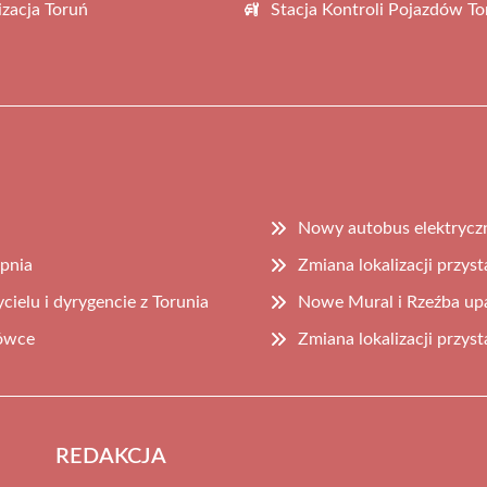
zacja Toruń
Stacja Kontroli Pojazdów To
Nowy autobus elektrycz
rpnia
Zmiana lokalizacji przys
ielu i dyrygencie z Torunia
Nowe Mural i Rzeźba upa
rówce
Zmiana lokalizacji przys
REDAKCJA