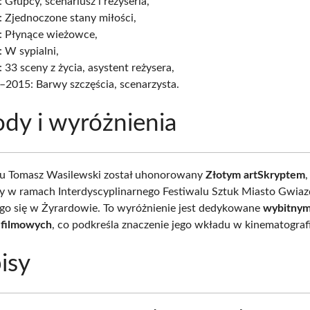
 Głupcy, scenariusz i reżyseria,
 Zjednoczone stany miłości,
: Płynące wieżowce,
 W sypialni,
 33 sceny z życia, asystent reżysera,
–2015: Barwy szczęścia, scenarzysta.
dy i wyróżnienia
u Tomasz Wasilewski został uhonorowany
Złotym artSkryptem
,
 w ramach Interdyscyplinarnego Festiwalu Sztuk Miasto Gwiaz
o się w Żyrardowie. To wyróżnienie jest dedykowane
wybitny
 filmowych
, co podkreśla znaczenie jego wkładu w kinematografi
isy