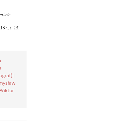
rlinie.
 r., s. 15.
a
a
ograf)
|
mysław
Wiktor