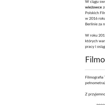
W ciągu swo
wieżowce
z
Polskich Fi
w 2016 rok
Berlinie za 
W roku 2016 
których war
pracy i osi
Filmo
Filmografia
pełnometrażo
Z przyjemno