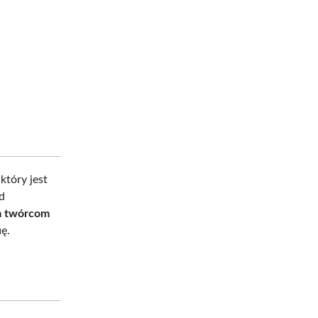
 który jest
d
m twórcom
ę.