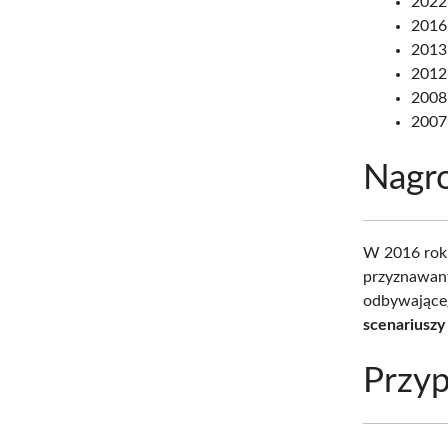
2022:
2016:
2013
2012:
2008:
2007
Nagro
W 2016 rok
przyznawany
odbywająceg
scenariuszy
Przyp