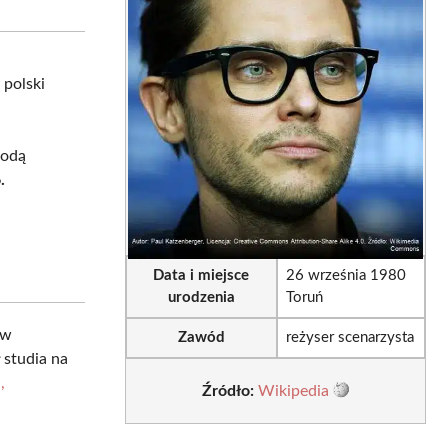
sApp
LinkedIn
Email
 polski
rodą
.
Data i miejsce
26 września 1980
urodzenia
Toruń
 w
Zawód
reżyser scenarzysta
 studia na
,
Źródło:
Wikipedia