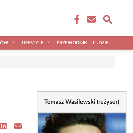
CÓW
LIFESTYLE
PRZEWODNIK
LUDZIE
Tomasz Wasilewski (reżyser)
e
Share
Share
on
on