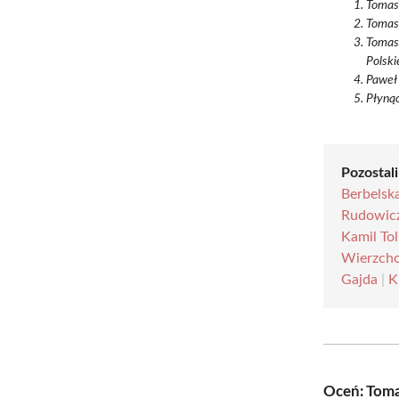
Tomasz
Tomasz
Tomas
Polski
Paweł 
Płynąc
Pozostali
Berbelsk
Rudowic
Kamil Tol
Wierzch
Gajda
|
K
Oceń: Toma