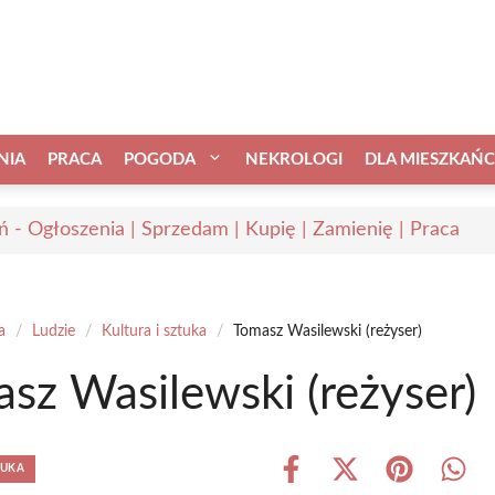
NIA
PRACA
POGODA
NEKROLOGI
DLA MIESZKAŃ
ń - Ogłoszenia | Sprzedam | Kupię | Zamienię | Praca
a
/
Ludzie
/
Kultura i sztuka
/
Tomasz Wasilewski (reżyser)
sz Wasilewski (reżyser)
TUKA
Share
Share
Share
Shar
on
on
on
on