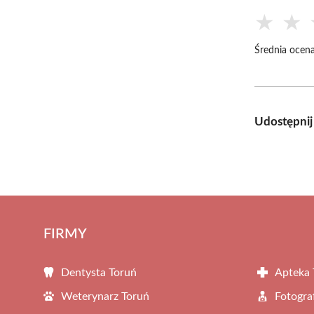
★
★
Średnia ocena
Udostępnij
FIRMY
Dentysta Toruń
Apteka 
Weterynarz Toruń
Fotogra