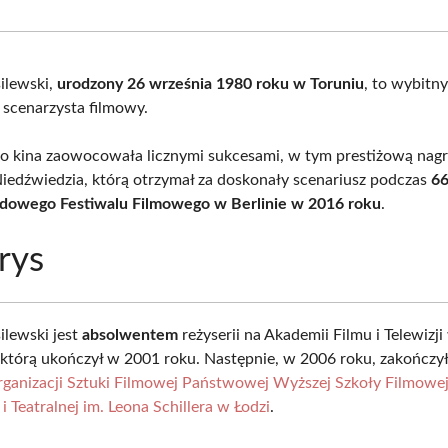
Facebook
X
Pinterest
What
(Twitter)
ilewski,
urodzony 26 września 1980 roku w Toruniu
, to wybitny
 scenarzysta filmowy.
do kina zaowocowała licznymi sukcesami, w tym prestiżową nag
iedźwiedzia, którą otrzymał za doskonały scenariusz podczas
66
dowego Festiwalu Filmowego w Berlinie w 2016 roku
.
rys
lewski jest
absolwentem
reżyserii na Akademii Filmu i Telewizji
którą ukończył w 2001 roku. Następnie, w 2006 roku, zakończył
ganizacji Sztuki Filmowej Państwowej Wyższej Szkoły Filmowej
 i Teatralnej im. Leona Schillera w Łodzi
.