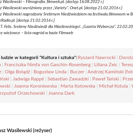
 Wasilewski – Filmografia. filmweb.pl. [dostęp 16.08.2022 r.]
 Wasilewski wyróżniony przez „Variety”. Onet.pl. [dostęp 21.02.2016 r.]
z Wasilewski nagrodzony Srebrnym Niedźwiedziem na festiwalu filmowym w Be
eRadio.pl. [dostęp 21.02.2016 r.]
T. Felis. Srebrny Niedźwiedź dla Wasilewskiego!. „Gazeta Wyborcza”. 22.02.2016
e wieżowce – lista nagród w bazie Filmweb
 ludzie w kategorii "Kultura i sztuka":
Ryszard Nawrocki
|
Dorot
a
|
Franciszka Nimfa von Gaschin-Rosenberg
|
Liliana Zeic
|
Teres
z
|
Olga Bołądź
|
Bogusław Linda
|
Buczer
|
Andrzej Kamiński (fot
iński
|
Jadwiga Rappé
|
Sebastian Zawadzki
|
Paweł Tański
|
Prze
owski
|
Joanna Koroniewska
|
Marta Kotowska
|
Michał Kotula
|
rzysztof Orzechowski
|
Joanna Dark
sz Wasilewski (reżyser)