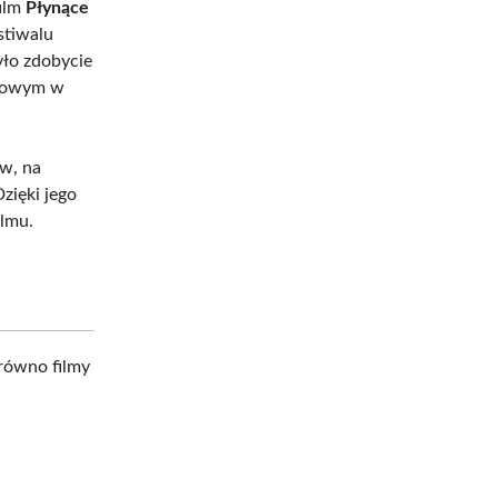
film
Płynące
stiwalu
yło zdobycie
mowym w
ów, na
zięki jego
ilmu.
arówno filmy