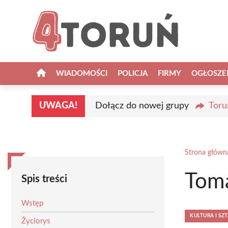
Przejdź
do
treści
WIADOMOŚCI
POLICJA
FIRMY
OGŁOSZE
UWAGA!
Dołącz do nowej grupy
Toru
Strona główn
Toma
Spis treści
Wstęp
KULTURA I SZ
Życiorys