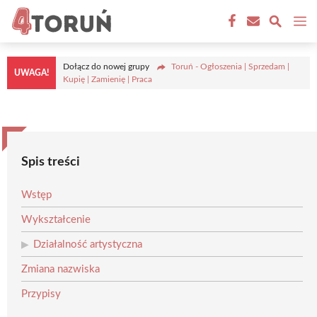
Przejdź
M
do
treści
Dołącz do nowej grupy
Toruń - Ogłoszenia | Sprzedam |
UWAGA!
Kupię | Zamienię | Praca
Spis treści
Wstęp
Wykształcenie
Działalność artystyczna
Zmiana nazwiska
Przypisy