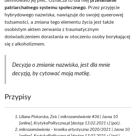
definiowało jej płeć. Oznacza to dla niej
przełamanie
patriarchalnego systemu społecznego
. Przez przyjęcie
hybrydowego nazwiska, nawiązuje do swojej queerowej
tożsamości, a zmiana tego elementu życia jest także
osobistym aktem zerwania z traumatycznym
doświadczeniem dorastania w otoczeniu osoby borykającej
się z alkoholizmem.
Decyzja o zmianie nazwiska, jest dla mnie
decyzją, by cytować moją matkę.
Przypisy
Liliana Piskorska, Zeic | mikrozamówienie #36 | Jasna 10
[online], KrytykaPolityczna.pl [dostęp 13.02.2021 r.] (pol.).
mikrozamówienia – kronika artystyczna 2020/2021 | Jasna 10
[online], KrytykaPolityczna.pl [dostęp 13.02.2021 r.] (pol.).