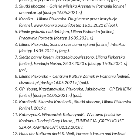
Skutki uboczne – Galeria Miejska Arsenał w Poznaniu [online],
arsenal.art.pl [dostęp 16.05.2021 r.]
Kronika – Liliana Piskorska. Długi marsz przez instytucje
[online], www.kronika.org.pl [dostęp 16.05.2021 r.] (pol.).
Płonie gwiazda nad Betlejem, Liliana Piskorska [online],
Pracownia Portretu [dostęp 16.05.2021 r.]
Liliana Piskorska, Sosna z sześcioma rękami [online], InterAlia
[dostęp 16.05.2021 r.] (ang.).
Siedzą panny kołem, jastrzębia powieszono, Liliana Piskorska
[online], Fundacja Nośna, 28.07.2020 r. [dostęp 16.05.2021 r.]
(pol.).
Liliana Piskorska – Centrum Kultury Zamek w Poznaniu [online],
ckzamek.pl [dostęp 16.05.2021 r.] (pol.).
OP_Young, Krzyżanowska, Piskorska, Jakubowicz – OP ENHEIM
[online] [dostęp 16.05.2021 r.] (pol.).
KarolinaK. Sikorska KarolinaK., Skutki uboczne, Liliana Piskorska
[online], 2019 r.
KatarzynaK. Wincenciak KatarzynaK., Wystawa finalistów
Konkursu Fundacji Grey House, „FUNDACJA „GREY HOUSE
SZARA KAMIENICA””, 02.12.2018 r.
Haus der Kulturen derH.K. Welt, Forecast: Forum and Festival