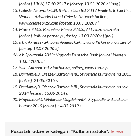
[online], HKW, 17.10.2017 r. [dostęp 13.03.2020 r.] (ang.).
Celeste Network-C.N. Italy, In Conflict 2017 Finalists In Conflict
Works – Artworks Latest Celeste Network [online],
www.celesteprize.com [dostęp 13.03.2020 r.]
Marek S.M.S. Bochniarz Marek S.M.S., Aktywizm a sztuka
[online], kultura.poznan.pl [dostęp 13.03.2020 r.] (pol.).
a b c AgnieszkaA. Sural AgnieszkaA., Liliana Piskorska, culture.pl
[dostęp 13.03.2020 r.].
a b Spojrzenia 2019: Nagroda Deutsche Bank [online] [dostęp
13.03.2020 r.]
Suki. Autoportret z kochanką [online], www.torun.pl.
BartłomiejB. Oleszek BartłomiejB., Stypendia kulturalne na 2015
[online], 21.05.2015 r.
BartłomiejB. Oleszek BartłomiejB., Stypendia kulturalne na rok
2014 [online], 13.06.2014 r.
MagdalenaM. Winiarska MagdalenaM., Stypendia w dziedzinie
kultury 2019 [online], 14.02.2019 r.
Pozostali ludzie w kategorii "Kultura i sztuka":
Teresa