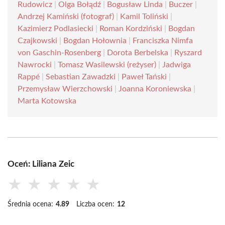
Rudowicz
|
Olga Bołądź
|
Bogusław Linda
|
Buczer
|
Andrzej Kamiński (fotograf)
|
Kamil Toliński
|
Kazimierz Podlasiecki
|
Roman Kordziński
|
Bogdan
Czajkowski
|
Bogdan Hołownia
|
Franciszka Nimfa
von Gaschin-Rosenberg
|
Dorota Berbelska
|
Ryszard
Nawrocki
|
Tomasz Wasilewski (reżyser)
|
Jadwiga
Rappé
|
Sebastian Zawadzki
|
Paweł Tański
|
Przemysław Wierzchowski
|
Joanna Koroniewska
|
Marta Kotowska
Oceń: Liliana Zeic
★
★
★
★
★
Średnia ocena:
4.89
Liczba ocen:
12