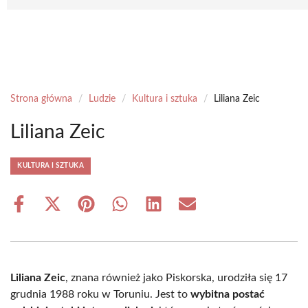
Strona główna
/
Ludzie
/
Kultura i sztuka
/
Liliana Zeic
Liliana Zeic
KULTURA I SZTUKA
Share
Share
Share
Share
Share
Share
on
on
on
on
on
on
Facebook
X
Pinterest
WhatsApp
LinkedIn
Email
(Twitter)
Liliana Zeic
, znana również jako Piskorska, urodziła się 17
grudnia 1988 roku w Toruniu. Jest to
wybitna postać