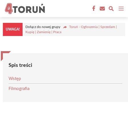
Przejdź
M
do
treści
Dołącz do nowej grupy
Toruń - Ogłoszenia | Sprzedam |
UWAGA!
Kupię | Zamienię | Praca
Spis treści
Wstęp
Filmografia