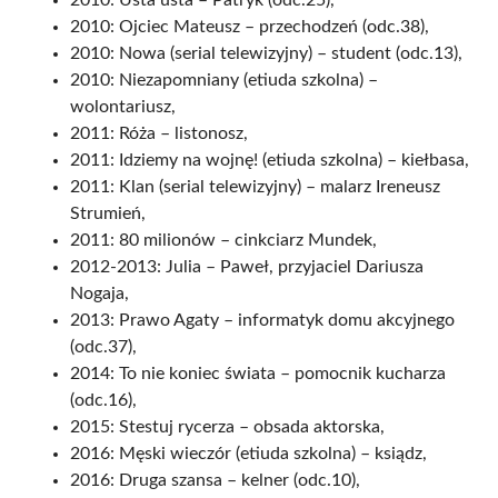
2010: Usta usta – Patryk (odc.25),
2010: Ojciec Mateusz – przechodzeń (odc.38),
2010: Nowa (serial telewizyjny) – student (odc.13),
2010: Niezapomniany (etiuda szkolna) –
wolontariusz,
2011: Róża – listonosz,
2011: Idziemy na wojnę! (etiuda szkolna) – kiełbasa,
2011: Klan (serial telewizyjny) – malarz Ireneusz
Strumień,
2011: 80 milionów – cinkciarz Mundek,
2012-2013: Julia – Paweł, przyjaciel Dariusza
Nogaja,
2013: Prawo Agaty – informatyk domu akcyjnego
(odc.37),
2014: To nie koniec świata – pomocnik kucharza
(odc.16),
2015: Stestuj rycerza – obsada aktorska,
2016: Męski wieczór (etiuda szkolna) – ksiądz,
2016: Druga szansa – kelner (odc.10),