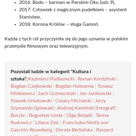
2016: Bodo – barman w Perskim Oku (odc.9),
2017: Człowiek z magicznym pudełkiem – asystent
Stanisław,
2018: Korona Królów – sługa Gamoń.
Każda z tych ról przyczyniła się do jego uznania w polskim
przemyśle filmowym oraz telewizyjnym.
Pozostali ludzie w kategorii "Kultura i
sztuka":
Kazimierz Podlasiecki
|
Roman Kordziński
|
Bogdan Czajkowski
|
Bogdan Hołownia
|
Tomasz
Minkiewicz
|
Lech Grzmociński
|
Jan Janikowski
|
Sławek Uniatowski
|
Cezary Michalski
|
Jerzy
Szymański (śpiewak)
|
Andrzej Kamiński (fotograf)
|
Buczer
|
Bogusław Linda
|
Olga Bołądź
|
Teresa
Rudowicz
|
Liliana Zeic
|
Franciszka Nimfa von
Gaschin-Rosenberg
|
Dorota Berbelska
|
Ryszard