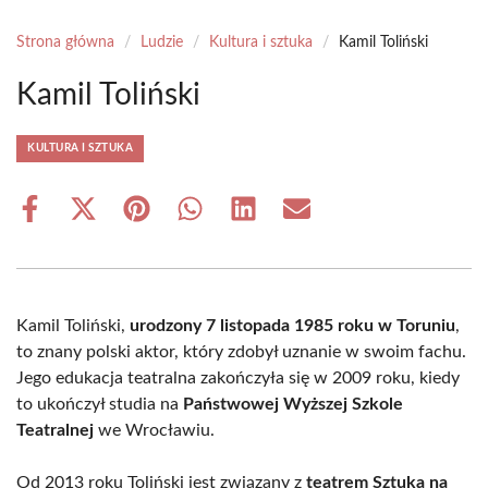
Strona główna
/
Ludzie
/
Kultura i sztuka
/
Kamil Toliński
Kamil Toliński
KULTURA I SZTUKA
Share
Share
Share
Share
Share
Share
on
on
on
on
on
on
Facebook
X
Pinterest
WhatsApp
LinkedIn
Email
(Twitter)
Kamil Toliński,
urodzony 7 listopada 1985 roku w Toruniu
,
to znany polski aktor, który zdobył uznanie w swoim fachu.
Jego edukacja teatralna zakończyła się w 2009 roku, kiedy
to ukończył studia na
Państwowej Wyższej Szkole
Teatralnej
we Wrocławiu.
Od 2013 roku Toliński jest związany z
teatrem Sztuka na