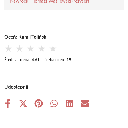
Nawrocki
|
Tomasz Wasilewski (reżyser)
Oceń: Kamil Toliński
★
★
★
★
★
Średnia ocena:
4.61
Liczba ocen:
19
Udostępnij
Share
Share
Share
Share
Share
Share
on
on
on
on
on
on
Facebook
X
Pinterest
WhatsApp
LinkedIn
Email
(Twitter)