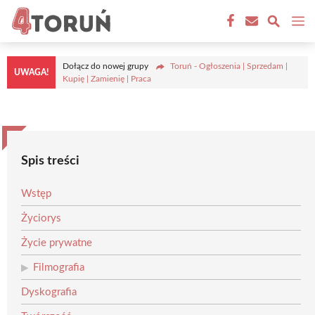
Przejdź
M
do
treści
Dołącz do nowej grupy
Toruń - Ogłoszenia | Sprzedam |
UWAGA!
Kupię | Zamienię | Praca
Spis treści
Wstęp
Życiorys
Życie prywatne
Filmografia
Dyskografia