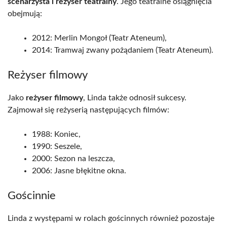
scenarzysta i reżyser teatralny
. Jego teatralne osiągnięcia
obejmują:
2012: Merlin Mongoł (Teatr Ateneum),
2014: Tramwaj zwany pożądaniem (Teatr Ateneum).
Reżyser filmowy
Jako
reżyser filmowy
, Linda także odnosił sukcesy.
Zajmował się reżyserią następujących filmów:
1988: Koniec,
1990: Seszele,
2000: Sezon na leszcza,
2006: Jasne błękitne okna.
Gościnnie
Linda z występami w rolach gościnnych również pozostaje