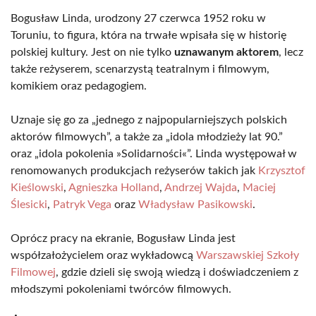
Bogusław Linda, urodzony 27 czerwca 1952 roku w
Toruniu, to figura, która na trwałe wpisała się w historię
polskiej kultury. Jest on nie tylko
uznawanym aktorem
, lecz
także reżyserem, scenarzystą teatralnym i filmowym,
komikiem oraz pedagogiem.
Uznaje się go za „jednego z najpopularniejszych polskich
aktorów filmowych”, a także za „idola młodzieży lat 90.”
oraz „idola pokolenia »Solidarności«”. Linda występował w
renomowanych produkcjach reżyserów takich jak
Krzysztof
Kieślowski
,
Agnieszka Holland
,
Andrzej Wajda
,
Maciej
Ślesicki
,
Patryk Vega
oraz
Władysław Pasikowski
.
Oprócz pracy na ekranie, Bogusław Linda jest
współzałożycielem oraz wykładowcą
Warszawskiej Szkoły
Filmowej
, gdzie dzieli się swoją wiedzą i doświadczeniem z
młodszymi pokoleniami twórców filmowych.