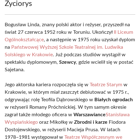
Życiorys
Bogusław Linda, znany polski aktor i reżyser, przyszedł na
świat 27 czerwca 1952 roku w Toruniu. Ukończył
II Liceum
Ogólnokształcące
, a następnie w 1975 roku uzyskał dyplom
na
Państwowej Wyższej Szkole Teatralnej im. Ludwika
Solskiego w Krakowie
. Już podczas studiów wystąpił w
spektaklu dyplomowym,
Szewcy
, gdzie wcielił się w postać
Sajetana.
Jego aktorska kariera rozpoczęła się w
Teatrze Starym
w
Krakowie, w którym miał zaszczyt debiutować w 1975 r.,
odgrywając rolę Teofila Dąbrowskiego w
Białych ogrodach
w reżyserii Romany Próchnickiej. W tym samym okresie
zagrał także młodego oficera w
Warszawiance
Stanisława
Wyspiańskiego
oraz Mikołkę w
Zbrodni i karze
Fiodora
Dostojewskiego, w reżyserii Macieja Prusa. W latach
1978–1981 występował w
Teatrze Współczesnym we