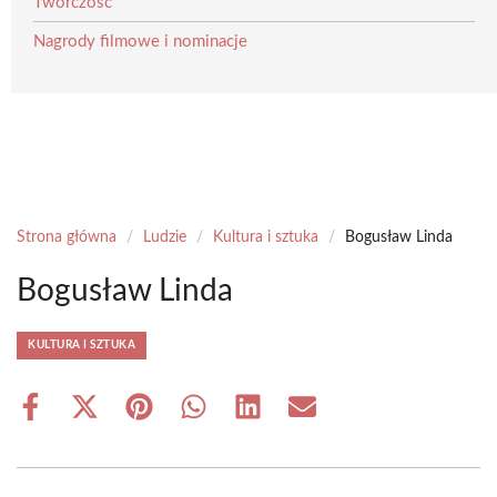
Twórczość
Nagrody filmowe i nominacje
Strona główna
/
Ludzie
/
Kultura i sztuka
/
Bogusław Linda
Bogusław Linda
KULTURA I SZTUKA
Share
Share
Share
Share
Share
Share
on
on
on
on
on
on
Facebook
X
Pinterest
WhatsApp
LinkedIn
Email
(Twitter)