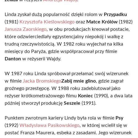
Linda zyskał dużą popularność dzięki rolom w
Przypadku
(1981)
Krzysztofa Kieślowskiego
oraz
Matce Królów
(1982)
Janusza Zaorskiego
, w obu produkcjach kreował postacie,
które odzwierciedlały egzystencjalny niepokój i walkę z
trudną rzeczywistością. W 1982 roku wyjechał na kilka
miesięcy do Paryża, gdzie współpracował przy filmie
Danton
w reżyserii Wajdy.
W 1987 roku Linda spróbował przełamać swój wizerunek
w filmie
Jacka Bromskiego
Zabij mnie glino
, gdzie zagrał
groźnego przestępcę. W 1988 roku zadebiutował jako
reżyser krótkometrażowego filmu
Koniec
(1990), a dwa lata
później stworzył produkcję
Seszele
(1991).
Punktem zwrotnym kariery Lindy była rola w filmie
Psy
(1992)
Władysława Pasikowskiego
, w której wcielił się w
postać Franza Maurera, esbeka z zasadami. Jego wizerunek