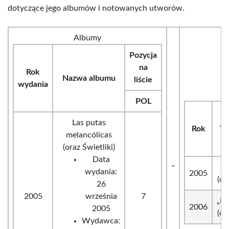
dotyczące jego albumów i notowanych utworów.
Albumy
Pozycja
na
Rok
Nazwa albumu
liście
wydania
N
POL
Las putas
Rok
Ty
melancólicas
(oraz Świetliki)
Data
_
wydania:
2005
(or
26
2005
września
7
„De
2006
2005
(or
Wydawca: