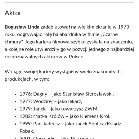
Aktor
Bogusław Linda
zadebiutował na wielkim ekranie w 1973
roku, odgrywając rolę halabardnika w filmie „Czarne
chmury”. Jego kariera filmowa szybko zyskała na znaczeniu,
a kolejne role utwierdziły go w pozycji jednego z najbardziej
rozpoznawalnych aktorów w Polsce.
W ciągu swojej kariery wystąpił w wielu znakomitych
produkcjach, w tym:
1976: Dagny – jako Stanisław Sierosławski,
1977: Wodzirej – jako lekarz,
1979: Janek – jako towarzysz ZWM,
1982: Matka Królów – jako Klemens Król,
1999: Pan Tadeusz – jako Jacek Soplica/Ksiądz
Robak,
2001: Quo vadis – jako Petroniusz,