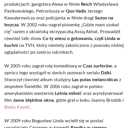
produkcjach: gangstera Alexa w filmie
Reich
Władysława
Pasikowskiego, Petroniusza w
Quo Vadis
Jerzego
Kawalerowicza oraz policjanta w filmie drogi
Sezon na
leszcza
. W 2002 roku nagrał piosenkę „Gdzie mam szukać
cię” razem z ukraińską skrzypaczką Assią Akhat. Prowadził
również talk-show
Co ty wiesz o gotowaniu, czyli Linda w
kuchni
na TVN, który niestety zakończono z powodu niskiej
oglądalności po sześciu odcinkach.
W 2005 roku zagrał rolę komediową w
Czas surferów
, a
oprócz tego wystąpił w dwóch sezonach serialu
Dziki
.
Stworzył również album studyjny
Las putas melancólicas
z
zespołem Świetliki. W 2006 roku zagrał w polsko-
amerykańskim westernie
Letnia miłość
oraz wyreżyserował
film
Jasne błękitne okna
, gdzie grał u boku Joanny Brodzik i
Beaty Kawki
.
W 2009 roku Bogusław Linda wcielił się w postać
uwodziciela Cezarego w komedii
Randka w ciemno
,