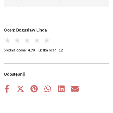
Oceń: Bogusław Linda
★
★
★
★
★
Średnia ocena:
4.98
Liczba ocen:
12
Udostępnij
Share
Share
Share
Share
Share
Share
on
on
on
on
on
on
Facebook
X
Pinterest
WhatsApp
LinkedIn
Email
(Twitter)