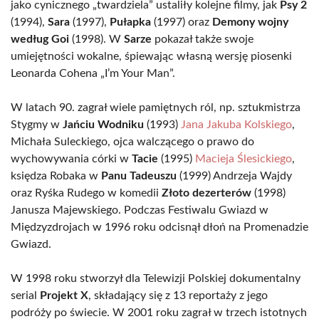
jako cynicznego „twardziela” ustaliły kolejne filmy, jak
Psy 2
(1994),
Sara
(1997),
Pułapka
(1997) oraz
Demony wojny
według Goi
(1998). W
Sarze
pokazał także swoje
umiejętności wokalne, śpiewając własną wersję piosenki
Leonarda Cohena „I’m Your Man”.
W latach 90. zagrał wiele pamiętnych ról, np. sztukmistrza
Stygmy w
Jańciu Wodniku
(1993)
Jana Jakuba Kolskiego
,
Michała Suleckiego, ojca walczącego o prawo do
wychowywania córki w
Tacie
(1995)
Macieja Ślesickiego
,
księdza Robaka w
Panu Tadeuszu
(1999) Andrzeja Wajdy
oraz Ryśka Rudego w komedii
Złoto dezerterów
(1998)
Janusza Majewskiego. Podczas Festiwalu Gwiazd w
Międzyzdrojach w 1996 roku odcisnął dłoń na Promenadzie
Gwiazd.
W 1998 roku stworzył dla Telewizji Polskiej dokumentalny
serial
Projekt X
, składający się z 13 reportaży z jego
podróży po świecie. W 2001 roku zagrał w trzech istotnych