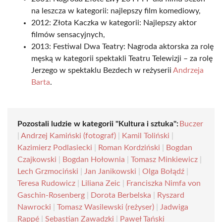
na leszcza w kategorii: najlepszy film komediowy,
2012: Złota Kaczka w kategorii: Najlepszy aktor
filmów sensacyjnych,
2013: Festiwal Dwa Teatry: Nagroda aktorska za rolę
męską w kategorii spektakli Teatru Telewizji – za rolę
Jerzego w spektaklu Bezdech w reżyserii
Andrzeja
Barta
.
Pozostali ludzie w kategorii "Kultura i sztuka":
Buczer
|
Andrzej Kamiński (fotograf)
|
Kamil Toliński
|
Kazimierz Podlasiecki
|
Roman Kordziński
|
Bogdan
Czajkowski
|
Bogdan Hołownia
|
Tomasz Minkiewicz
|
Lech Grzmociński
|
Jan Janikowski
|
Olga Bołądź
|
Teresa Rudowicz
|
Liliana Zeic
|
Franciszka Nimfa von
Gaschin-Rosenberg
|
Dorota Berbelska
|
Ryszard
Nawrocki
|
Tomasz Wasilewski (reżyser)
|
Jadwiga
Rappé
|
Sebastian Zawadzki
|
Paweł Tański