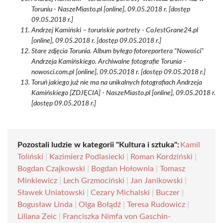
Toruniu - NaszeMiasto.pl [online], 09.05.2018 r. [dostęp
09.05.2018 r.]
Andrzej Kamiński – toruńskie portrety - CoJestGrane24.pl
[online], 09.05.2018 r. [dostęp 09.05.2018 r.]
Stare zdjęcia Torunia. Album byłego fotoreportera "Nowości"
Andrzeja Kamińskiego. Archiwalne fotografie Torunia -
nowosci.com.pl [online], 09.05.2018 r. [dostęp 09.05.2018 r.]
Toruń jakiego już nie ma na unikalnych fotografiach Andrzeja
Kamińskiego [ZDJĘCIA] - NaszeMiasto.pl [online], 09.05.2018 r.
[dostęp 09.05.2018 r.]
Pozostali ludzie w kategorii "Kultura i sztuka":
Kamil
Toliński
|
Kazimierz Podlasiecki
|
Roman Kordziński
|
Bogdan Czajkowski
|
Bogdan Hołownia
|
Tomasz
Minkiewicz
|
Lech Grzmociński
|
Jan Janikowski
|
Sławek Uniatowski
|
Cezary Michalski
|
Buczer
|
Bogusław Linda
|
Olga Bołądź
|
Teresa Rudowicz
|
Liliana Zeic
|
Franciszka Nimfa von Gaschin-