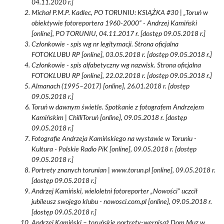
04.11.2020 r.]
Michał P.M.P. Kadlec, PO TORUNIU: KSIĄŻKA #30 | „Toruń w
obiektywie fotoreportera 1960-2000” - Andrzej Kamiński
[online], PO TORUNIU, 04.11.2017 r. [dostęp 09.05.2018 r.]
Członkowie - spis wg nr legitymacji. Strona oficjalna
FOTOKLUBU RP [online], 03.05.2018 r. [dostęp 09.05.2018 r.]
Członkowie - spis alfabetyczny wg nazwisk. Strona oficjalna
FOTOKLUBU RP [online], 22.02.2018 r. [dostęp 09.05.2018 r.]
Almanach (1995–2017) [online], 26.01.2018 r. [dostęp
09.05.2018 r.]
Toruń w dawnym świetle. Spotkanie z fotografem Andrzejem
Kamińskim | ChilliToruń [online], 09.05.2018 r. [dostęp
09.05.2018 r.]
Fotografie Andrzeja Kamińskiego na wystawie w Toruniu -
Kultura - Polskie Radio PiK [online], 09.05.2018 r. [dostęp
09.05.2018 r.]
Portrety znanych torunian | www.torun.pl [online], 09.05.2018 r.
[dostęp 09.05.2018 r.]
Andrzej Kamiński, wieloletni fotoreporter „Nowości” uczcił
jubileusz swojego klubu - nowosci.com.pl [online], 09.05.2018 r.
[dostęp 09.05.2018 r.]
Andrzej Kamiński – toruńskie portrety-wernisaż Dom Muz w