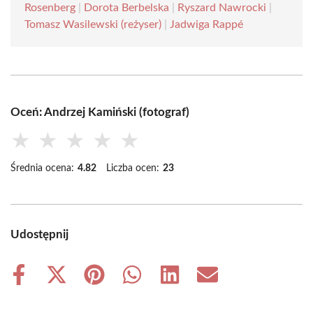
Rosenberg
|
Dorota Berbelska
|
Ryszard Nawrocki
|
Tomasz Wasilewski (reżyser)
|
Jadwiga Rappé
Oceń: Andrzej Kamiński (fotograf)
★
★
★
★
★
Średnia ocena:
4.82
Liczba ocen:
23
Udostępnij
Share
Share
Share
Share
Share
Share
on
on
on
on
on
on
Facebook
X
Pinterest
WhatsApp
LinkedIn
Email
(Twitter)