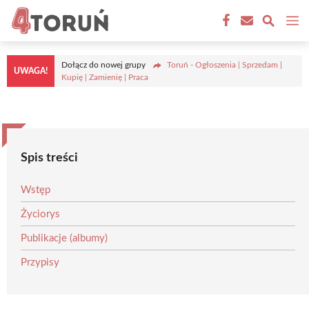
Przejdź
M
do
treści
Dołącz do nowej grupy
Toruń - Ogłoszenia | Sprzedam |
UWAGA!
Kupię | Zamienię | Praca
Spis treści
Wstęp
Życiorys
Publikacje (albumy)
Przypisy