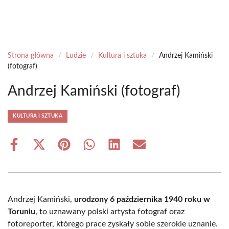
Strona główna
/
Ludzie
/
Kultura i sztuka
/
Andrzej Kamiński
(fotograf)
Andrzej Kamiński (fotograf)
KULTURA I SZTUKA
Share
Share
Share
Share
Share
Share
on
on
on
on
on
on
Facebook
X
Pinterest
WhatsApp
LinkedIn
Email
(Twitter)
Andrzej Kamiński,
urodzony 6 października 1940 roku w
Toruniu
, to uznawany polski artysta fotograf oraz
fotoreporter, którego prace zyskały sobie szerokie uznanie.