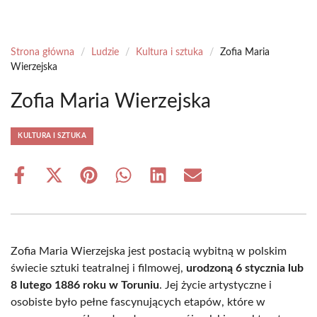
Strona główna
/
Ludzie
/
Kultura i sztuka
/
Zofia Maria
Wierzejska
Zofia Maria Wierzejska
KULTURA I SZTUKA
Share
Share
Share
Share
Share
Share
on
on
on
on
on
on
Facebook
X
Pinterest
WhatsApp
LinkedIn
Email
(Twitter)
Zofia Maria Wierzejska jest postacią wybitną w polskim
świecie sztuki teatralnej i filmowej,
urodzoną 6 stycznia lub
8 lutego 1886 roku w Toruniu
. Jej życie artystyczne i
osobiste było pełne fascynujących etapów, które w