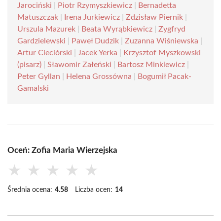
Jarociński
|
Piotr Rzymyszkiewicz
|
Bernadetta
Matuszczak
|
Irena Jurkiewicz
|
Zdzisław Piernik
|
Urszula Mazurek
|
Beata Wyrąbkiewicz
|
Zygfryd
Gardzielewski
|
Paweł Dudzik
|
Zuzanna Wiśniewska
|
Artur Cieciórski
|
Jacek Yerka
|
Krzysztof Myszkowski
(pisarz)
|
Sławomir Załeński
|
Bartosz Minkiewicz
|
Peter Gyllan
|
Helena Grossówna
|
Bogumił Pacak-
Gamalski
Oceń: Zofia Maria Wierzejska
★
★
★
★
★
Średnia ocena:
4.58
Liczba ocen:
14