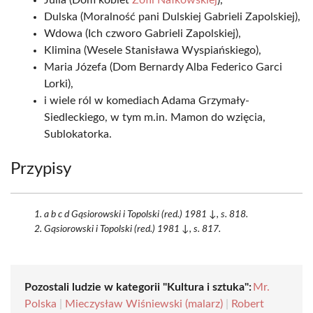
Julia (Dom kobiet
Zofii Nałkowskiej
),
Dulska (Moralność pani Dulskiej Gabrieli Zapolskiej),
Wdowa (Ich czworo Gabrieli Zapolskiej),
Klimina (Wesele Stanisława Wyspiańskiego),
Maria Józefa (Dom Bernardy Alba Federico Garci
Lorki),
i wiele ról w komediach Adama Grzymały-
Siedleckiego, w tym m.in. Mamon do wzięcia,
Sublokatorka.
Przypisy
a b c d Gąsiorowski i Topolski (red.) 1981 ↓, s. 818.
Gąsiorowski i Topolski (red.) 1981 ↓, s. 817.
Pozostali ludzie w kategorii "Kultura i sztuka":
Mr.
Polska
|
Mieczysław Wiśniewski (malarz)
|
Robert