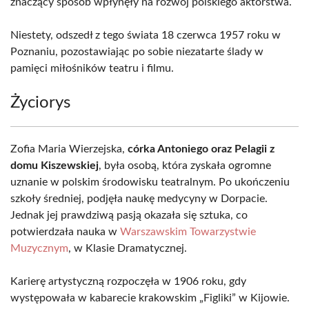
znaczący sposób wpłynęły na rozwój polskiego aktorstwa.
Niestety, odszedł z tego świata 18 czerwca 1957 roku w
Poznaniu, pozostawiając po sobie niezatarte ślady w
pamięci miłośników teatru i filmu.
Życiorys
Zofia Maria Wierzejska,
córka Antoniego oraz Pelagii z
domu Kiszewskiej
, była osobą, która zyskała ogromne
uznanie w polskim środowisku teatralnym. Po ukończeniu
szkoły średniej, podjęła naukę medycyny w Dorpacie.
Jednak jej prawdziwą pasją okazała się sztuka, co
potwierdzała nauka w
Warszawskim Towarzystwie
Muzycznym
, w Klasie Dramatycznej.
Karierę artystyczną rozpoczęła w 1906 roku, gdy
występowała w kabarecie krakowskim „Figliki” w Kijowie.