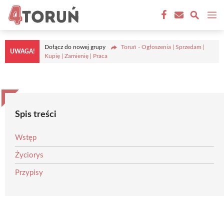
Przejdź
M
do
treści
Dołącz do nowej grupy
Toruń - Ogłoszenia | Sprzedam |
UWAGA!
Kupię | Zamienię | Praca
Spis treści
Wstęp
Życiorys
Przypisy