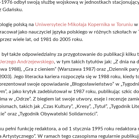
-1976 odbył swoją służbę wojskową w jednostkach stacjonując
z Gdańsku.
lologię polską na
Uniwersytecie Mikołaja Kopernika w Toruniu
w 
racował jako nauczyciel języka polskiego w różnych szkołach w 
przez wiele lat, od 1981 do 2005 roku.
był także odpowiedzialny za przygotowanie do publikacji kilku
Jerzego Andrzejewskiego
, w tym takich tytułów jak: „Z dnia na 
wa 1988), „Gra z cieniem” (Warszawa 1987) oraz „Dziennik pary
03). Jego literacka kariera rozpoczęła się w 1988 roku, kiedy t
prezentował swoje opowiadanie „Błogosławieństwo” w „Tygodn
”, a jako krytyk zadebiutował w 1987 roku, publikując szkic d
ima w „Odrze”. Z biegiem lat swoje utwory, eseje i recenzje zami
ismach, takich jak „Czas Kultury”, „Kresy”, „Tytuł”, „Tygodnik Lite
e” oraz „Tygodnik Obywatelski Solidarności”.
u pełni funkcję redaktora, a od 1 stycznia 1995 roku redaktora
a Artystycznego”. W ramach tego czasopisma regularnie publiku