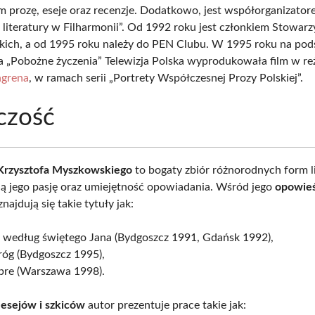
ym prozę, eseje oraz recenzje. Dodatkowo, jest współorganizator
 literatury w Filharmonii”. Od 1992 roku jest członkiem Stowarz
skich, a od 1995 roku należy do PEN Clubu. W 1995 roku na pod
 „Pobożne życzenia” Telewizja Polska wyprodukowała film w reż
ngrena
, w ramach serii „Portrety Współczesnej Prozy Polskiej”.
czość
Krzysztofa Myszkowskiego
to bogaty zbiór różnorodnych form li
ją jego pasję oraz umiejętność opowiadania. Wśród jego
opowieś
najdują się takie tytuły jak:
a według świętego Jana (Bydgoszcz 1991, Gdańsk 1992),
róg (Bydgoszcz 1995),
bre (Warszawa 1998).
i
esejów i szkiców
autor prezentuje prace takie jak: