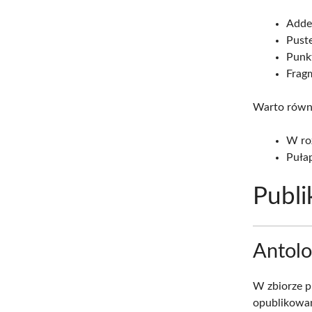
Adde
Puste
Punkt
Frag
Warto równ
W ro
Puła
Publi
Antolo
W zbiorze p
opublikowan