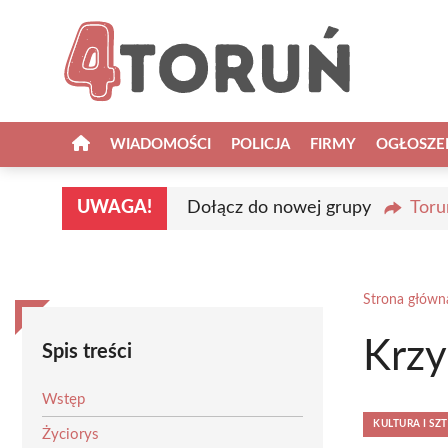
Przejdź
do
treści
WIADOMOŚCI
POLICJA
FIRMY
OGŁOSZE
UWAGA!
Dołącz do nowej grupy
Toru
Strona główn
Krzy
Spis treści
Wstęp
KULTURA I SZ
Życiorys