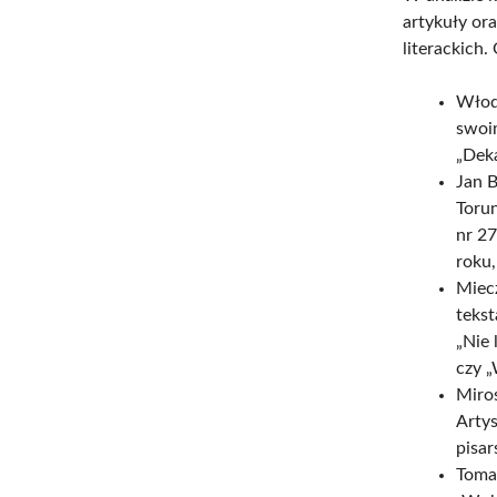
artykuły or
literackich.
Włodz
swoim
„Deka
Jan 
Toru
nr 27
roku,
Miec
tekst
„Nie 
czy „
Miros
Artys
pisar
Toma