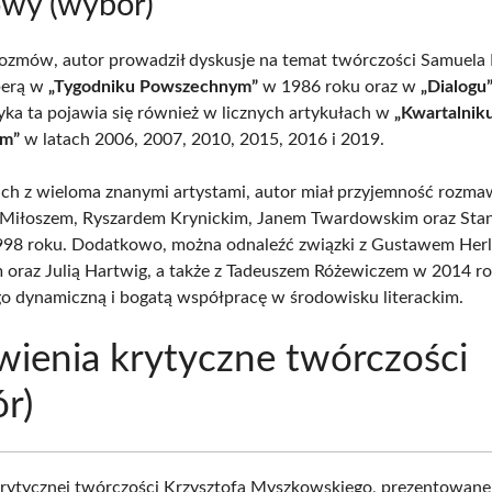
wy (wybór)
zmów, autor prowadził dyskusje na temat twórczości Samuela 
berą w
„Tygodniku Powszechnym”
w 1986 roku oraz w
„Dialogu
yka ta pojawia się również w licznych artykułach w
„Kwartalnik
ym”
w latach 2006, 2007, 2010, 2015, 2016 i 2019.
 z wieloma znanymi artystami, autor miał przyjemność rozma
Miłoszem, Ryszardem Krynickim, Janem Twardowskim oraz Sta
98 roku. Dodatkowo, można odnaleźć związki z Gustawem Herl
 oraz Julią Hartwig, a także z Tadeuszem Różewiczem w 2014 ro
go dynamiczną i bogatą współpracę w środowisku literackim.
ienia krytyczne twórczości
r)
krytycznej twórczości Krzysztofa Myszkowskiego, prezentowane