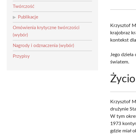
Twórczość
Publikacje
Krzysztof 
Omówienia krytyczne twórczości
krajobraz kr
(wybór)
kontekst dla
Nagrody i odznaczenia (wybór)
Jego dzieła
Przypisy
światem.
Życio
Krzysztof M
drużynie St
W tym okres
1973 kontyn
gdzie miał 