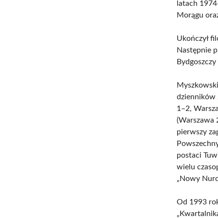
latach 1974
Morągu ora
Ukończył fi
Następnie p
Bydgoszczy 
Myszkowski 
dzienników
1–2, Warsza
(Warszawa 20
pierwszy za
Powszechnym
postaci Tuw
wielu czasop
„Nowy Nurci
Od 1993 rok
„Kwartalnik