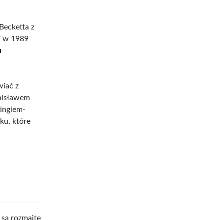
Becketta z
”
w 1989
u
wiać z
nisławem
ingiem-
ku, które
 są rozmaite