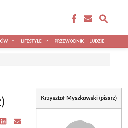
CÓW
LIFESTYLE
PRZEWODNIK
LUDZIE
Krzysztof Myszkowski (pisarz)
)
e
Share
Share
on
on