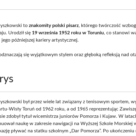
Facebook
X
Pinterest
What
(Twitter)
Myszkowski to
znakomity polski pisarz
, którego twórczość wzboga
aju. Urodził się
19 września 1952 roku w Toruniu
, co stanowi w
 jego późniejszej kariery artystycznej.
 odznaczają się wyjątkowym stylem oraz głęboką refleksją nad o
rys
yszkowski był przez wiele lat związany z tenisowym sportem, w
artu-Wisły Toruń od 1962 roku, a od 1965 reprezentując Zawisz
ie zdobył tytuł wicemistrza juniorów Pomorza i Kujaw. W lata
uował naukę w zakresie nawigacji na Wyższej Szkole Morskiej 
okazję pływać na statku szkolnym „Dar Pomorza”. Po ukończeniu 