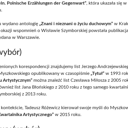
eln. Polnische Erzählungen der Gegenwart”
, która ukazała się
u.
u wydano antologię
„Znani i nieznani o życiu duchowym”
w Krak
 okazji wspomnień o Wisławie Szymborskiej powstała publikacj
ydana w Warszawie.
(wybór)
enionych korespondencji znajdujemy list Jerzego Andrzejewskie
 Myszkowskiego opublikowany w czasopiśmie
„Tytuł”
w 1993 roku
u Artystycznym”
można znaleźć list Czesława Miłosza z 2005 ro
ównież list Jana Błońskiego z 2010 roku z tego samego kwartalnik
mborskiej z 2013 roku.
kontekście, Tadeusz Różewicz kierował swoje myśli do Myszko
Kwartalnika Artystycznego”
w 2015 roku.