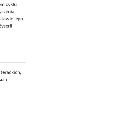
em cyklu
yszenia
stawie jego
yserii
terackich,
ci i