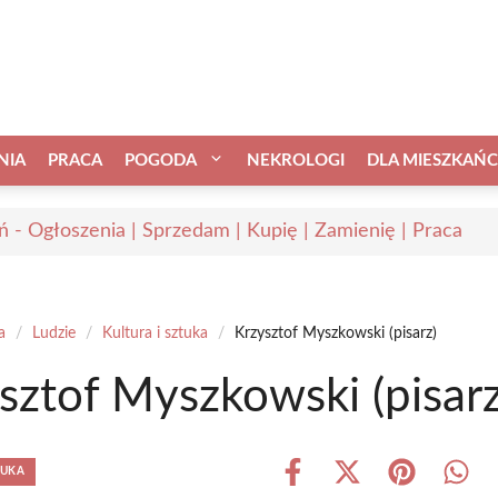
NIA
PRACA
POGODA
NEKROLOGI
DLA MIESZKAŃ
ń - Ogłoszenia | Sprzedam | Kupię | Zamienię | Praca
a
/
Ludzie
/
Kultura i sztuka
/
Krzysztof Myszkowski (pisarz)
sztof Myszkowski (pisarz
TUKA
Share
Share
Share
Shar
on
on
on
on