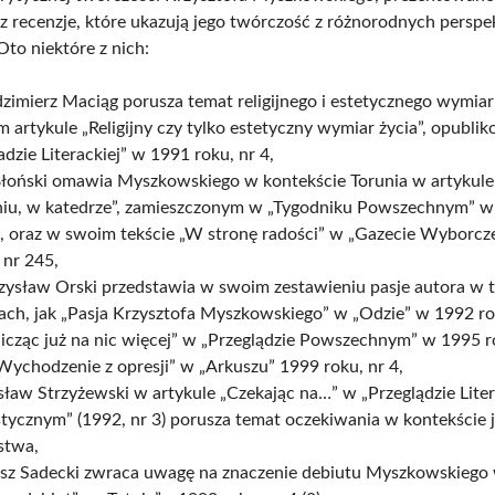
az recenzje, które ukazują jego twórczość z różnorodnych persp
 Oto niektóre z nich:
imierz Maciąg porusza temat religijnego i estetycznego wymiar
 artykule „Religijny czy tylko estetyczny wymiar życia”, opubl
dzie Literackiej” w 1991 roku, nr 4,
Błoński omawia Myszkowskiego w kontekście Torunia w artykul
niu, w katedrze”, zamieszczonym w „Tygodniku Powszechnym” w
, oraz w swoim tekście „W stronę radości” w „Gazecie Wyborcze
 nr 245,
zysław Orski przedstawia w swoim zestawieniu pasje autora w t
ach, jak „Pasja Krzysztofa Myszkowskiego” w „Odzie” w 1992 rok
licząc już na nic więcej” w „Przeglądzie Powszechnym” w 1995 r
Wychodzenie z opresji” w „Arkuszu” 1999 roku, nr 4,
ław Strzyżewski w artykule „Czekając na…” w „Przeglądzie Lite
tycznym” (1992, nr 3) porusza temat oczekiwania w kontekście 
stwa,
sz Sadecki zwraca uwagę na znaczenie debiutu Myszkowskiego