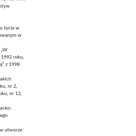
ektyw
u życia w
ikowanym w
e „W
 1992 roku,
j” z 1998
akich
u, nr 2,
oku, nr 12,
racko-
jego
 w utworze