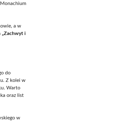
 w Monachium
owie, a w
a
„Zachwyt i
go do
. Z kolei w
ku. Warto
a oraz list
wskiego w