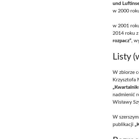
und Luftins
w 2000 rok
w 2001 rok
2014 roku z
rozpacz”
, w
Listy 
W zbiorze c
Krzysztofa
„Kwartalnik
nadmienić r
Wisławy Szy
W szerszym 
publikacji
„