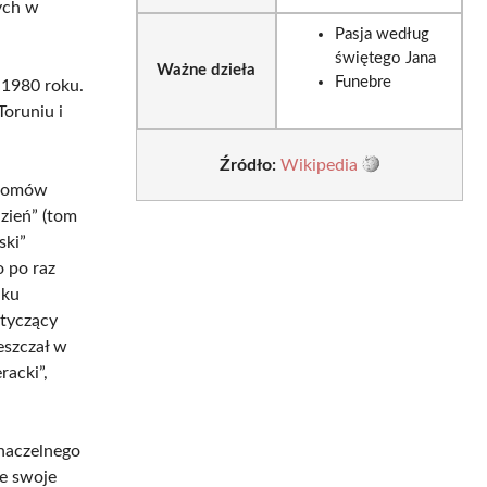
ych w
Pasja według
świętego Jana
Ważne dzieła
Funebre
1980 roku.
Toruniu i
Źródło:
Wikipedia
 tomów
dzień” (tom
ski”
o po raz
iku
otyczący
eszczał w
racki”,
 naczelnego
je swoje