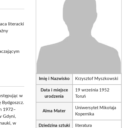
sApp
LinkedIn
Email
ca literacki
ażny
taczającym
Imię i Nazwisko
Krzysztof Myszkowski
Data i miejsce
19 września 1952
ystępując w
urodzenia
Toruń
ę Bydgoszcz.
Uniwersytet Mikołaja
ch 1972–
Alma Mater
Kopernika
w Gdyni,
nauki, w
Dziedzina sztuki
literatura