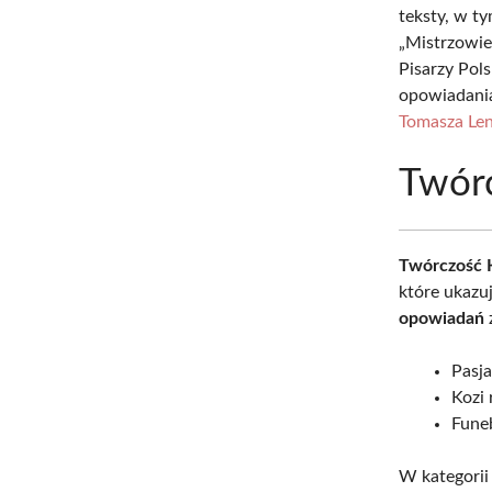
teksty, w t
„Mistrzowie
Pisarzy Pol
opowiadania
Tomasza Le
Twór
Twórczość 
które ukazu
opowiadań
z
Pasj
Kozi 
Fune
W kategori