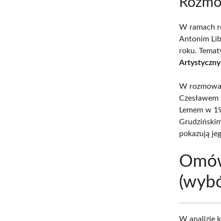
Rozmo
W ramach ro
Antonim Li
roku. Temat
Artystyczn
W rozmowach
Czesławem 
Lemem w 19
Grudzińskim
pokazują je
Omów
(wybó
W analizie 