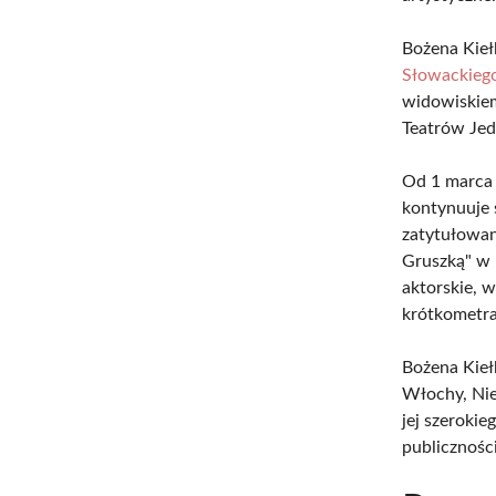
Bożena Kieł
Słowackieg
widowiskiem
Teatrów Jed
Od 1 marca 
kontynuuje 
zatytułowan
Gruszką" w 
aktorskie, 
krótkometra
Bożena Kiełb
Włochy, Nie
jej szeroki
publicznośc