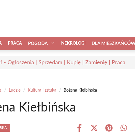
A
PRACA
POGODA
NEKROLOGI
DLA MIESZKAŃCÓ
ń - Ogłoszenia | Sprzedam | Kupię | Zamienię | Praca
a
/
Ludzie
/
Kultura i sztuka
/
Bożena Kiełbińska
na Kiełbińska
TUKA
Share
Share
Share
Shar
on
on
on
on