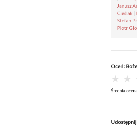
Janusz A
Cieślak
|
Stefan P
Piotr Gło
Oceń: Boże
★
★
Średnia ocena
Udostępnij