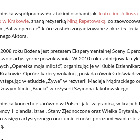
bińska współpracowała z takimi osobami jak
Teatru im. Juliusza
o w Krakowie
, znaną reżyserką
Niną Repetowską
, co zaowocow
 „Bal w operetce”, które zostało zorganizowane z okazji 5. lecia
nego Aktora.
2008 roku Bożena jest prezesem Eksperymentalnej Sceny Opero
swoje artystyczne poszukiwania. W 2010 roku zainicjowała cyk
ych „Operetka moja miłość”, organizując je w Klubie Dziennikar
Krakowie. Oprócz kariery wokalnej, posiada również doświadcz
występując w etiudzie „Żywe” w reżyserii Macieja Mądrackiego o
żowym filmie „Bracia” w reżyserii Szymona Jakubowskiego.
ińska koncertuje zarówno w Polsce, jak i za granicą, w krajach 
mcy, Holandia, Izrael, Stany Zjednoczone oraz Wielka Brytania,
ego zasięgu artystycznego oraz umiejętności porozumiewania się 
ią.