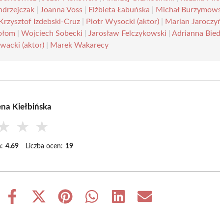
ndrzejczak
|
Joanna Voss
|
Elżbieta Łabuńska
|
Michał Burzymows
Krzysztof Izdebski-Cruz
|
Piotr Wysocki (aktor)
|
Marian Jaroczy
ołom
|
Wojciech Sobecki
|
Jarosław Felczykowski
|
Adrianna Bie
wacki (aktor)
|
Marek Wakarecy
na Kiełbińska
★
★
★
:
4.69
Liczba ocen:
19
Share
Share
Share
Share
Share
Share
on
on
on
on
on
on
Facebook
X
Pinterest
WhatsApp
LinkedIn
Email