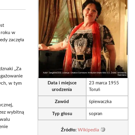
sApp
LinkedIn
Email
st
 roku w
iedy zaczęła
dznaki „Za
angażowanie
ych, w tym
Data i miejsce
23 marca 1955
urodzenia
Toruń
Zawód
śpiewaczka
cznej,
zez wybitną
Typ głosu
sopran
iwalu
enie
Źródło:
Wikipedia