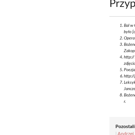
Przyp
Bal w 
było [
Opera 
Bożena
Zakop
http:/
zdjęci
Poezja
http:/
Leksy
Jancz
Bożen
r.
Pozostali
|
Andrzej