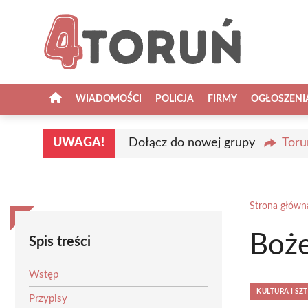
Przejdź
do
treści
WIADOMOŚCI
POLICJA
FIRMY
OGŁOSZENI
UWAGA!
Dołącz do nowej grupy
Toru
Strona główn
Boże
Spis treści
Wstęp
KULTURA I SZ
Przypisy