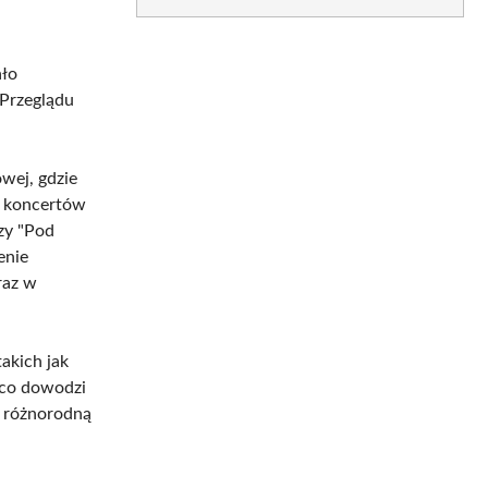
ało
 Przeglądu
wej, gdzie
l koncertów
zy "Pod
enie
raz w
takich jak
 co dowodzi
z różnorodną