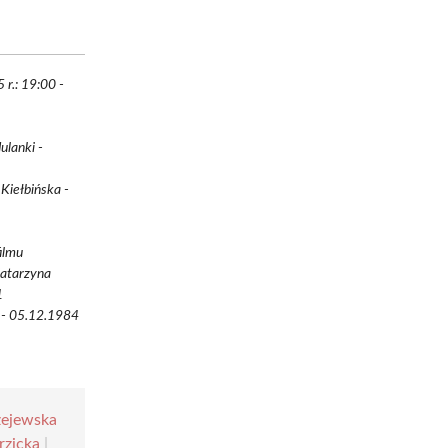
 r.: 19:00 -
ulanki -
Kiełbińska -
ilmu
Katarzyna
1
 - 05.12.1984
zejewska
rzicka
|