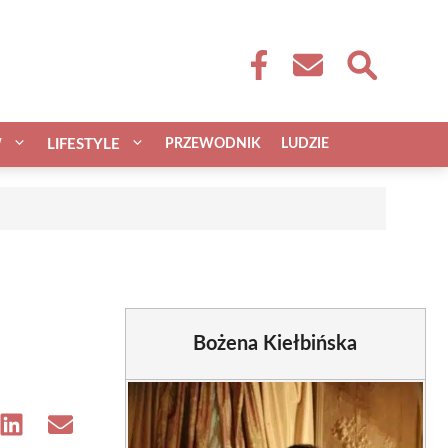
W
LIFESTYLE
PRZEWODNIK
LUDZIE
Bożena Kiełbińska
e
Share
Share
on
on