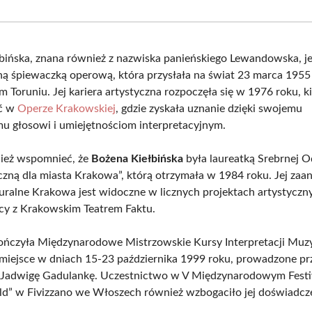
Facebook
X
Pinterest
What
(Twitter)
bińska, znana również z nazwiska panieńskiego Lewandowska, je
ą śpiewaczką operową, która przysłała na świat 23 marca 1955
 Toruniu. Jej kariera artystyczna rozpoczęła się w 1976 roku, k
ć w
Operze Krakowskiej
, gdzie zyskała uznanie dzięki swojemu
 głosowi i umiejętnościom interpretacyjnym.
ież wspomnieć, że
Bożena Kiełbińska
była laureatką Srebrnej O
czną dla miasta Krakowa”, którą otrzymała w 1984 roku. Jej za
turalne Krakowa jest widoczne w licznych projektach artystyczn
y z Krakowskim Teatrem Faktu.
ończyła Międzynarodowe Mistrzowskie Kursy Interpretacji Muzy
 miejsce w dniach 15-23 października 1999 roku, prowadzone pr
ę Jadwigę Gadulankę. Uczestnictwo w V Międzynarodowym Fest
d” w Fivizzano we Włoszech również wzbogaciło jej doświadcz
.