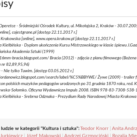
isy
Operetce - Śródmiejski Ośrodek Kultury, ul. Mikołajska 2, Kraków - 30.07.2005
online], cojestgrane.pl [dostęp 22.11.2017 r.]
Krakowska [online], www.opera.krakow.pl [dostęp 22.11.2017 r.]
 Kiełbińska - Dyplom ukończenia Kursu Mistrzowskiego w klasie śpiewu J.Gad
iańska Akademia Sztuki (1999)
/16mm-bracia.blogspot.com/ Bracia (2012) - zdjęcia z planu filmowego (Bożena 
a nr 82,89,95,96)
 - Nie tylko Tuwim. [dostęp 03.05.2012 r.]
/jordanowicz.blogspot.com/search/label/%C5%BBYWE/ Żywe (2009) - trailer f
kon polskich muzyków pedagogów urodzonych po 31 grudnia 1870 roku, red. 
ewska-Sołomko. Oficyna Wydawnicza Impuls 2008. ISBN 978-83-7308-538-
a Kiełbińska - Srebrna Odznaka - Prezydium Rady Narodowej Miasta Krakowa
 ludzie w kategorii "Kultura i sztuka":
Teodor Knorr
|
Anita Andr
 Jurkiewicz
|
Józef Makowski
|
Andrzej Grzmociński
|
Rozalia Mie