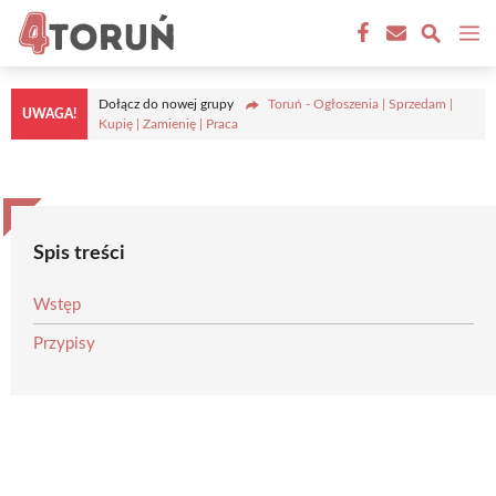
Przejdź
M
do
treści
Dołącz do nowej grupy
Toruń - Ogłoszenia | Sprzedam |
UWAGA!
Kupię | Zamienię | Praca
Spis treści
Wstęp
Przypisy