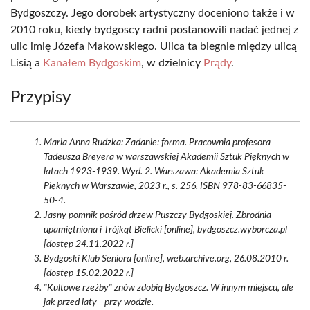
Bydgoszczy. Jego dorobek artystyczny doceniono także i w
2010 roku, kiedy bydgoscy radni postanowili nadać jednej z
ulic imię Józefa Makowskiego. Ulica ta biegnie między ulicą
Lisią a
Kanałem Bydgoskim
, w dzielnicy
Prądy
.
Przypisy
Maria Anna Rudzka: Zadanie: forma. Pracownia profesora
Tadeusza Breyera w warszawskiej Akademii Sztuk Pięknych w
latach 1923-1939. Wyd. 2. Warszawa: Akademia Sztuk
Pięknych w Warszawie, 2023 r., s. 256. ISBN 978-83-66835-
50-4.
Jasny pomnik pośród drzew Puszczy Bydgoskiej. Zbrodnia
upamiętniona i Trójkąt Bielicki [online], bydgoszcz.wyborcza.pl
[dostęp 24.11.2022 r.]
Bydgoski Klub Seniora [online], web.archive.org, 26.08.2010 r.
[dostęp 15.02.2022 r.]
"Kultowe rzeźby" znów zdobią Bydgoszcz. W innym miejscu, ale
jak przed laty - przy wodzie.