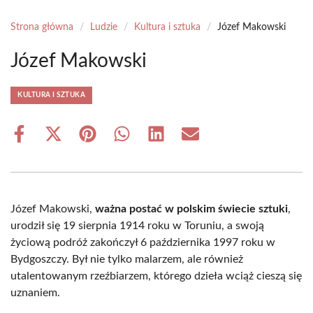
Strona główna
/
Ludzie
/
Kultura i sztuka
/
Józef Makowski
Józef Makowski
KULTURA I SZTUKA
Share
Share
Share
Share
Share
Share
on
on
on
on
on
on
Facebook
X
Pinterest
WhatsApp
LinkedIn
Email
(Twitter)
Józef Makowski,
ważna postać w polskim świecie sztuki
,
urodził się 19 sierpnia 1914 roku w Toruniu, a swoją
życiową podróż zakończył 6 października 1997 roku w
Bydgoszczy. Był nie tylko malarzem, ale również
utalentowanym rzeźbiarzem, którego dzieła wciąż cieszą się
uznaniem.