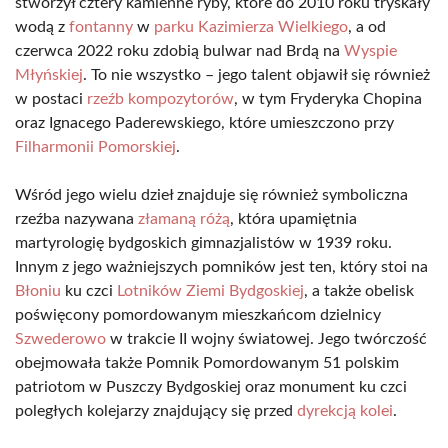
stworzył cztery kamienne ryby, które do 2010 roku tryskały
wodą z
fontanny
w
parku Kazimierza Wielkiego
, a od
czerwca 2022 roku zdobią bulwar nad Brdą na
Wyspie
Młyńskiej
. To nie wszystko – jego talent objawił się również
w postaci
rzeźb kompozytorów
, w tym Fryderyka Chopina
oraz Ignacego Paderewskiego, które umieszczono przy
Filharmonii Pomorskiej
.
Wśród jego wielu dzieł znajduje się również symboliczna
rzeźba nazywana
złamaną różą
, która upamiętnia
martyrologię bydgoskich gimnazjalistów w 1939 roku.
Innym z jego ważniejszych pomników jest ten, który stoi na
Błoniu
ku czci
Lotników Ziemi Bydgoskiej
, a także obelisk
poświęcony pomordowanym mieszkańcom dzielnicy
Szwederowo
w trakcie II wojny światowej. Jego twórczość
obejmowała także Pomnik Pomordowanym 51 polskim
patriotom w Puszczy Bydgoskiej oraz monument ku czci
poległych kolejarzy znajdujący się przed
dyrekcją kolei
.