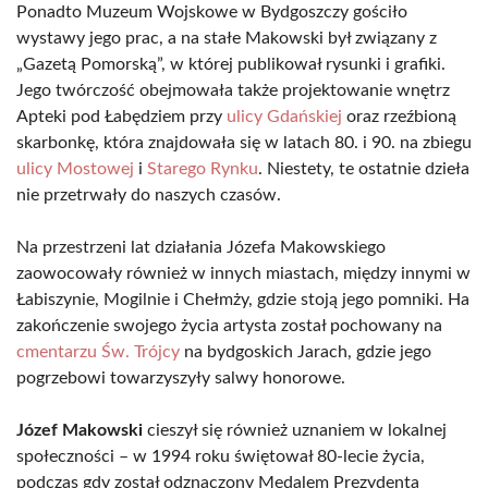
Ponadto Muzeum Wojskowe w Bydgoszczy gościło
wystawy jego prac, a na stałe Makowski był związany z
„Gazetą Pomorską”, w której publikował rysunki i grafiki.
Jego twórczość obejmowała także projektowanie wnętrz
Apteki pod Łabędziem przy
ulicy Gdańskiej
oraz rzeźbioną
skarbonkę, która znajdowała się w latach 80. i 90. na zbiegu
ulicy Mostowej
i
Starego Rynku
. Niestety, te ostatnie dzieła
nie przetrwały do naszych czasów.
Na przestrzeni lat działania Józefa Makowskiego
zaowocowały również w innych miastach, między innymi w
Łabiszynie, Mogilnie i Chełmży, gdzie stoją jego pomniki. На
zakończenie swojego życia artysta został pochowany na
cmentarzu Św. Trójcy
na bydgoskich Jarach, gdzie jego
pogrzebowi towarzyszyły salwy honorowe.
Józef Makowski
cieszył się również uznaniem w lokalnej
społeczności – w 1994 roku świętował 80-lecie życia,
podczas gdy został odznaczony Medalem Prezydenta