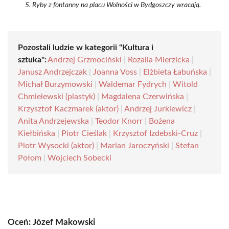
Ryby z fontanny na placu Wolności w Bydgoszczy wracają.
Pozostali ludzie w kategorii "Kultura i
sztuka":
Andrzej Grzmociński
|
Rozalia Mierzicka
|
Janusz Andrzejczak
|
Joanna Voss
|
Elżbieta Łabuńska
|
Michał Burzymowski
|
Waldemar Fydrych
|
Witold
Chmielewski (plastyk)
|
Magdalena Czerwińska
|
Krzysztof Kaczmarek (aktor)
|
Andrzej Jurkiewicz
|
Anita Andrzejewska
|
Teodor Knorr
|
Bożena
Kiełbińska
|
Piotr Cieślak
|
Krzysztof Izdebski-Cruz
|
Piotr Wysocki (aktor)
|
Marian Jaroczyński
|
Stefan
Połom
|
Wojciech Sobecki
Oceń: Józef Makowski