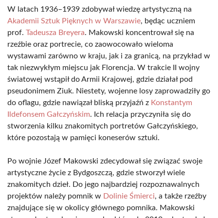
W latach 1936–1939 zdobywał wiedzę artystyczną na
Akademii Sztuk Pięknych w Warszawie
, będąc uczniem
prof.
Tadeusza Breyera
. Makowski koncentrował się na
rzeźbie oraz portrecie, co zaowocowało wieloma
wystawami zarówno w kraju, jak i za granicą, na przykład w
tak niezwykłym miejscu jak Florencja. W trakcie II wojny
światowej wstąpił do Armii Krajowej, gdzie działał pod
pseudonimem Ziuk. Niestety, wojenne losy zaprowadziły go
do oflagu, gdzie nawiązał bliską przyjaźń z
Konstantym
Ildefonsem Gałczyńskim
. Ich relacja przyczyniła się do
stworzenia kilku znakomitych portretów Gałczyńskiego,
które pozostają w pamięci koneserów sztuki.
Po wojnie Józef Makowski zdecydował się związać swoje
artystyczne życie z Bydgoszczą, gdzie stworzył wiele
znakomitych dzieł. Do jego najbardziej rozpoznawalnych
projektów należy pomnik w
Dolinie Śmierci
, a także rzeźby
znajdujące się w okolicy głównego pomnika. Makowski