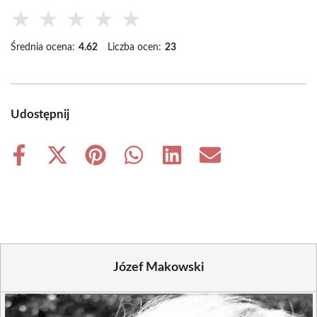
★
★
★
★
★
Średnia ocena:
4.62
Liczba ocen:
23
Udostępnij
Share
Share
Share
Share
Share
Share
on
on
on
on
on
on
Facebook
X
Pinterest
WhatsApp
LinkedIn
Email
(Twitter)
Józef Makowski