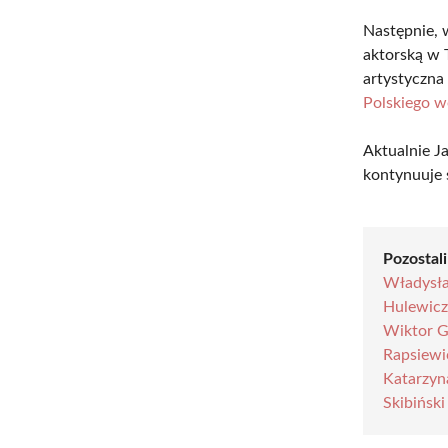
Następnie, 
aktorską w 
artystyczna
Polskiego 
Aktualnie J
kontynuuje 
Pozostali
Władysł
Hulewic
Wiktor G
Rapsiewi
Katarzyn
Skibiński