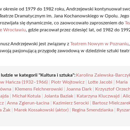
w okresie od 1979 do 1982 roku, Andrzejewski kontynuował swo
Teatrze Dramatycznym im. Jana Kochanowskiego w Opolu. Jego 
 rozwijała się dynamicznie, co zaowocowało zaproszeniem do
Te
we Wrocławiu
, gdzie pracował przez dziesięć lat, od 1982 do 199
anusz Andrzejewski jest związany z
Teatrem Nowym w Poznaniu
swoją pasjonującą przygodę zawodową w dziedzinie sztuki teatra
 ludzie w kategorii "Kultura i sztuka":
Karolina Zalewska-Barczy
aw Hańcza (1932–1966)
|
Piotr Wojtowicz
|
Lotte Jacobi
|
Maria
zówna
|
Klemens Felchnerowski
|
Joanna Dark
|
Krzysztof Orzec
ajda
|
Michał Kotula
|
Jolanta Baziak
|
Katarzyna Kluczwajd
|
Ali
cz
|
Anna Zgierun-Łacina
|
Kazimierz Serocki
|
Bartosz Mielczare
a Żak
|
Marek Kossakowski (aktor)
|
Regina Smendzianka
|
Rysza