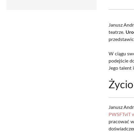
Janusz Andr
teatrze.
Uro
przedstawici
W ciągu swo
podejście d
Jego talent 
Życio
Janusz Andr
PWSFTviT w
pracować w 
doświadcze