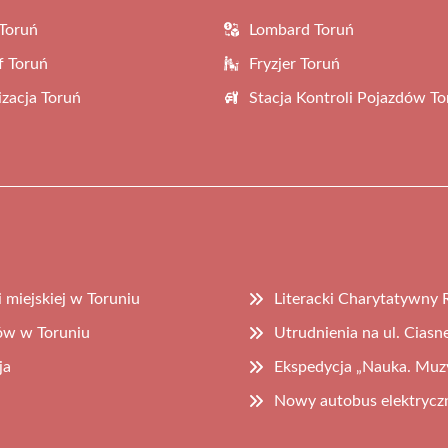
Toruń
Lombard Toruń
f Toruń
Fryzjer Toruń
zacja Toruń
Stacja Kontroli Pojazdów To
 miejskiej w Toruniu
Literacki Charytatywny
ów w Toruniu
Utrudnienia na ul. Cias
ja
Ekspedycja „Nauka. Muzy
Nowy autobus elektrycz