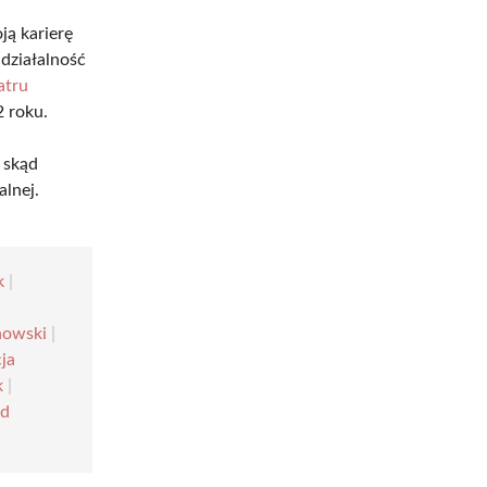
ją karierę
działalność
atru
2 roku.
, skąd
lnej.
k
|
howski
|
cja
k
|
rd