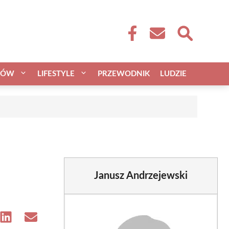
CÓW
LIFESTYLE
PRZEWODNIK
LUDZIE
Janusz Andrzejewski
e
Share
Share
on
on