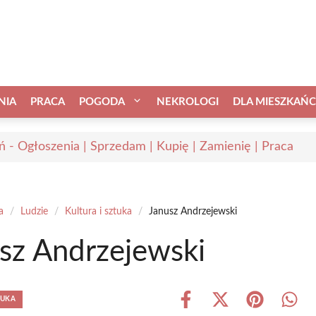
NIA
PRACA
POGODA
NEKROLOGI
DLA MIESZKAŃ
ń - Ogłoszenia | Sprzedam | Kupię | Zamienię | Praca
a
/
Ludzie
/
Kultura i sztuka
/
Janusz Andrzejewski
sz Andrzejewski
TUKA
Share
Share
Share
Shar
on
on
on
on