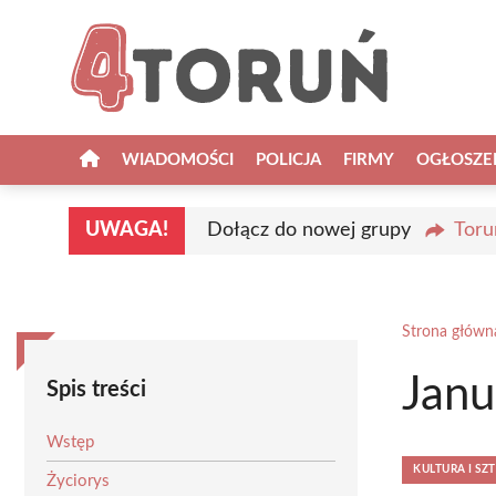
Przejdź
do
treści
WIADOMOŚCI
POLICJA
FIRMY
OGŁOSZE
UWAGA!
Dołącz do nowej grupy
Toru
Strona główn
Janu
Spis treści
Wstęp
KULTURA I SZ
Życiorys