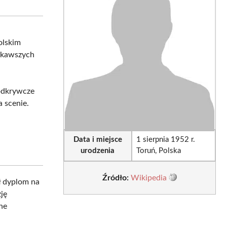
sApp
LinkedIn
Email
olskim
iekawszych
 odkrywcze
 scenie.
Data i miejsce
1 sierpnia 1952 r.
urodzenia
Toruń, Polska
Źródło:
Wikipedia
ł dyplom na
ję
ne