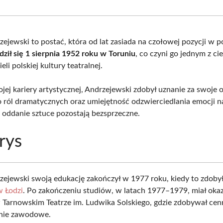
Facebook
X
Pinterest
What
(Twitter)
zejewski to postać, która od lat zasiada na czołowej pozycji w p
dził się 1 sierpnia 1952 roku w Toruniu
, co czyni go jednym z c
eli polskiej kultury teatralnej.
jej kariery artystycznej, Andrzejewski zdobył uznanie za swoje
o ról dramatycznych oraz umiejętność odzwierciedlania emocji na
i oddanie sztuce pozostają bezsprzeczne.
rys
zejewski swoją edukację zakończył w 1977 roku, kiedy to zdoby
 Łodzi
. Po zakończeniu studiów, w latach 1977–1979, miał okaz
Tarnowskim Teatrze im. Ludwika Solskiego, gdzie zdobywał cen
nie zawodowe.