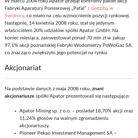
W marcu 2004 roku Apator przejął kontrolny pakiet akcji
Fabryki Aparatury Pomiarowej „Pafal”
z siedzibą w
Świdnicy
, co miało na celu wzmocnienie pozycji rynkowej.
Następnie, 14 kwietnia 2008 roku, stał się jedynym
właścicielem 20% udziałów spółki Apator GmbH. Na
koniec miesiąca, zainwestował ponad 70 mln zł w zakup
97,1% akcji poznańskiej Fabryki Wodomierzy PoWoGaz SA,
co znacząco zwiększyło jego potencjał na rynku.
Akcjonariat
Na podstawie danych z maja 2008 roku,
znani
akcjonariusze
spółki Apator prezentowali się następująco:
Apator Mining sp. z o.o. – posiadał 18,70% akcji oraz
11,24% głosów na walnym zgromadzeniu
akcjonariuszy,
Pioneer Pekao Investment Management SA –