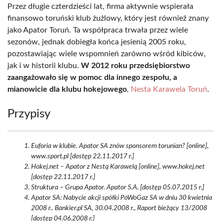
Przez długie czterdzieści lat, firma aktywnie wspierała
finansowo toruński klub żużlowy, który jest również znany
jako Apator Toruń. Ta współpraca trwała przez wiele
sezonów, jednak dobiegła końca jesienią 2005 roku,
pozostawiając wiele wspomnień zarówno wśród kibiców,
jak i w historii klubu.
W 2012 roku przedsiębiorstwo
zaangażowało się w pomoc dla innego zespołu, a
mianowicie dla klubu hokejowego
,
Nesta Karawela Toruń
.
Przypisy
Euforia w klubie. Apator SA znów sponsorem torunian? [online],
www.sport.pl [dostęp 22.11.2017 r.]
Hokej.net – Apator z Nestą Karawelą [online], www.hokej.net
[dostęp 22.11.2017 r.]
Struktura – Grupa Apator. Apator S.A. [dostęp 05.07.2015 r.]
Apator SA: Nabycie akcji spółki PoWoGaz SA w dniu 30 kwietnia
2008 r.. Bankier.pl SA, 30.04.2008 r., Raport bieżący 13/2008
[dostęp 04.06.2008 r.]