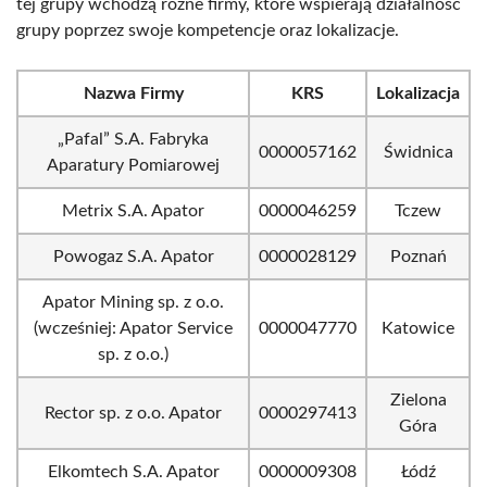
tej grupy wchodzą różne firmy, które wspierają działalność
grupy poprzez swoje kompetencje oraz lokalizacje.
Nazwa Firmy
KRS
Lokalizacja
„Pafal” S.A. Fabryka
0000057162
Świdnica
Aparatury Pomiarowej
Metrix S.A. Apator
0000046259
Tczew
Powogaz S.A. Apator
0000028129
Poznań
Apator Mining sp. z o.o.
(wcześniej: Apator Service
0000047770
Katowice
sp. z o.o.)
Zielona
Rector sp. z o.o. Apator
0000297413
Góra
Elkomtech S.A. Apator
0000009308
Łódź