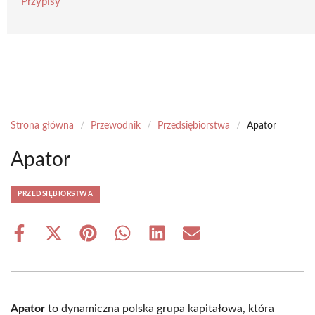
Przypisy
Strona główna
/
Przewodnik
/
Przedsiębiorstwa
/
Apator
Apator
PRZEDSIĘBIORSTWA
Share
Share
Share
Share
Share
Share
on
on
on
on
on
on
Facebook
X
Pinterest
WhatsApp
LinkedIn
Email
(Twitter)
Apator
to dynamiczna polska grupa kapitałowa, która