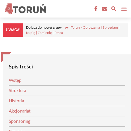
Przejdź
M
do
treści
Dołącz do nowej grupy
Toruń - Ogłoszenia | Sprzedam |
UWAGA!
Kupię | Zamienię | Praca
Spis treści
Wstęp
Struktura
Historia
Akcjonariat
Sponsoring