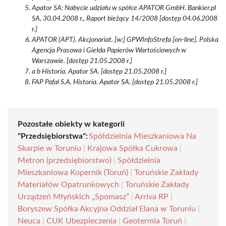
Apator SA: Nabycie udziału w spółce APATOR GmbH. Bankier.pl
SA, 30.04.2008 r., Raport bieżący 14/2008 [dostęp 04.06.2008
r.]
APATOR (APT). Akcjonariat. [w:] GPWInfoStrefa [on-line]. Polska
Agencja Prasowa i Giełda Papierów Wartościowych w
Warszawie. [dostęp 21.05.2008 r.]
a b Historia. Apator SA. [dostęp 21.05.2008 r.]
FAP Pafal S.A. Historia. Apator SA. [dostęp 21.05.2008 r.]
Pozostałe obiekty w kategorii
"Przedsiębiorstwa":
Spółdzielnia Mieszkaniowa Na
Skarpie w Toruniu
|
Krajowa Spółka Cukrowa
|
Metron (przedsiębiorstwo)
|
Spółdzielnia
Mieszkaniowa Kopernik (Toruń)
|
Toruńskie Zakłady
Materiałów Opatrunkowych
|
Toruńskie Zakłady
Urządzeń Młyńskich „Spomasz”
|
Arriva RP
|
Boryszew Spółka Akcyjna Oddział Elana w Toruniu
|
Neuca
|
CUK Ubezpieczenia
|
Geotermia Toruń
|