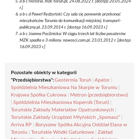
a b c Historia. mzk-torun.pl, 24.08.2022 r. [dostęp 20.05.2024
r.]
a b c d Paweł Rydzyński: Czy uda się ponownie przekonać
mieszkańców Torunia do komunikacji miejskiej. transport-
publiczny.pl, 23.09.2014 r. [dostęp 16.09.2023 r.]
a b c Joanna Pociżnicka: W ciągu trzech lat liczba pasażerów
MZK spadła o 3 miliony. nowosci.com.pl, 23.01.2012 r. [dostęp
16.09.2023 r.]
Pozostałe obiekty w kategorii
"Przedsiębiorstwa":
Geotermia Toruń
|
Apator
|
Spółdzielnia Mieszkaniowa Na Skarpie w Toruniu
|
Krajowa Spółka Cukrowa
|
Metron (przedsiębiorstwo)
|
Spółdzielnia Mieszkaniowa Kopernik (Toruń)
|
Toruńskie Zakłady Materiałów Opatrunkowych
|
Toruńskie Zakłady Urządzeń Młyńskich „Spomasz”
|
Arriva RP
|
Boryszew Spółka Akcyjna Oddział Elana w
Toruniu
|
Toruńskie Wódki Gatunkowe
|
Zakład