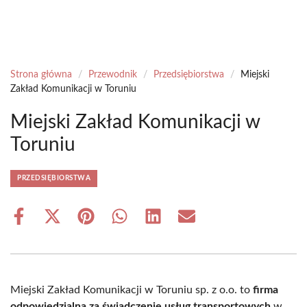
Strona główna
/
Przewodnik
/
Przedsiębiorstwa
/
Miejski
Zakład Komunikacji w Toruniu
Miejski Zakład Komunikacji w
Toruniu
PRZEDSIĘBIORSTWA
Share
Share
Share
Share
Share
Share
on
on
on
on
on
on
Facebook
X
Pinterest
WhatsApp
LinkedIn
Email
(Twitter)
Miejski Zakład Komunikacji w Toruniu sp. z o.o. to
firma
odpowiedzialna za świadczenie usług transportowych
w