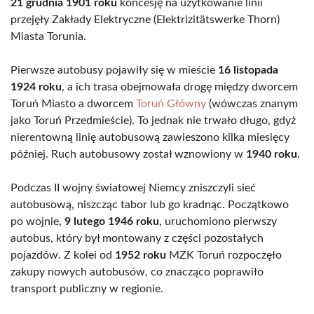
21 grudnia 1901 roku
koncesję na użytkowanie linii
przejęły Zakłady Elektryczne (Elektrizitätswerke Thorn)
Miasta Torunia.
Pierwsze autobusy pojawiły się w mieście
16 listopada
1924 roku
, a ich trasa obejmowała drogę między dworcem
Toruń Miasto a dworcem
Toruń Główny
(wówczas znanym
jako Toruń Przedmieście). To jednak nie trwało długo, gdyż
nierentowną linię autobusową zawieszono kilka miesięcy
później. Ruch autobusowy został wznowiony w
1940 roku
.
Podczas II wojny światowej Niemcy zniszczyli sieć
autobusową, niszcząc tabor lub go kradnąc. Początkowo
po wojnie,
9 lutego 1946 roku
, uruchomiono pierwszy
autobus, który był montowany z części pozostałych
pojazdów. Z kolei od
1952 roku
MZK Toruń rozpoczęło
zakupy nowych autobusów, co znacząco poprawiło
transport publiczny w regionie.