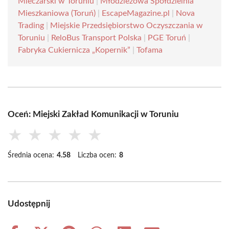
Mleczarski w Toruniu
|
Młodzieżowa Spółdzielnia
Mieszkaniowa (Toruń)
|
EscapeMagazine.pl
|
Nova
Trading
|
Miejskie Przedsiębiorstwo Oczyszczania w
Toruniu
|
ReloBus Transport Polska
|
PGE Toruń
|
Fabryka Cukiernicza „Kopernik”
|
Tofama
Oceń: Miejski Zakład Komunikacji w Toruniu
★
★
★
★
★
Średnia ocena:
4.58
Liczba ocen:
8
Udostępnij