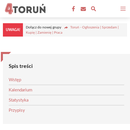
Przejdź
M
do
treści
Dołącz do nowej grupy
Toruń - Ogłoszenia | Sprzedam |
UWAGA!
Kupię | Zamienię | Praca
Spis treści
Wstęp
Kalendarium
Statystyka
Przypisy