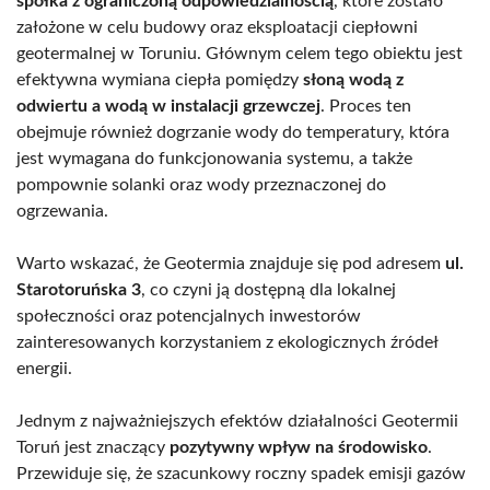
spółka z ograniczoną odpowiedzialnością
, które zostało
założone w celu budowy oraz eksploatacji ciepłowni
geotermalnej w Toruniu. Głównym celem tego obiektu jest
efektywna wymiana ciepła pomiędzy
słoną wodą z
odwiertu a wodą w instalacji grzewczej
. Proces ten
obejmuje również dogrzanie wody do temperatury, która
jest wymagana do funkcjonowania systemu, a także
pompownie solanki oraz wody przeznaczonej do
ogrzewania.
Warto wskazać, że Geotermia znajduje się pod adresem
ul.
Starotoruńska 3
, co czyni ją dostępną dla lokalnej
społeczności oraz potencjalnych inwestorów
zainteresowanych korzystaniem z ekologicznych źródeł
energii.
Jednym z najważniejszych efektów działalności Geotermii
Toruń jest znaczący
pozytywny wpływ na środowisko
.
Przewiduje się, że szacunkowy roczny spadek emisji gazów