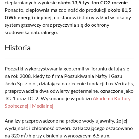
cieplarnianych wyniesie
około 13,5 tys. ton CO2 rocznie
.
Ponadto, ciepłownia ma zdolność do produkcji
około 81,5
GWh energii cieplnej
, co stanowi istotny wkład w lokalny
system grzewczy oraz przyczynia się do ochrony
środowiska naturalnego.
Historia
Początki wykorzystywania geotermii w Toruniu datują się
na rok 2008, kiedy to firma Poszukiwania Nafty i Gazu
Jasło Sp. z o.o., działająca na zlecenie fundacji Lux Veritatis,
przeprowadziła dwa odwierty geotermalne, oznaczone jako
TG-1 oraz TG-2. Wykonano je w pobliżu
Akademii Kultury
Społecznej i Medialnej
.
Analizy przeprowadzone na próbce wody ujawniły, że jej
wydajność i chłonność otworu zatłaczającego oszacowano
na 320 m³/h przy ciśnieniu wynoszącym 6,5 atm.