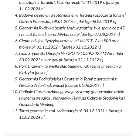
mieszkańcy Torunia?. tylkotorun.pl, 13.01.2019 r. [dostęp
11.02.2024 r.]
Budowa ciepłowni geotermalnej w Toruniu rozpoczęta [online],
Gazeta Pomorska, 09.01.2019 r. [dostęp 06.06.2019 r.]
Geotermia Rydzyka będzie truć: w godzinę tyle spalin co z 45
tys. aut [online], Torun.Wyborcza.pl [dostęp 27.08.2019 r.]
Ciepło od ojca Rydzyka droższe niż od PGE. Aż o 500 proc..
money.pl, 02.11.2022 r. [dostęp 02.11.2022 r.]
Lidia Styperek: Decyzja Nr OPO.4210.39.2022.MWo z dnia
30.09.2022 r.. ure.gov.pl. [dostęp 02.11.2022 r.]
Port Drzewny to wielki plac budowy. Tak rośnie imperium o.
Rydzyka [online].
Geotermia Podhalańska i Geotermia Toruń z dotacjami z
NFOŚiGW [online], wnp.pl [dostęp 06.06.2019 r.]
Podhale i Toruń rozbudują swoje systemy geotermalne dzięki
unijnemu wsparciu, Narodowy Fundusz Ochrony Środowiska i
Gospodarki Wodnej.
Toruń geotermią stoi. radiomaryja.pl, 04.12.2011 r. [dostęp
11.02.2024 r.]