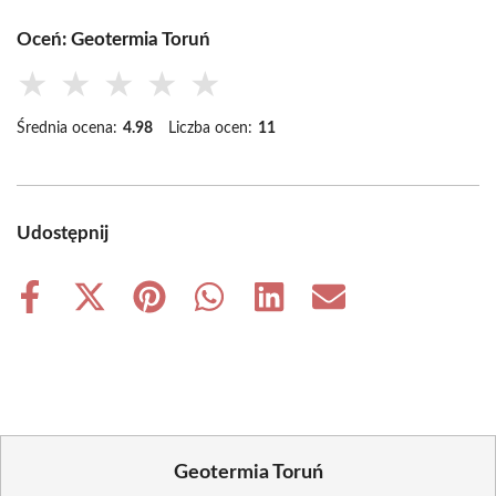
Oceń: Geotermia Toruń
★
★
★
★
★
Średnia ocena:
4.98
Liczba ocen:
11
Udostępnij
Share
Share
Share
Share
Share
Share
on
on
on
on
on
on
Facebook
X
Pinterest
WhatsApp
LinkedIn
Email
(Twitter)
Geotermia Toruń