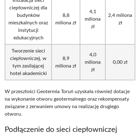
Instalacja sieci
ciepłowniczej dla
4,1
budynków
8,8
2,4 miliona
miliona
mieszkalnych oraz
miliona zł
zł
zł
instytucji
edukacyjnych
Tworzenie sieci
4,0
ciepłowniczej, w
8,9
miliona
0,00 zł
tym zasilającej
miliona zł
zł
hotel akademicki
W przeszłości Geotermia Toruń uzyskała również dotacje
na wykonanie otworu geotermalnego oraz rekompensaty
związane z zerwaniem umowy na realizację drugiego
otworu.
Podłączenie do sieci ciepłowniczej