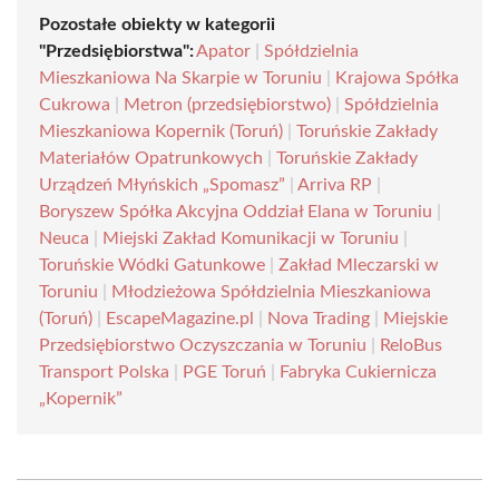
Pozostałe obiekty w kategorii
"Przedsiębiorstwa":
Apator
|
Spółdzielnia
Mieszkaniowa Na Skarpie w Toruniu
|
Krajowa Spółka
Cukrowa
|
Metron (przedsiębiorstwo)
|
Spółdzielnia
Mieszkaniowa Kopernik (Toruń)
|
Toruńskie Zakłady
Materiałów Opatrunkowych
|
Toruńskie Zakłady
Urządzeń Młyńskich „Spomasz”
|
Arriva RP
|
Boryszew Spółka Akcyjna Oddział Elana w Toruniu
|
Neuca
|
Miejski Zakład Komunikacji w Toruniu
|
Toruńskie Wódki Gatunkowe
|
Zakład Mleczarski w
Toruniu
|
Młodzieżowa Spółdzielnia Mieszkaniowa
(Toruń)
|
EscapeMagazine.pl
|
Nova Trading
|
Miejskie
Przedsiębiorstwo Oczyszczania w Toruniu
|
ReloBus
Transport Polska
|
PGE Toruń
|
Fabryka Cukiernicza
„Kopernik”