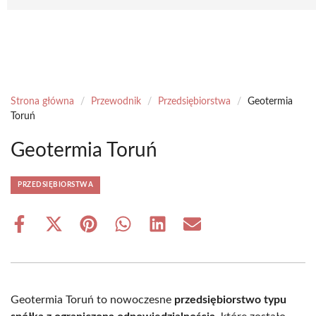
Strona główna
/
Przewodnik
/
Przedsiębiorstwa
/
Geotermia
Toruń
Geotermia Toruń
PRZEDSIĘBIORSTWA
Share
Share
Share
Share
Share
Share
on
on
on
on
on
on
Facebook
X
Pinterest
WhatsApp
LinkedIn
Email
(Twitter)
Geotermia Toruń to nowoczesne
przedsiębiorstwo typu