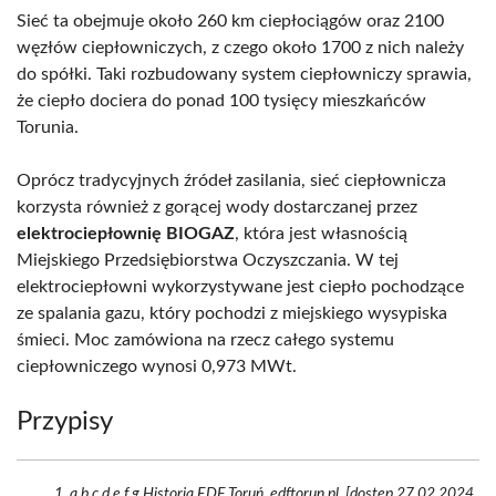
Sieć ta obejmuje około 260 km ciepłociągów oraz 2100
węzłów ciepłowniczych, z czego około 1700 z nich należy
do spółki. Taki rozbudowany system ciepłowniczy sprawia,
że ciepło dociera do ponad 100 tysięcy mieszkańców
Torunia.
Oprócz tradycyjnych źródeł zasilania, sieć ciepłownicza
korzysta również z gorącej wody dostarczanej przez
elektrociepłownię BIOGAZ
, która jest własnością
Miejskiego Przedsiębiorstwa Oczyszczania. W tej
elektrociepłowni wykorzystywane jest ciepło pochodzące
ze spalania gazu, który pochodzi z miejskiego wysypiska
śmieci. Moc zamówiona na rzecz całego systemu
ciepłowniczego wynosi 0,973 MWt.
Przypisy
a b c d e f g Historia EDF Toruń. edftorun.pl. [dostęp 27.02.2024