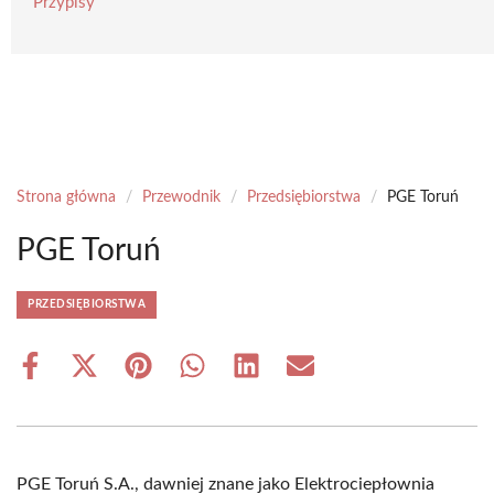
Przypisy
Strona główna
/
Przewodnik
/
Przedsiębiorstwa
/
PGE Toruń
PGE Toruń
PRZEDSIĘBIORSTWA
Share
Share
Share
Share
Share
Share
on
on
on
on
on
on
Facebook
X
Pinterest
WhatsApp
LinkedIn
Email
(Twitter)
PGE Toruń S.A., dawniej znane jako Elektrociepłownia