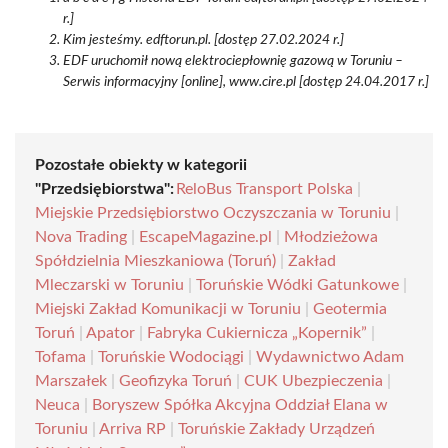
r.]
Kim jesteśmy. edftorun.pl. [dostęp 27.02.2024 r.]
EDF uruchomił nową elektrociepłownię gazową w Toruniu –
Serwis informacyjny [online], www.cire.pl [dostęp 24.04.2017 r.]
Pozostałe obiekty w kategorii
"Przedsiębiorstwa":
ReloBus Transport Polska
|
Miejskie Przedsiębiorstwo Oczyszczania w Toruniu
|
Nova Trading
|
EscapeMagazine.pl
|
Młodzieżowa
Spółdzielnia Mieszkaniowa (Toruń)
|
Zakład
Mleczarski w Toruniu
|
Toruńskie Wódki Gatunkowe
|
Miejski Zakład Komunikacji w Toruniu
|
Geotermia
Toruń
|
Apator
|
Fabryka Cukiernicza „Kopernik”
|
Tofama
|
Toruńskie Wodociągi
|
Wydawnictwo Adam
Marszałek
|
Geofizyka Toruń
|
CUK Ubezpieczenia
|
Neuca
|
Boryszew Spółka Akcyjna Oddział Elana w
Toruniu
|
Arriva RP
|
Toruńskie Zakłady Urządzeń