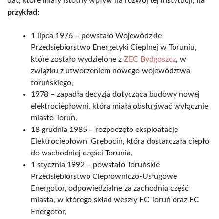
dat, które miały istotny wpływ na rozwój tej instytucji,
na
przykład:
1 lipca 1976 – powstało Wojewódzkie
Przedsiębiorstwo Energetyki Cieplnej w Toruniu,
które zostało wydzielone z
ZEC Bydgoszcz
, w
związku z utworzeniem nowego województwa
toruńskiego,
1978 – zapadła decyzja dotycząca budowy nowej
elektrociepłowni, która miała obsługiwać wyłącznie
miasto Toruń,
18 grudnia 1985 – rozpoczęto eksploatację
Elektrociepłowni Grębocin, która dostarczała ciepło
do wschodniej części Torunia,
1 stycznia 1992 – powstało Toruńskie
Przedsiębiorstwo Ciepłowniczo-Usługowe
Energotor, odpowiedzialne za zachodnią część
miasta, w którego skład weszły EC Toruń oraz EC
Energotor,