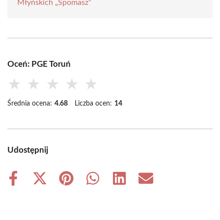
Młyńskich „Spomasz”
Oceń: PGE Toruń
★
★
★
★
★
Średnia ocena:
4.68
Liczba ocen:
14
Udostępnij
Share
Share
Share
Share
Share
Share
on
on
on
on
on
on
Facebook
X
Pinterest
WhatsApp
LinkedIn
Email
(Twitter)