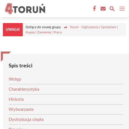
Przejdź
M
do
treści
Dołącz do nowej grupy
Toruń - Ogłoszenia | Sprzedam |
UWAGA!
Kupię | Zamienię | Praca
Spis treści
Wstęp
Charakterystyka
Historia
Wytwarzanie
Dystrybucja ciepła