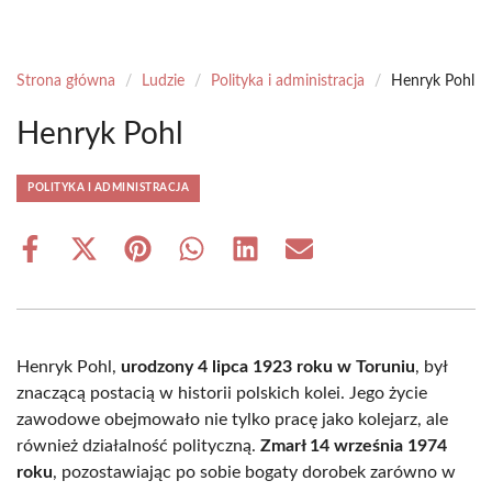
Strona główna
/
Ludzie
/
Polityka i administracja
/
Henryk Pohl
Henryk Pohl
POLITYKA I ADMINISTRACJA
Share
Share
Share
Share
Share
Share
on
on
on
on
on
on
Facebook
X
Pinterest
WhatsApp
LinkedIn
Email
(Twitter)
Henryk Pohl,
urodzony 4 lipca 1923 roku w Toruniu
, był
znaczącą postacią w historii polskich kolei. Jego życie
zawodowe obejmowało nie tylko pracę jako kolejarz, ale
również działalność polityczną.
Zmarł 14 września 1974
roku
, pozostawiając po sobie bogaty dorobek zarówno w