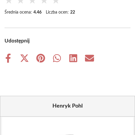
★
★
★
★
★
Średnia ocena:
4.46
Liczba ocen:
22
Udostępnij
Share
Share
Share
Share
Share
Share
on
on
on
on
on
on
Facebook
X
Pinterest
WhatsApp
LinkedIn
Email
(Twitter)
Henryk Pohl