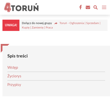
Przejdź
M
do
treści
Dołącz do nowej grupy
Toruń - Ogłoszenia | Sprzedam |
UWAGA!
Kupię | Zamienię | Praca
Spis treści
Wstęp
Życiorys
Przypisy