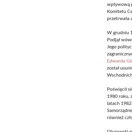
wpływową p
Komitetu Ce
przetrwała 
W grudniu 1
Podjął wówc
Jego polity
zagraniczny
Edwarda Gi
został usun
Wschodnich
Poświęcił si
1980 roku, 
latach 1982
Samorządne
również czł
Olszowski p