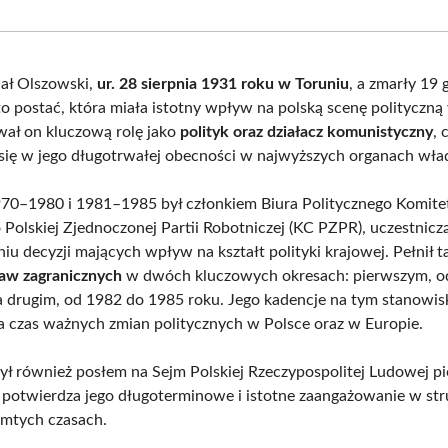
Facebook
X
Pinterest
What
(Twitter)
ał Olszowski,
ur. 28 sierpnia 1931 roku w Toruniu
, a zmarły 19 
to postać, która miała istotny wpływ na polską scenę polityczną
ał on kluczową rolę jako
polityk oraz działacz komunistyczny
, 
się w jego długotrwałej obecności w najwyższych organach wła
70–1980 i 1981–1985 był członkiem Biura Politycznego Komite
 Polskiej Zjednoczonej Partii Robotniczej (KC PZPR), uczestnicz
u decyzji mających wpływ na kształt polityki krajowej. Pełnił t
raw zagranicznych
w dwóch kluczowych okresach: pierwszym, o
a drugim, od 1982 do 1985 roku. Jego kadencje na tym stanowis
a czas ważnych zmian politycznych w Polsce oraz w Europie.
ył również posłem na Sejm Polskiej Rzeczypospolitej Ludowej pi
o potwierdza jego długoterminowe i istotne zaangażowanie w str
mtych czasach.