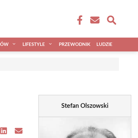
CÓW
LIFESTYLE
PRZEWODNIK
LUDZIE
Stefan Olszowski
e
Share
Share
on
on