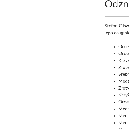
Odzn
Stefan Olsz
jego osiągni
Order
Order
Krzyż
Złoty
Srebr
Medal
Złoty
Krzyż
Orde
Medal
Meda
Medal