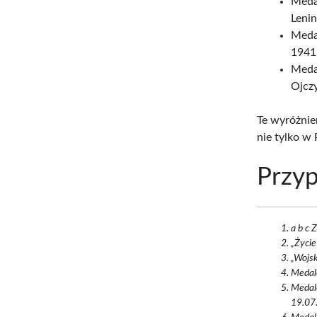
Medal
Lenin
Medal
1941
Meda
Ojczy
Te wyróżnien
nie tylko w 
Przyp
a b c 
„Życie
„Wojsk
Medale
Medale
19.07.