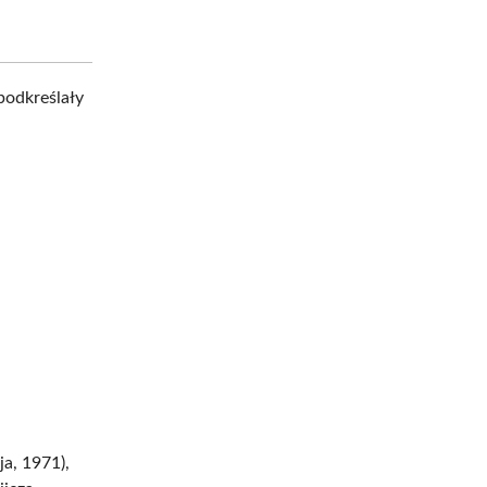
podkreślały
a, 1971),