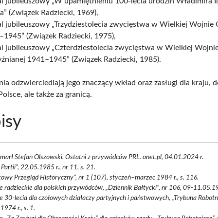
 jubileuszowy „W upamiętnieniu 100-lecia urodzin Władimira Il
a” (Związek Radziecki, 1969),
 jubileuszowy „Trzydziestolecia zwycięstwa w Wielkiej Wojnie 
–1945” (Związek Radziecki, 1975),
l jubileuszowy „Czterdziestolecia zwycięstwa w Wielkiej Wojni
źnianej 1941–1945” (Związek Radziecki, 1985).
ia odzwierciedlają jego znaczący wkład oraz zasługi dla kraju, 
Polsce, ale także za granicą.
isy
Zmarł Stefan Olszowski. Ostatni z przywódców PRL. onet.pl, 04.01.2024 r.
 Partii”, 22.05.1985 r., nr 11, s. 21.
owy Przegląd Historyczny”, nr 1 (107), styczeń–marzec 1984 r., s. 116.
 radzieckie dla polskich przywódców, „Dziennik Bałtycki”, nr 106, 09-11.05.197
 30-lecia dla czołowych działaczy partyjnych i państwowych, „Trybuna Robotni
1974 r., s. 1.