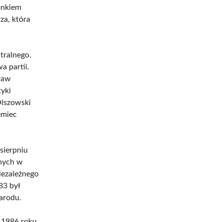
onkiem
za, która
tralnego.
a partii.
raw
yki
Olszowski
emiec
 sierpniu
znych w
iezależnego
83 był
arodu.
a 1986 roku