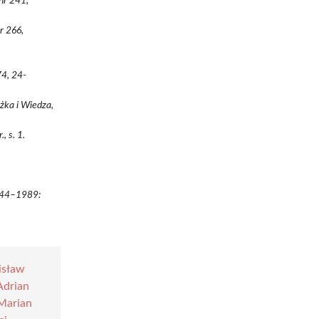
nr 241,
r 266,
74, 24-
żka i Wiedza,
, s. 1.
1944–1989:
isław
Adrian
Marian