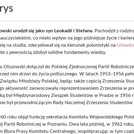
rys
wski urodził się jako syn Leokadii i Stefana.
Pochodził z rodzin
auczycielskimi, co miało wpływ na jego późniejsze życie i karier
się na studia, zdecydował się na kierunek polonistyki na
Uniwers
dzie z pewnością zdobył solidne fundamenty wiedzy.
 Olszowski dołączył do Polskiej Zjednoczonej Partii Robotnicze
rzed nim drzwi do życia politycznego. W latach 1953–1956 pełni
 Związku Młodzieży Polskiej, będąc także częścią Zrzeszenia St
ego aktywność zaowocowała reprezentowaniem Zrzeszenia w pr
 jaką był Międzynarodowy Związek Studentów w Pradze w 1956 
ie był przewodniczącym Rady Naczelnej Zrzeszenia Studentów 
0 roku objął funkcję sekretarza Komitetu Wojewódzkiego Polsk
j Partii Robotniczej w Poznaniu. Dwa lata później, w 1962 roku,
m Biura Prasy Komitetu Centralnego, współpracując w tym czasi