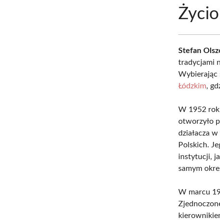
Życio
Stefan Olszo
tradycjami n
Wybierając 
Łódzkim
, g
W 1952 roku
otworzyło p
działacza w
Polskich. J
instytucji,
samym okres
W marcu 196
Zjednoczone
kierownikie