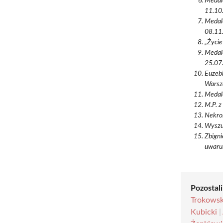
Medale
11.10.
Medale
08.11.
„Życie 
Medale
25.07.
Euzebi
Warsza
Medale
M.P. z
Nekrol
Wyszu
Zbigni
uwarun
Pozostali
Trokowsk
Kubicki
|