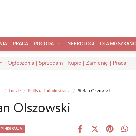
NIA
PRACA
POGODA
NEKROLOGI
DLA MIESZKAŃ
ń - Ogłoszenia | Sprzedam | Kupię | Zamienię | Praca
a
/
Ludzie
/
Polityka i administracja
/
Stefan Olszowski
an Olszowski
DMINISTRACJA
Share
Share
Share
Shar
on
on
on
on