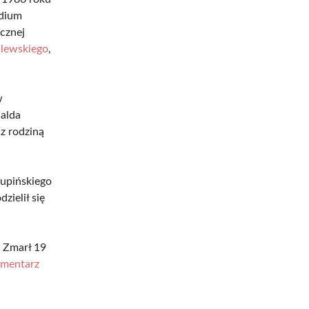
ydium
ycznej
lewskiego
,
w
nalda
z rodziną
upińskiego
zielił się
. Zmarł 19
mentarz