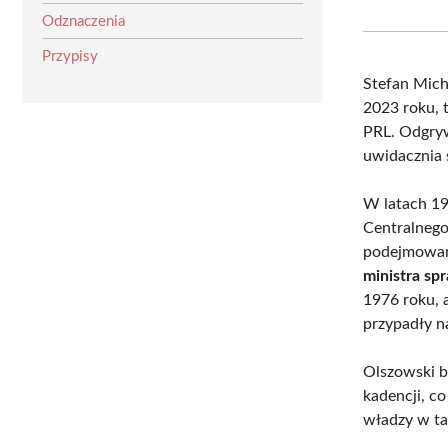
Odznaczenia
Przypisy
Stefan Mich
2023 roku, 
PRL. Odgryw
uwidacznia 
W latach 19
Centralnego
podejmowani
ministra sp
1976 roku, 
przypadły n
Olszowski b
kadencji, c
władzy w ta