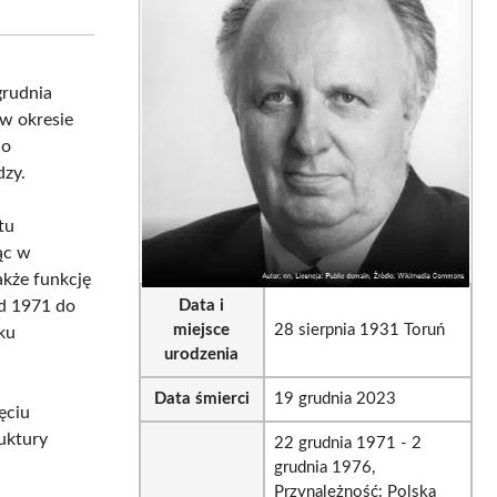
sApp
LinkedIn
Email
grudnia
 w okresie
co
dzy.
tu
ąc w
akże funkcję
d 1971 do
Data i
miejsce
28 sierpnia 1931 Toruń
ku
urodzenia
Data śmierci
19 grudnia 2023
ęciu
uktury
22 grudnia 1971 - 2
grudnia 1976,
Przynależność: Polska