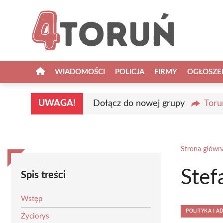
Przejdź
do
treści
WIADOMOŚCI
POLICJA
FIRMY
OGŁOSZE
UWAGA!
Dołącz do nowej grupy
Toru
Strona główn
Stef
Spis treści
Wstęp
POLITYKA I A
Życiorys