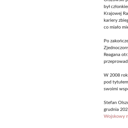
był członki
Krajowej Ra
kariery zbi
co miało mi
Po zakończe
Zjednoczony
Reagana otr
przeprowadzi
W 2008 roku
pod tytułem
swoimi wspo
Stefan Olsz
grudnia 202
Wojskowy 