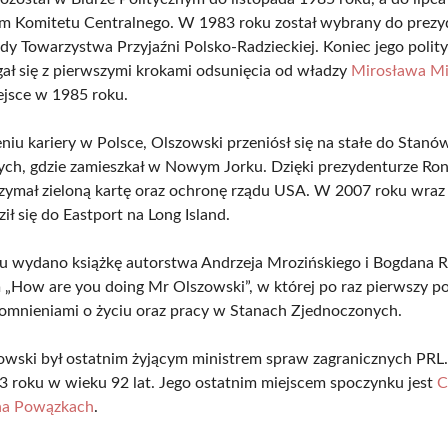
em Komitetu Centralnego. W 1983 roku został wybrany do prez
dy Towarzystwa Przyjaźni Polsko-Radzieckiej. Koniec jego polit
egał się z pierwszymi krokami odsunięcia od władzy
Mirosława Mi
ejsce w 1985 roku.
niu kariery w Polsce, Olszowski przeniósł się na stałe do Stanó
ch, gdzie zamieszkał w Nowym Jorku. Dzięki prezydenturze Ro
zymał zieloną kartę oraz ochronę rządu USA. W 2007 roku wraz 
ł się do Eastport na Long Island.
 wydano książkę autorstwa Andrzeja Mrozińskiego i Bogdana R
 „How are you doing Mr Olszowski”, w której po raz pierwszy pod
mnieniami o życiu oraz pracy w Stanach Zjednoczonych.
owski był ostatnim żyjącym ministrem spraw zagranicznych PRL
3 roku w wieku 92 lat. Jego ostatnim miejscem spoczynku jest
C
na Powązkach
.