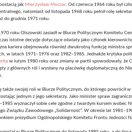
ostacią jak
Mieczysław Moczar
. Od czerwca 1964 roku był czł
ntralnego, natomiast od listopada 1968 roku pełnił rolę sekretar
aż do grudnia 1971 roku.
970 roku Olszowski zasiadł w Biurze Politycznym Komitetu Cen
zas istotne decyzje dotyczące oświaty jako członek kierownictw
czna kariera obejmowała również dwukrotną funkcję ministra sp
ch, w latach 1971–1976 oraz 1982–1985. Jednakże krytyka polit
erka
w lutym 1980 roku oraz zmiany w partii spowodowały, że 
ięty z głównych ról i wysłany na placówkę dyplomatyczną do Ni
.
ę także swojej roli w Biurze Politycznym, do którego powrócił w
zostając jednym z jego sekretarzy. Jako minister spraw zagranic
–1985 wyznaczył sobie cele zgodne z twardym kursem wobec N
go Związku Zawodowego „Solidarność”. W okresie lat 1981–19
onkiem prezydium Ogólnopolskiego Komitetu Frontu Jedności N
ozostał w Biurze Politycznym do listopada 1985 roku, a do lipc