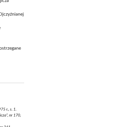
jicza
Ojczyźnianej
e
dostrzegane
5 r., s. 1.
cza”, nr 170,