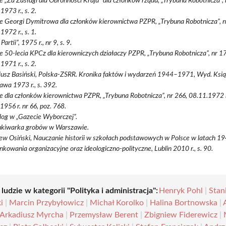
 „Za Zasługi dla Obronności Kraju” dla członków rządu, „Trybuna Robotnicza”, 
1973 r., s. 2.
 Georgi Dymitrowa dla członków kierownictwa PZPR, „Trybuna Robotnicza”, n
1972 r., s. 1.
Partii”, 1975 r., nr 9, s. 9.
 50-lecia KPCz dla kierowniczych działaczy PZPR, „Trybuna Robotnicza”, nr 1
1971 r., s. 2.
usz Basiński, Polska-ZSRR. Kronika faktów i wydarzeń 1944–1971, Wyd. Ksią
wa 1973 r., s. 392.
 dla członków kierownictwa PZPR, „Trybuna Robotnicza”, nr 266, 08.11.1972 r.
 1956 r. nr 66, poz. 768.
og w „Gazecie Wyborczej”.
kiwarka grobów w Warszawie.
ew Osiński, Nauczanie historii w szkołach podstawowych w Polsce w latach 
kowania organizacyjne oraz ideologiczno-polityczne, Lublin 2010 r., s. 90.
 ludzie w kategorii "Polityka i administracja":
Henryk Pohl
|
Stan
i
|
Marcin Przybyłowicz
|
Michał Korolko
|
Halina Bortnowska
|
Arkadiusz Myrcha
|
Przemysław Berent
|
Zbigniew Fiderewicz
|