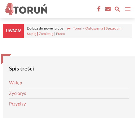
Przejdź
M
do
treści
Dołącz do nowej grupy
Toruń - Ogłoszenia | Sprzedam |
UWAGA!
Kupię | Zamienię | Praca
Spis treści
Wstęp
Życiorys
Przypisy