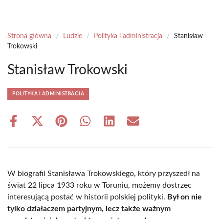
Strona główna
/
Ludzie
/
Polityka i administracja
/
Stanisław
Trokowski
Stanisław Trokowski
POLITYKA I ADMINISTRACJA
Share
Share
Share
Share
Share
Share
on
on
on
on
on
on
Facebook
X
Pinterest
WhatsApp
LinkedIn
Email
(Twitter)
W biografii Stanisława Trokowskiego, który przyszedł na
świat 22 lipca 1933 roku w Toruniu, możemy dostrzec
interesującą postać w historii polskiej polityki.
Był on nie
tylko działaczem partyjnym, lecz także ważnym