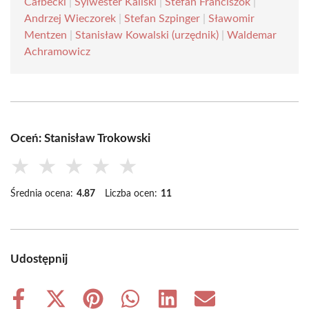
Całbecki
|
Sylwester Kaliski
|
Stefan Franciszok
|
Andrzej Wieczorek
|
Stefan Szpinger
|
Sławomir
Mentzen
|
Stanisław Kowalski (urzędnik)
|
Waldemar
Achramowicz
Oceń: Stanisław Trokowski
★
★
★
★
★
Średnia ocena:
4.87
Liczba ocen:
11
Udostępnij
Share
Share
Share
Share
Share
Share