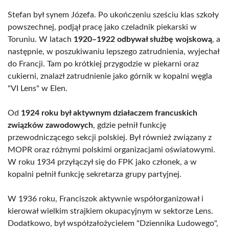
Stefan był synem Józefa. Po ukończeniu sześciu klas szkoły
powszechnej, podjął pracę jako czeladnik piekarski w
Toruniu. W latach
1920–1922 odbywał służbę wojskową
, a
następnie, w poszukiwaniu lepszego zatrudnienia, wyjechał
do Francji. Tam po krótkiej przygodzie w piekarni oraz
cukierni, znalazł zatrudnienie jako górnik w kopalni węgla
"VI Lens" w Elen.
Od
1924 roku był aktywnym działaczem francuskich
związków zawodowych
, gdzie pełnił funkcję
przewodniczącego sekcji polskiej. Był również związany z
MOPR oraz różnymi polskimi organizacjami oświatowymi.
W roku 1934 przyłączył się do FPK jako członek, a w
kopalni pełnił funkcję sekretarza grupy partyjnej.
W 1936 roku, Franciszok aktywnie współorganizował i
kierował wielkim strajkiem okupacyjnym w sektorze Lens.
Dodatkowo, był współzałożycielem "Dziennika Ludowego",