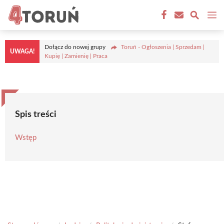
Przejdź
M
do
treści
Dołącz do nowej grupy
Toruń - Ogłoszenia | Sprzedam |
UWAGA!
Kupię | Zamienię | Praca
Spis treści
Wstęp