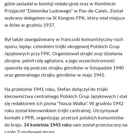
gdzie zasiadał w komisji redakcyjnej oraz w Komitecie
Przyjaciół "Dziennika Ludowego" w Pas-de-Calais. Został
wybrany delegatem na IX Kongres FPK, który miał miejsce
w Arles w grudniu 1937.
Był także zaangażowany w francuski komunistyczny ruch
oporu, będąc członkiem trójki okręgowej Polskich Grup
Językowych przy FPK. Organizował strajki oraz działania
zbrojne, pełnił rolę agitatora, a jego wszechstronność
ujawniła się podczas strajku górników w listopadzie 1940
oraz generalnego strajku górników w maju 1941.
Na przełomie 1941 roku, Stefan dołączył do trójki
kierownictwa centralnego Polskich Grup Językowych i stał
się redaktorem ich pisma "Nasza Walka". W grudniu 1942
roku został kierownikiem trójki centralnej. Utrzymywał
kontakt z PPR, organizując przerzut polskich komunistów
do kraju.
14 kwietnia 1943 roku
sam został przerzucony na
czoło 7-osobowej grupy.