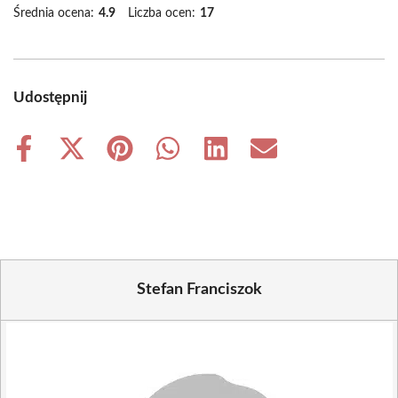
Średnia ocena:
4.9
Liczba ocen:
17
Udostępnij
Share
Share
Share
Share
Share
Share
on
on
on
on
on
on
Facebook
X
Pinterest
WhatsApp
LinkedIn
Email
(Twitter)
Stefan Franciszok