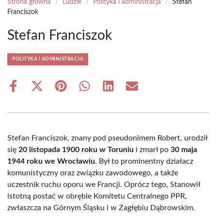
Strona główna
/
Ludzie
/
Polityka i administracja
/
Stefan
Franciszok
Stefan Franciszok
POLITYKA I ADMINISTRACJA
Share
Share
Share
Share
Share
Share
on
on
on
on
on
on
Facebook
X
Pinterest
WhatsApp
LinkedIn
Email
(Twitter)
Stefan Franciszok, znany pod pseudonimem Robert, urodził
się
20 listopada 1900 roku w Toruniu
i zmarł po
30 maja
1944 roku we Wrocławiu
. Był to prominentny działacz
komunistyczny oraz związku zawodowego, a także
uczestnik ruchu oporu we Francji. Oprócz tego, Stanowił
istotną postać w obrębie Komitetu Centralnego PPR,
zwłaszcza na Górnym Śląsku i w Zagłębiu Dąbrowskim.