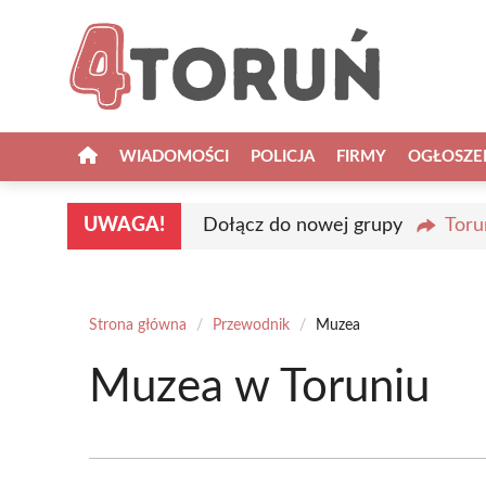
Przejdź
do
treści
WIADOMOŚCI
POLICJA
FIRMY
OGŁOSZE
UWAGA!
Dołącz do nowej grupy
Toru
Strona główna
/
Przewodnik
/
Muzea
Muzea w Toruniu