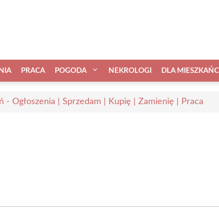
NIA
PRACA
POGODA
NEKROLOGI
DLA MIESZKAŃ
ń - Ogłoszenia | Sprzedam | Kupię | Zamienię | Praca