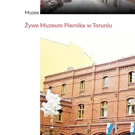
Muzea
Żywe Muzeum Piernika w Toruniu