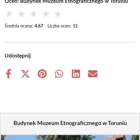
Oceń: Budynek Muzeum Etnograficznego w Toruniu
★
★
★
★
★
Średnia ocena:
4.67
Liczba ocen:
11
Udostępnij
Share
Share
Share
Share
Share
Share
on
on
on
on
on
on
Facebook
X
Pinterest
WhatsApp
LinkedIn
Email
(Twitter)
Budynek Muzeum Etnograficznego w Toruniu