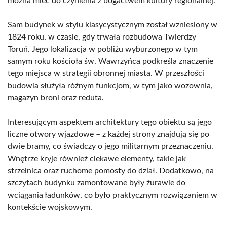
można mieć do czynienia z bogactwem kultury regionalnej.
Sam budynek w stylu klasycystycznym został wzniesiony w
1824 roku, w czasie, gdy trwała rozbudowa Twierdzy
Toruń. Jego lokalizacja w pobliżu wyburzonego w tym
samym roku kościoła św. Wawrzyńca podkreśla znaczenie
tego miejsca w strategii obronnej miasta. W przeszłości
budowla służyła różnym funkcjom, w tym jako wozownia,
magazyn broni oraz reduta.
Interesującym aspektem architektury tego obiektu są jego
liczne otwory wjazdowe – z każdej strony znajdują się po
dwie bramy, co świadczy o jego militarnym przeznaczeniu.
Wnętrze kryje również ciekawe elementy, takie jak
strzelnica oraz ruchome pomosty do dział. Dodatkowo, na
szczytach budynku zamontowane były żurawie do
wciągania ładunków, co było praktycznym rozwiązaniem w
kontekście wojskowym.