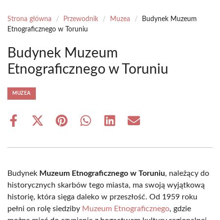
Strona główna
/
Przewodnik
/
Muzea
/
Budynek Muzeum
Etnograficznego w Toruniu
Budynek Muzeum
Etnograficznego w Toruniu
MUZEA
Share
Share
Share
Share
Share
Share
on
on
on
on
on
on
Facebook
X
Pinterest
WhatsApp
LinkedIn
Email
(Twitter)
Budynek
Muzeum Etnograficznego w Toruniu
, należący do
historycznych skarbów tego miasta, ma swoją wyjątkową
historię, która sięga daleko w przeszłość. Od 1959 roku
pełni on rolę siedziby
Muzeum Etnograficznego
, gdzie