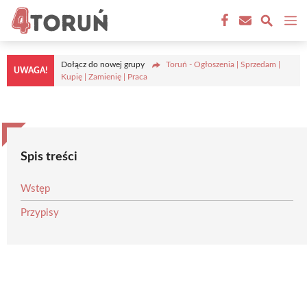
Przejdź
M
do
treści
Dołącz do nowej grupy
Toruń - Ogłoszenia | Sprzedam |
UWAGA!
Kupię | Zamienię | Praca
Spis treści
Wstęp
Przypisy