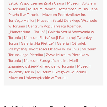
Sztuki Współczesnej Znaki Czasu
|
Muzeum Artylerii
w Toruniu
|
Muzeum Pamięć i Tożsamość im. św. Jana
Pawła II w Toruniu
|
Muzeum Podróżników im.
Tony’ego Halika
|
Muzeum Sztuki Dalekiego Wschodu
w Toruniu
|
Centrum Popularyzacji Kosmosu
„Planetarium – Toruń”
|
Galeria Sztuki Wozownia w
Toruniu
|
Muzeum Fortyfikacji Pancernej Twierdzy
Toruń
|
Galeria „Na Piętrze”
|
Galeria i Ośrodek
Plastycznej Twórczości Dziecka w Toruniu
|
Muzeum
Toruńskiego Piernika
|
Żywe Muzeum Piernika w
Toruniu
|
Muzeum Etnograficzne im. Marii
Znamierowskiej-Prüfferowej w Toruniu
|
Muzeum
Twierdzy Toruń
|
Muzeum Okręgowe w Toruniu
|
Muzeum Uniwersyteckie w Toruniu