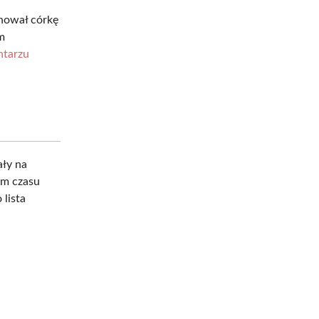
chował córkę
m
tarzu
ały na
wem czasu
 lista