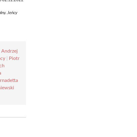
lny. Jeńcy
|
Andrzej
ecy
|
Piotr
ch
a
rnadetta
iewski