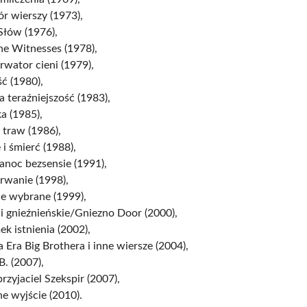
r wierszy (1973),
Słów (1976),
he Witnesses (1978),
wator cieni (1979),
ć (1980),
 teraźniejszość (1983),
a (1985),
 traw (1986),
 i śmierć (1988),
anoc bezsensie (1991),
rwanie (1998),
je wybrane (1999),
i gnieźnieńskie/Gniezno Door (2000),
k istnienia (2002),
Era Big Brothera i inne wiersze (2004),
B. (2007),
rzyjaciel Szekspir (2007),
e wyjście (2010).