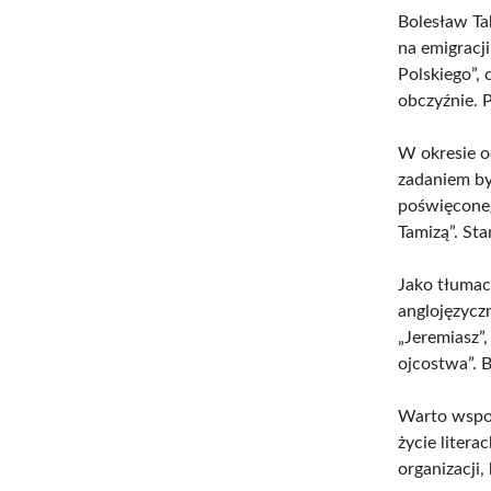
Bolesław Tab
na emigracji
Polskiego”,
obczyźnie. 
W okresie o
zadaniem b
poświęconeg
Tamizą”. St
Jako tłumacz
anglojęzyczn
„Jeremiasz”
ojcostwa”. B
Warto wspom
życie liter
organizacji,