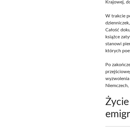
Krajowej, do
W trakcie p
dzienniczek
Całość doku
książce zat
stanowi pier
których poe
Po zakończe
przejściowe
wyzwolenia 
Niemczech, 
Życie
emigr