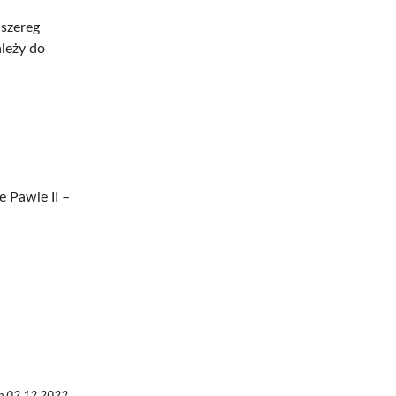
 szereg
ależy do
 Pawle II –
ęp 02.12.2022