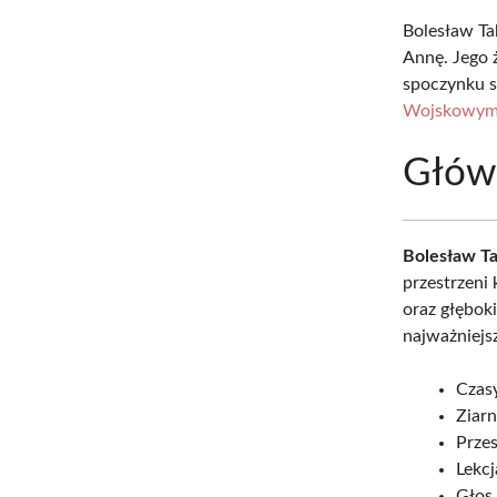
Bolesław Ta
Annę. Jego 
spoczynku s
Wojskowym
Głów
Bolesław Ta
przestrzeni 
oraz głęboki
najważniejsz
Czasy
Ziarn
Przes
Lekcj
Głos 