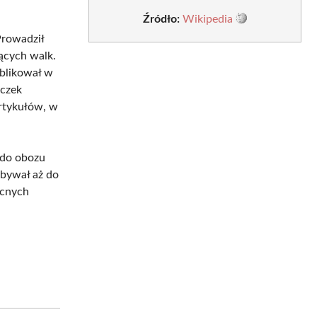
Źródło:
Wikipedia
Prowadził
ących walk.
ublikował w
iczek
artykułów, w
 do obozu
ebywał aż do
ocnych