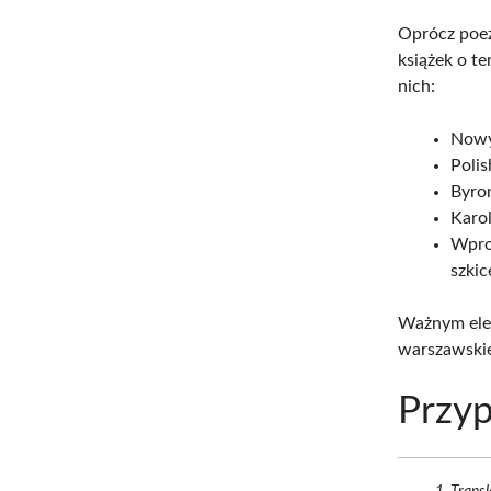
Oprócz poezj
książek o t
nich:
Nowy 
Polis
Byron
Karol
Wpros
szkic
Ważnym elem
warszawski
Przyp
Transl