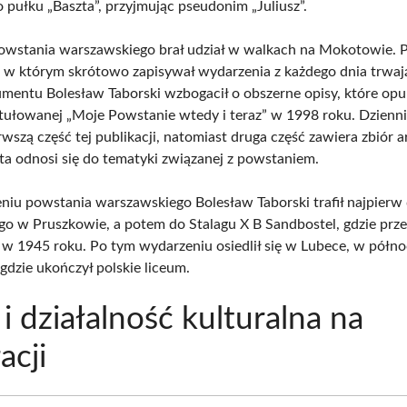
 pułku „Baszta”, przyjmując pseudonim „Juliusz”.
owstania warszawskiego brał udział w walkach na Mokotowie. 
, w którym skrótowo zapisywał wydarzenia z każdego dnia trwaj
mentu Bolesław Taborski wzbogacił o obszerne opisy, które op
ytułowanej „Moje Powstanie wtedy i teraz” w 1998 roku. Dzienn
wszą część tej publikacji, natomiast druga część zawiera zbiór 
ta odnosi się do tematyki związanej z powstaniem.
niu powstania warszawskiego Bolesław Taborski trafił najpierw
go w Pruszkowie, a potem do Stalagu X B Sandbostel, gdzie prz
w 1945 roku. Po tym wydarzeniu osiedlił się w Lubece, w półn
gdzie ukończył polskie liceum.
 i działalność kulturalna na
acji