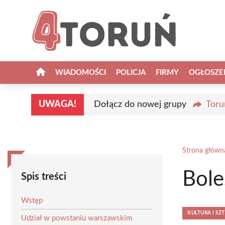
Przejdź
do
treści
WIADOMOŚCI
POLICJA
FIRMY
OGŁOSZE
UWAGA!
Dołącz do nowej grupy
Toru
Strona główn
Bole
Spis treści
Wstęp
KULTURA I SZ
Udział w powstaniu warszawskim