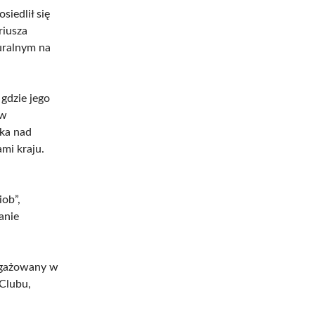
siedlił się
riusza
turalnym na
gdzie jego
ow
uka nad
mi kraju.
iob”,
anie
angażowany w
 Clubu,