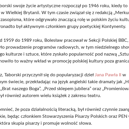
orski swoje życie artystyczne rozpoczął po 1946 roku, kiedy to o
 w Wielkiej Brytanii. W tym czasie związał się z redakcją „Merku
 czasopisma, które odgrywało znaczącą rolę w polskim życiu kul
Ponadto był aktywnym członkiem grupy poetyckiej Kontynenty.
d 1959 do 1989 roku, Bolesław pracował w Sekcji Polskiej BBC, 
yło prowadzenie programów radiowych, w tym niedzielnego sh
o kulturze i sztuce, które zyskało popularność pod nazwą „Szt
anowiło to ważny wkład w promocję polskiej kultury poza granica
, Taborski przyczynił się do popularyzacji dzieł
Jana Pawła II
w
ym świecie, przekładając na język angielski takie dramaty jak „H
, „Brat naszego Boga”, „Przed sklepem jubilera” oraz „Promieniow
ył również autorem wielu książek z zakresu teatru.
nieć, że poza działalnością literacką, był również czynnie za
ackie, będąc członkiem Stowarzyszenia Pisarzy Polskich oraz PEN
 która skupia pisarzy i promuje wolność słowa.