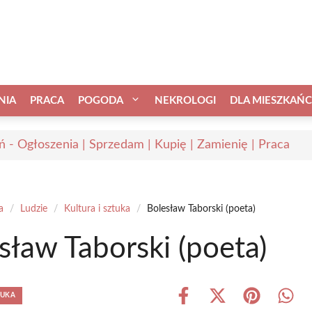
NIA
PRACA
POGODA
NEKROLOGI
DLA MIESZKAŃ
ń - Ogłoszenia | Sprzedam | Kupię | Zamienię | Praca
a
/
Ludzie
/
Kultura i sztuka
/
Bolesław Taborski (poeta)
sław Taborski (poeta)
TUKA
Share
Share
Share
Shar
on
on
on
on