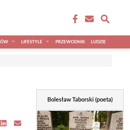
CÓW
LIFESTYLE
PRZEWODNIK
LUDZIE
Bolesław Taborski (poeta)
e
Share
Share
on
on