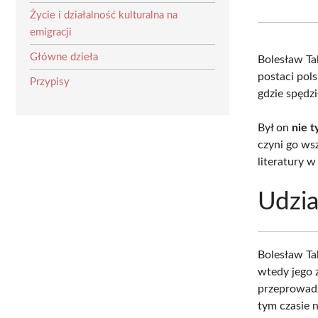
Życie i działalność kulturalna na
emigracji
Główne dzieła
Bolesław Ta
postaci pols
Przypisy
gdzie spędz
Był on
nie t
czyni go ws
literatury w
Udzi
Bolesław Ta
wtedy jego 
przeprowad
tym czasie n