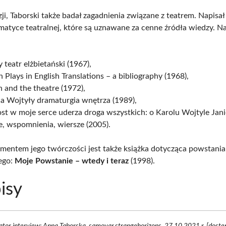
i, Taborski także badał zagadnienia związane z teatrem. Napisał
ematyce teatralnej, które są uznawane za cenne źródła wiedzy. N
teatr elżbietański (1967),
h Plays in English Translations – a bibliography (1968),
 and the theatre (1972),
a Wojtyły dramaturgia wnętrza (1989),
t w moje serce uderza droga wszystkich: o Karolu Wojtyle Janie
e, wspomnienia, wiersze (2005).
entem jego twórczości jest także książka dotycząca powstania
ego:
Moje Powstanie – wtedy i teraz
(1998).
isy
ator interview: Anna Taborska. samovar.strangehorizons, 27.10.2021 r. [dost