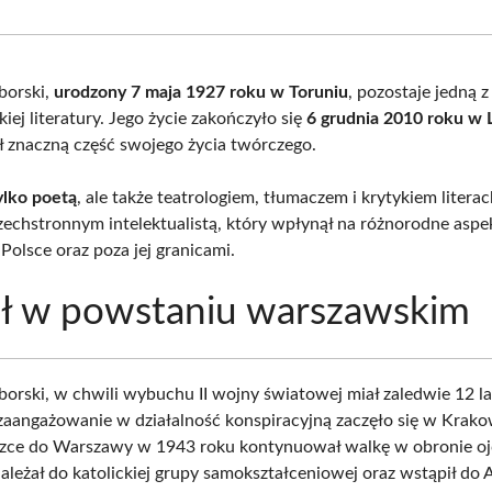
Facebook
X
Pinterest
What
(Twitter)
borski,
urodzony 7 maja 1927 roku w Toruniu
, pozostaje jedną 
kiej literatury. Jego życie zakończyło się
6 grudnia 2010 roku w 
ił znaczną część swojego życia twórczego.
ylko poetą
, ale także teatrologiem, tłumaczem i krytykiem litera
zechstronnym intelektualistą, który wpłynął na różnorodne aspek
 Polsce oraz poza jej granicami.
ał w powstaniu warszawskim
borski, w chwili wybuchu II wojny światowej miał zaledwie 12 la
zaangażowanie w działalność konspiracyjną zaczęło się w Krako
zce do Warszawy w 1943 roku kontynuował walkę w obronie oj
ależał do katolickiej grupy samokształceniowej oraz wstąpił do 