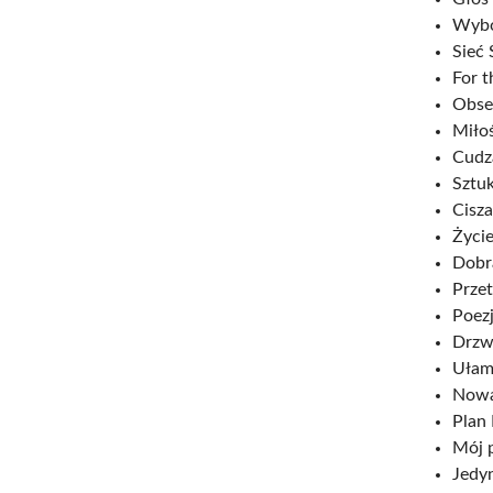
Wybó
Sieć 
For t
Obser
Miłoś
Cudza
Sztuk
Cisza
Życie
Dobr
Przet
Poez
Drzw
Ułame
Nowa 
Plan 
Mój p
Jedyn