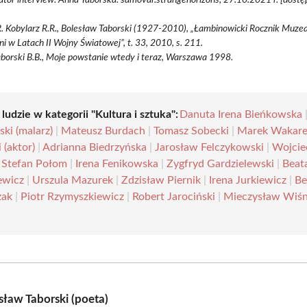
R. Kobylarz R.R., Bolesław Taborski (1927-2010), „Łambinowicki Rocznik Muzea
i w Latach II Wojny Światowej”, t. 33, 2010, s. 211.
aborski B.B., Moje powstanie wtedy i teraz, Warszawa 1998.
 ludzie w kategorii "Kultura i sztuka":
Danuta Irena Bieńkowska
ki (malarz)
|
Mateusz Burdach
|
Tomasz Sobecki
|
Marek Wakar
 (aktor)
|
Adrianna Biedrzyńska
|
Jarosław Felczykowski
|
Wojcie
|
Stefan Połom
|
Irena Fenikowska
|
Zygfryd Gardzielewski
|
Beat
ewicz
|
Urszula Mazurek
|
Zdzisław Piernik
|
Irena Jurkiewicz
|
Be
zak
|
Piotr Rzymyszkiewicz
|
Robert Jarociński
|
Mieczysław Wiśn
sław Taborski (poeta)