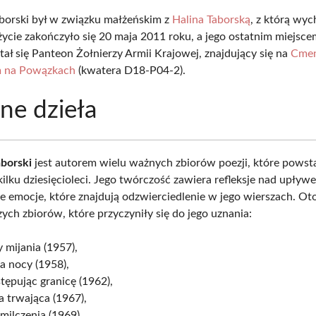
borski był w związku małżeńskim z
Halina Taborską
, z którą wy
życie zakończyło się 20 maja 2011 roku, a jego ostatnim miejsce
tał się Panteon Żołnierzy Armii Krajowej, znajdujący się na
Cmen
 na Powązkach
(kwatera D18-P04-2).
ne dzieła
borski
jest autorem wielu ważnych zbiorów poezji, które powst
kilku dziesięcioleci. Jego twórczość zawiera refleksje nad upły
e emocje, które znajdują odzwierciedlenie w jego wierszach. Oto
ych zbiorów, które przyczyniły się do jego uznania:
 mijania (1957),
a nocy (1958),
tępując granicę (1962),
a trwająca (1967),
milczenia (1969),