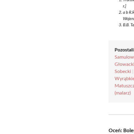
r.]
a b R.
Wojenn
B.B. T
Pozostali
Samulows
Głowacki
Sobecki
Wyrąbki
Matuszc
(malarz)
Oceń: Bole